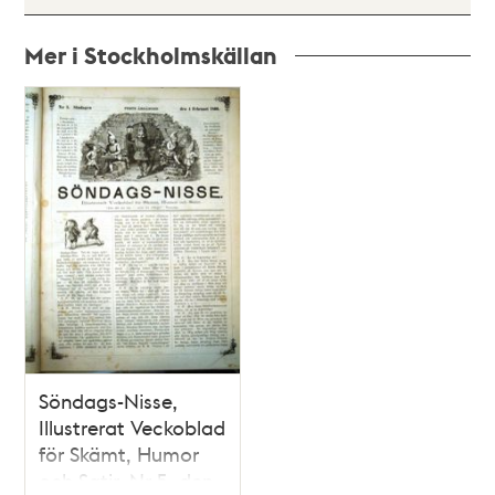
Mer i Stockholmskällan
Relaterade
poster
och
teman
Söndags-Nisse,
Illustrerat Veckoblad
för Skämt, Humor
och Satir, Nr 5, den