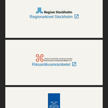
Regionarkivet Stockholm
Riksantikvarieämbetet