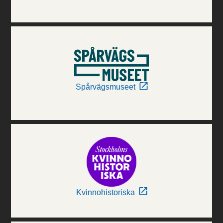
Spårvägsmuseet
Kvinnohistoriska