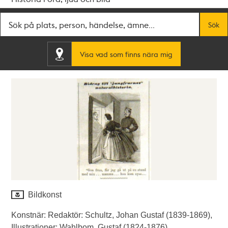
Fritextsök
Sök
Visa vad som finns nära mig
Bildkonst
Konstnär: Redaktör: Schultz, Johan Gustaf (1839-1869),
Illustrationer: Wahlbom, Gustaf (1824-1876).