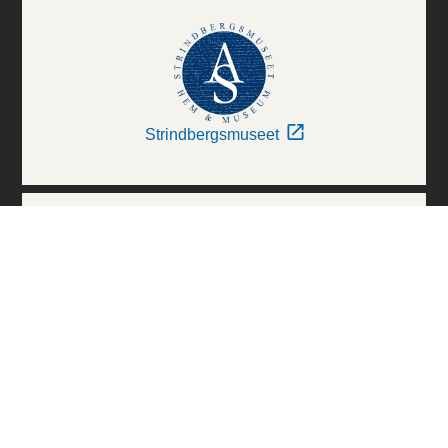
Strindbergsmuseet
Thielska Galleriet