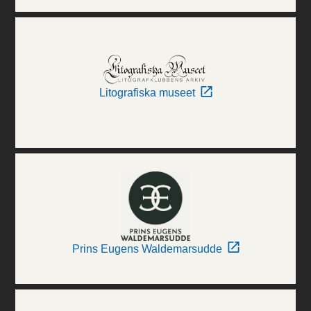
Litografiska museet
Prins Eugens Waldemarsudde