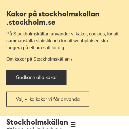
Kakor på stockholmskallan
.stockholm.se
På Stockholmskällan använder vi kakor, cookies, för att
sammanställa statistik och för att webbplatsen ska
fungera på ett bra sätt för dig.
Om kakor på Stockholmskällan
Godkänn alla kakor
Välj vilka kakor vi får använda
Till
Till
Stockholmskällan
navigationen
huvudinnehållet
Historia i ord, ljud och bild