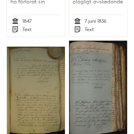
ha förlorat sin
olagligt avskedande
dragkista
1847
7 juni 1836
Tid
Tid
Text
Text
Typ
Typ