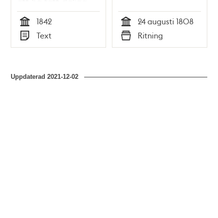
att ha fått dåliga
arbetsbetyg –
1842
24 augusti 1808
rättsfall 1842
Tid
Tid
Text
Ritning
Typ
Typ
Uppdaterad
2021-12-02