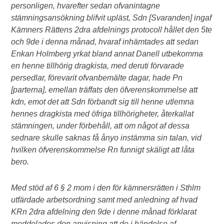
personligen, hvarefter sedan ofvanintagne
stämningsansökning blifvit upläst, Sdn [Svaranden] ingaf
Kämners Rättens 2dra afdelnings protocoll hållet den 5te
och 9de i denna månad, hvaraf inhämtades att sedan
Enkan Holmberg yrkat bland annat Danell utbekomma
en henne tillhörig dragkista, med deruti förvarade
persedlar, förevarit ofvanbemälte dagar, hade Pn
[parterna], emellan träffats den öfverenskommelse att
kdn, emot det att Sdn förbandt sig till henne utlemna
hennes dragkista med öfriga tillhörigheter, återkallat
stämningen, under förbehåll, att om något af dessa
sednare skulle saknas få ånyo instämma sin talan, vid
hvilken öfverenskommelse Rn funnigt skäligt att låta
bero.
Med stöd af 6
§ 2 mom i den för kämnersrätten i Sthlm
utfärdade arbetsordning samt med anledning af hvad
KRn 2dra afdelning den 9de i denne månad förklarat
meddelades den anvisning att de i händelse af