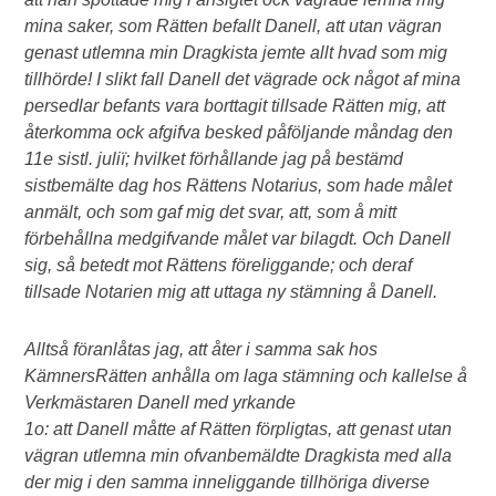
mina saker, som Rätten befallt Danell, att utan vägran
genast utlemna min Dragkista jemte allt hvad som mig
tillhörde! I slikt fall Danell det vägrade ock något af mina
persedlar befants vara borttagit tillsade Rätten mig, att
återkomma ock afgifva besked påföljande måndag den
11e sistl. juliï; hvilket förhållande jag på bestämd
sistbemälte dag hos Rättens Notarius, som hade målet
anmält, och som gaf mig det svar, att, som å mitt
förbehållna medgifvande målet var bilagdt. Och Danell
sig, så betedt mot Rättens föreliggande; och deraf
tillsade Notarien mig att uttaga ny stämning å Danell.
Alltså föranlåtas jag, att åter i samma sak hos
KämnersRätten anhålla om laga stämning och kallelse å
Verkmästaren Danell med yrkande
1o: att Danell måtte af Rätten förpligtas, att genast utan
vägran utlemna min ofvanbemäldte Dragkista med alla
der mig i den samma inneliggande tillhöriga diverse