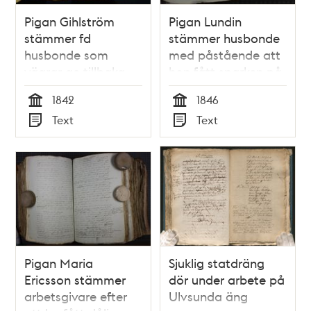
Pigan Gihlström
Pigan Lundin
stämmer fd
stämmer husbonde
husbonde som
med påstående att
vägrar ge tillbaka
hon fått sparken på
hennes kläder -
felaktiga grunder
1842
1846
rättsfall 1842
Tid
Tid
Text
Text
Typ
Typ
Pigan Maria
Sjuklig statdräng
Ericsson stämmer
dör under arbete på
arbetsgivare efter
Ulvsunda äng