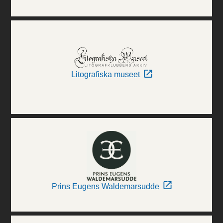
Litografiska museet
Prins Eugens Waldemarsudde