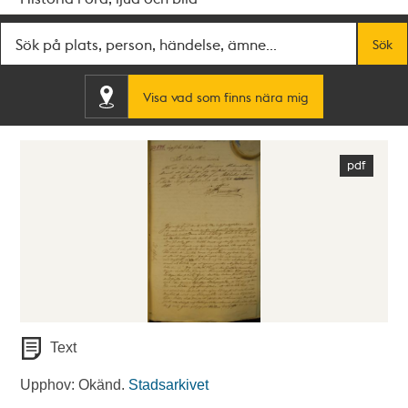
Fritextsök
Sök
Visa vad som finns nära mig
Text
Upphov: Okänd.
Stadsarkivet