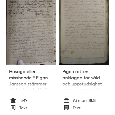
Husaga eller
Piga i rätten
misshandel? Pigan
anklagad för våld
Jansson stämmer
och uppstudsighet
sin husbonde 1849
mot sin matmoder
1849
23 mars 1838
Tid
Tid
Text
Text
Typ
Typ