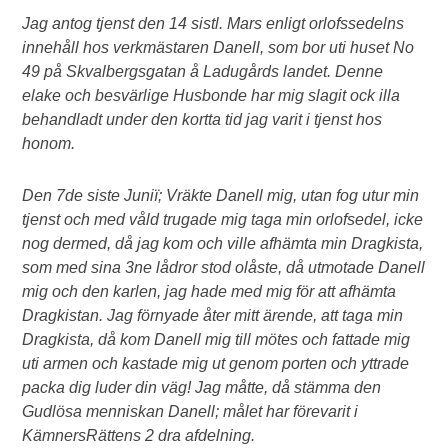
Jag antog tjenst den 14 sistl. Mars enligt orlofssedelns
innehåll hos verkmästaren Danell, som bor uti huset No
49 på Skvalbergsgatan å Ladugårds landet. Denne
elake och besvärlige Husbonde har mig slagit ock illa
behandladt under den kortta tid jag varit i tjenst hos
honom.
Den 7de siste Juniï; Vräkte Danell mig, utan fog utur min
tjenst och med våld trugade mig taga min orlofsedel, icke
nog dermed, då jag kom och ville afhämta min Dragkista,
som med sina 3ne lådror stod olåste, då utmotade Danell
mig och den karlen, jag hade med mig för att afhämta
Dragkistan. Jag förnyade åter mitt ärende, att taga min
Dragkista, då kom Danell mig till mötes och fattade mig
uti armen och kastade mig ut genom porten och yttrade
packa dig luder din väg! Jag måtte, då stämma den
Gudlösa menniskan Danell; målet har förevarit i
KämnersRättens 2 dra afdelning.