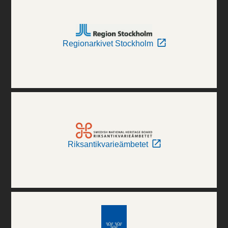
Regionarkivet Stockholm
Riksantikvarieämbetet