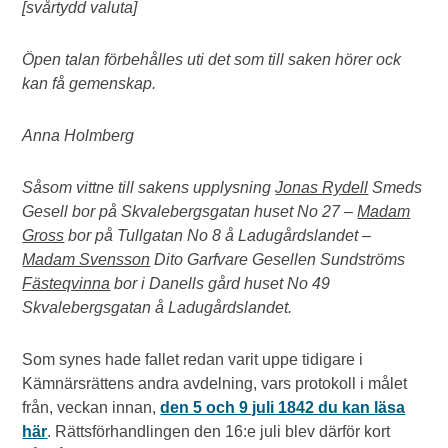
[svårtydd valuta]
Öpen talan förbehålles uti det som till saken hörer ock
kan få gemenskap.
Anna Holmberg
Såsom vittne till sakens upplysning
Jonas Rydell
Smeds
Gesell bor på Skvalebergsgatan huset No 27 –
Madam
Gross
bor på Tullgatan No 8 å Ladugårdslandet –
Madam Svensson
Dito Garfvare Gesellen Sundströms
Fästeqvinna
bor i Danells gård huset No 49
Skvalebergsgatan å Ladugårdslandet.
Som synes hade fallet redan varit uppe tidigare i
Kämnärsrättens andra avdelning, vars protokoll i målet
från, veckan innan,
den 5 och 9 juli 1842 du kan läsa
här
. Rättsförhandlingen den 16:e juli blev därför kort