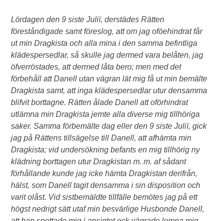
Lördagen den 9 siste Juliï, derstädes Rätten
föreståndigade samt föreslog, att om jag oföehindrat får
ut min Dragkista och alla mina i den samma befintliga
klädespersedlar, så skulle jag dermed vara belåten, jag
öfverröstades, att dermed låta bero; men med det
förbehåll att Danell utan vägran lät mig få ut min bemälte
Dragkista samt, att inga klädespersedlar utur densamma
blifvit borttagne. Rätten ålade Danell att oförhindrat
utlämna min Dragkista jemte alla diverse mig tillhöriga
saker. Samma förbemälte dag eller den 9 siste Juliï, gick
jag på Rättens tillsägelse till Danell, att afhämta min
Dragkista; vid undersökning befants en mig tillhörig ny
klädning borttagen utur Dragkistan m. m. af sådant
förhållande kunde jag icke hämta Dragkistan derifrån,
hälst, som Danell tagit densamma i sin disposition och
varit olåst. Vid sistbemäldte tillfälle bemötes jag på ett
högst nedrigt sätt utaf min besvärlige Husbonde Danell,
att han spottade mig i ansigtet ock vägrade lemna mig