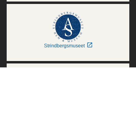
Strindbergsmuseet
Thielska Galleriet