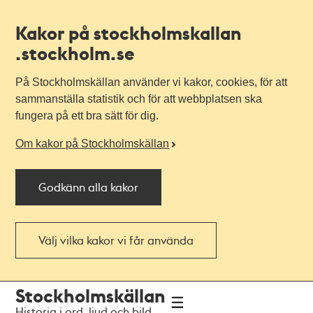
Kakor på stockholmskallan
.stockholm.se
På Stockholmskällan använder vi kakor, cookies, för att
sammanställa statistik och för att webbplatsen ska
fungera på ett bra sätt för dig.
Om kakor på Stockholmskällan
Godkänn alla kakor
Välj vilka kakor vi får använda
Till
Till
Stockholmskällan
navigationen
huvudinnehållet
Historia i ord, ljud och bild