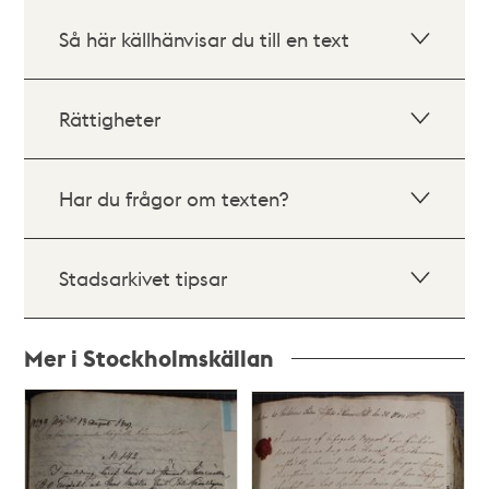
Så här källhänvisar du till en text
Rättigheter
Har du frågor om texten?
Stadsarkivet tipsar
Mer i Stockholmskällan
Relaterade
poster
och
teman