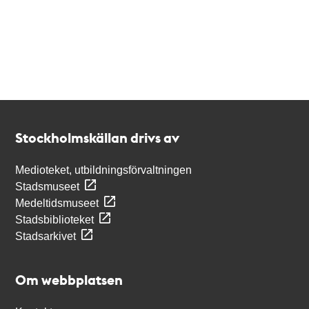
Kontakt
Stockholmskällan
Stockholmskällan drivs av
Medioteket, utbildningsförvaltningen
Stadsmuseet
Medeltidsmuseet
Stadsbiblioteket
Stadsarkivet
Om webbplatsen