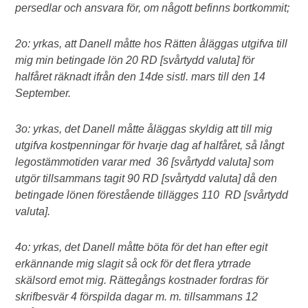
persedlar och ansvara för, om någott befinns bortkommit;
2o: yrkas, att Danell måtte hos Rätten åläggas utgifva till
mig min betingade lön 20 RD [svårtydd valuta] för
halfåret räknadt ifrån den 14de sistl. mars till den 14
September.
3o: yrkas, det Danell måtte åläggas skyldig att till mig
utgifva kostpenningar för hvarje dag af halfåret, så långt
legostämmotiden varar med 36 [svårtydd valuta] som
utgör tillsammans tagit 90 RD [svårtydd valuta] då den
betingade lönen förestående tillägges 110 RD [svårtydd
valuta].
4o: yrkas, det Danell måtte böta för det han efter egit
erkännande mig slagit så ock för det flera ytrrade
skälsord emot mig. Rättegångs kostnader fordras för
skrifbesvär 4 förspilda dagar m. m. tillsammans 12