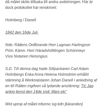
då målet sköts tillbaka till andra avdelningen. Här är
dock protokollet här renskrivet:
Holmberg / Danell
1842 den 16de Juli
Nde: Rättens Ordförande Herr Lagman Harlingson
Prim. Kämn. Herr Häradshöfdingen Schönmeyr
Vice Notarien Helsingius
S.D. Till denna dag hade Sillpackaren Carl Adam
Holmbergs Enka Anna Helena Holmström erhållit
stämning å Werkmästaren Johan Danell i anledning af
en till Rätten ingifven så lydande ansökning:
Tit: Jag
antog tjenst den 14de sistl. Mars etc”
Wid uprop af målet infunno sig kdn [käranden]