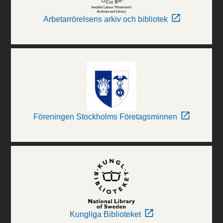
Arbetarrörelsens arkiv och bibliotek
Föreningen Stockholms Företagsminnen
Kungliga Biblioteket