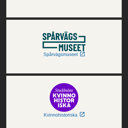
Spårvägsmuseet
Kvinnohistoriska