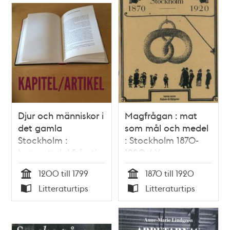
Djur och människor i
Magfrågan : mat
det gamla
som mål och medel
Stockholm :
: Stockholm 1870-
benmaterial från tio
1920 / Yvonne
års undersökningar
Hirdman
1200 till 1799
1870 till 1920
/ Johanna Karlsson
Tid
Tid
Litteraturtips
Litteraturtips
Typ
Typ