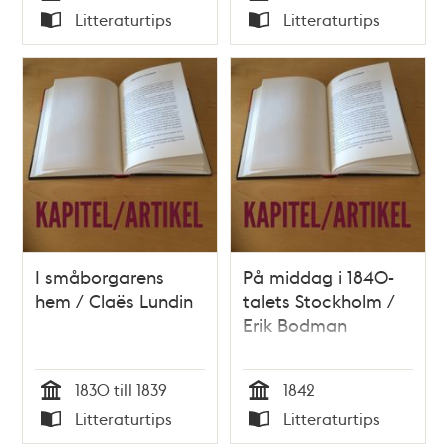
Tid
Tid
Litteraturtips
Litteraturtips
Typ
Typ
I småborgarens
På middag i 1840-
hem / Claës Lundin
talets Stockholm /
Erik Bodman
1830 till 1839
1842
Tid
Tid
Litteraturtips
Litteraturtips
Typ
Typ