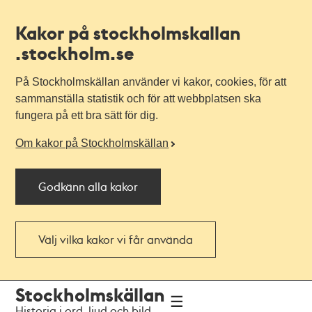
Kakor på stockholmskallan
.stockholm.se
På Stockholmskällan använder vi kakor, cookies, för att
sammanställa statistik och för att webbplatsen ska
fungera på ett bra sätt för dig.
Om kakor på Stockholmskällan
Godkänn alla kakor
Välj vilka kakor vi får använda
Till
Till
Stockholmskällan
navigationen
huvudinnehållet
Historia i ord, ljud och bild