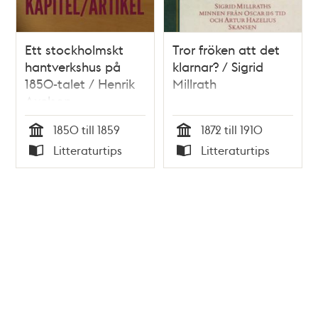
Ett stockholmskt
Tror fröken att det
hantverkshus på
klarnar? / Sigrid
1850-talet / Henrik
Millrath
Axelson
1850 till 1859
1872 till 1910
Tid
Tid
Litteraturtips
Litteraturtips
Typ
Typ