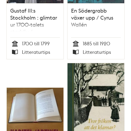
Gustaf III:s
En Södergrabb
Stockholm : glimtar
växer upp / Cyrus
ur 1700-talets
Wallén
stadsliv /
Christopher O
1700 till 1799
1885 till 1920
´Regan
Tid
Tid
Litteraturtips
Litteraturtips
Typ
Typ