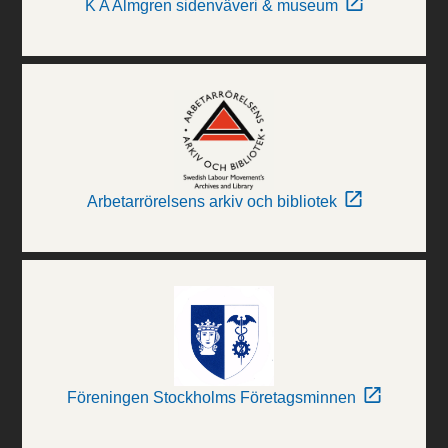
K A Almgren sidenväveri & museum
Arbetarrörelsens arkiv och bibliotek
Föreningen Stockholms Företagsminnen