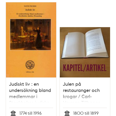
Judiskt liv : en
Julen på
undersökning bland
restauranger och
medlemmar i
krogar / Carl-
Stockholms judiska
Herman Tillhagen
församling / David
1774 till 1996
1800 till 1899
Fischer