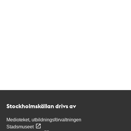
Kontakt
Stockholmskällan
Stockholmskällan drivs av
Medioteket, utbildningsförvaltningen
Stadsmuseet