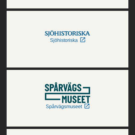
Sjöhistoriska
Spårvägsmuseet