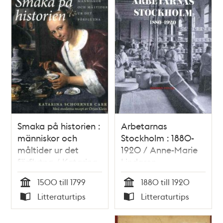
Smaka på historien :
Arbetarnas
människor och
Stockholm : 1880-
måltider ur det
1920 / Anne-Marie
förflutna / Katarina
Lindgren
Schoerner Carr
1500 till 1799
1880 till 1920
Tid
Tid
Litteraturtips
Litteraturtips
Typ
Typ