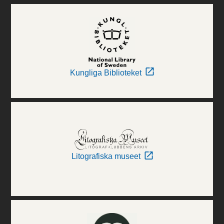
Kungliga Biblioteket
Litografiska museet