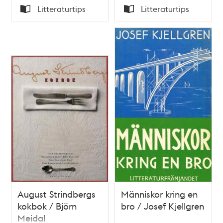
Tid
Tid
Litteraturtips
Litteraturtips
Typ
Typ
August Strindbergs
Människor kring en
kokbok / Björn
bro / Josef Kjellgren
Meidal