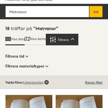
Sök
Fritextsök
Sök
Sökresultat
18
träffar på
Matvanor
Visa karta
Visa lista
Filtrera
Filtrera
Filtrera tid
Filtrera materialtyper
Visningsläge
Totalt
Valda filter:
Litteraturtips
Rensa filter
18
träffar
Lista
Karta