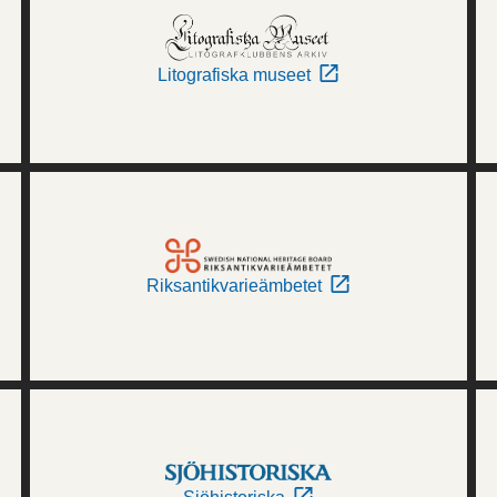
Litografiska museet
Riksantikvarieämbetet