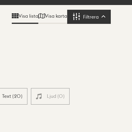
Visa karta
Visa lista
Filtrera
Filtrera
Text
(
20
)
Ljud
(
0
)