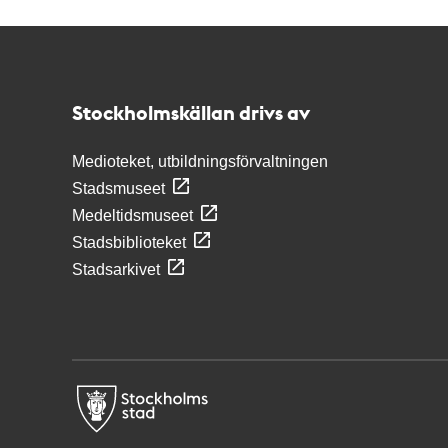
Kontakt
Stockholmskällan
Stockholmskällan drivs av
Medioteket, utbildningsförvaltningen
Stadsmuseet
Medeltidsmuseet
Stadsbiblioteket
Stadsarkivet