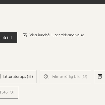
Visa innehåll utan tidsangivelse
a på tid
Litteraturtips
(
18
)
Film & rörlig bild
(
0
)
Foto
(
0
)