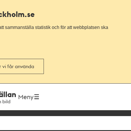
ockholm.se
tt sammanställa statistik och för att webbplatsen ska
or vi får använda
ällan
Meny
h bild