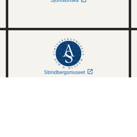
Sjöhistoriska
Strindbergsmuseet