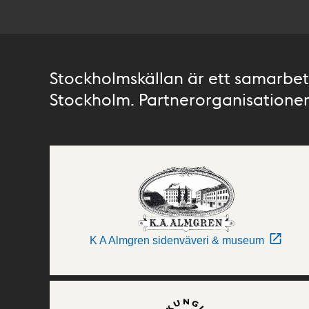
Stockholmskällan är ett samarbete
Stockholm. Partnerorganisationer 
K A Almgren sidenväveri & museum