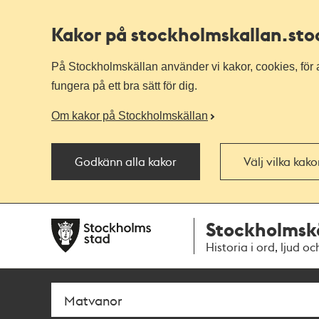
Kakor på stockholmskallan
.st
På Stockholmskällan använder vi kakor, cookies, för a
fungera på ett bra sätt för dig.
Om kakor på Stockholmskällan
Godkänn alla kakor
Välj vilka kak
Till
Till
Stockholmsk
navigationen
huvudinnehållet
Historia i ord, ljud oc
Sök
Fritextsök