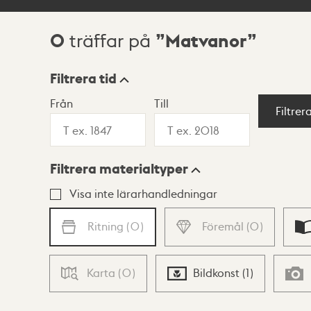
0
Matvanor
träffar på
Sökresultat
Filtrera tid
Från
Till
Visningsläge
Filtrer
Filtrera materialtyper
Lista
Karta
Visa inte lärarhandledningar
Ritning
(
0
)
Föremål
(
0
)
Karta
(
0
)
Bildkonst
(
1
)