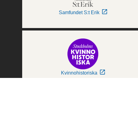
Samfundet S:t Erik
Kvinnohistoriska
Världskulturmuseerna