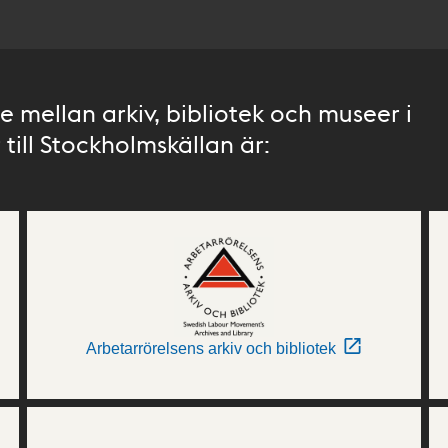
 mellan arkiv, bibliotek och museer i
till Stockholmskällan är:
Arbetarrörelsens arkiv och bibliotek