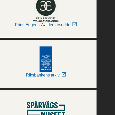
Prins Eugens Waldemarsudde
Riksbankens arkiv