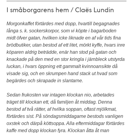
I småborgarens hem / Claës Lundin
Morgonkaffet förtärdes med dopp, hvartill begagnades
långa s. k. sockerskorpor, som vi köpte i bagarboden
midt öfver gatan, hvilken icke liknade en af vår tids fina
brödbutiker, utan bestod af ett litet, mörkt kyffe, hvars inre
köparen aldrig beträdde, enär han stod på gatan och
knackade på den med en stor kringla i järnbleck utstyrda
luckan, i hvars öppning ett gammalt kvinnoansikte då
visade sig, och en skrumpen hand stack ut hvad som
begärdes och skrapade in slantarne.
Sedan frukosten var intagen klockan nio, arbetades
träget till klockan ett, då familjen åt middag. Denna
bestod af två rätter, af hvilka soppan, oftast mjölkmat,
förtärdes sist. På söndagsmiddagarne bestods vanligen
oxstek och därpå köttsoppa. Alla eftermiddagar förtärdes
kaffe med dopp klockan fyra. Klockan åtta åt man