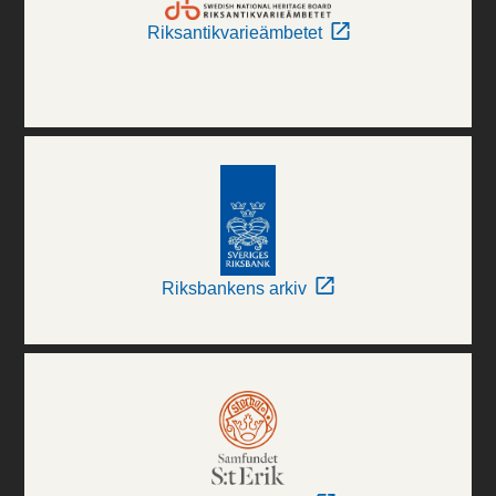
Riksantikvarieämbetet
Riksbankens arkiv