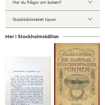
Har du frågor om boken?
Stadsbiblioteket tipsar
Mer i Stockholmskällan
Relaterade
poster
och
teman