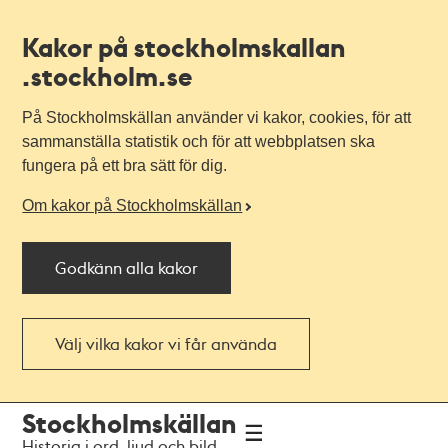
Kakor på stockholmskallan
.stockholm.se
På Stockholmskällan använder vi kakor, cookies, för att
sammanställa statistik och för att webbplatsen ska
fungera på ett bra sätt för dig.
Om kakor på Stockholmskällan
Godkänn alla kakor
Välj vilka kakor vi får använda
Till
Till
Stockholmskällan
navigationen
huvudinnehållet
Historia i ord, ljud och bild