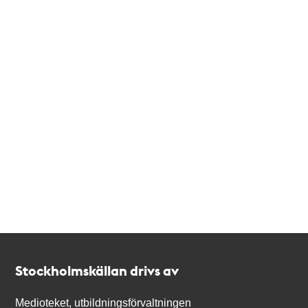
Kontakt
Stockholmskällan
Stockholmskällan drivs av
Medioteket, utbildningsförvaltningen