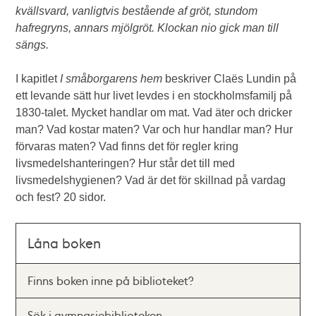
kvällsvard, vanligtvis bestående af gröt, stundom
hafregryns, annars mjölgröt. Klockan nio gick man till
sängs.
I kapitlet
I småborgarens hem
beskriver Claës Lundin på
ett levande sätt hur livet levdes i en stockholmsfamilj på
1830-talet. Mycket handlar om mat. Vad äter och dricker
man? Vad kostar maten? Var och hur handlar man? Hur
förvaras maten? Vad finns det för regler kring
livsmedelshanteringen? Hur står det till med
livsmedelshygienen? Vad är det för skillnad på vardag
och fest? 20 sidor.
Låna boken
Finns boken inne på biblioteket?
Sök i gymnasiebiblioteken