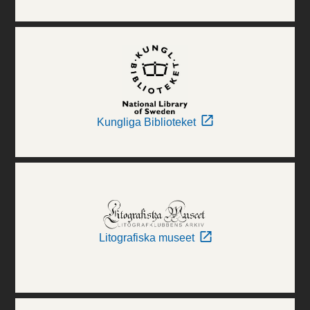
Kungliga Biblioteket
Litografiska museet