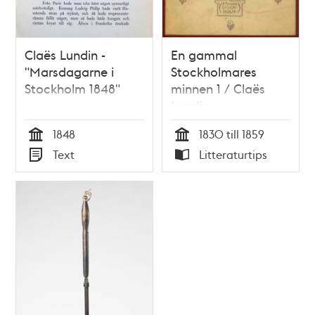
Claës Lundin -
En gammal
"Marsdagarne i
Stockholmares
Stockholm 1848"
minnen 1 / Claës
Lundin
1848
1830 till 1859
Tid
Tid
Text
Litteraturtips
Typ
Typ