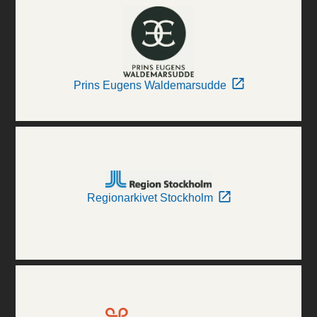
Prins Eugens Waldemarsudde
Regionarkivet Stockholm