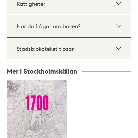
Rättigheter
Har du frågor om boken?
Stadsbiblioteket tipsar
Mer i Stockholmskällan
Relaterade
poster
och
teman