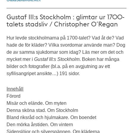
Gustaf III:s Stockholm : glimtar ur 1700-
talets stadsliv / Christopher O´Regan
Hur levde stockholmarna på 1700-talet? Vad åt de? Vad
hade de för kläder? Vilka svordomar använde man? Dog
de av samma sjukdomar som idag? Läs mer om det och
mycket mer i
Gustaf III:s Stockholm
. Boken har många
bilder och fotografier (bl.a. på en avgjutning av ett
syfilisangripet ansikte…) 191 sidor.
Innehåll
Förord
Misär och elände. Om myten
Denna sköna stad. Om Stockholm
Bland riksråd och hjulmakare. Om boendet
Den mörka årstiden. Om vintern
Sidenslöjor och silverspännen. Om kläderna