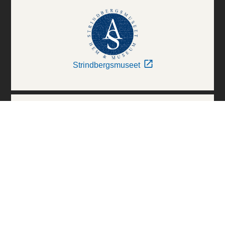
Strindbergsmuseet
Thielska Galleriet