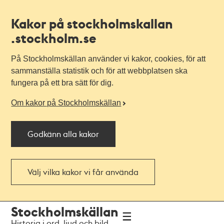
Kakor på stockholmskallan
.stockholm.se
På Stockholmskällan använder vi kakor, cookies, för att
sammanställa statistik och för att webbplatsen ska
fungera på ett bra sätt för dig.
Om kakor på Stockholmskällan
Godkänn alla kakor
Välj vilka kakor vi får använda
Till
Till
Stockholmskällan
navigationen
huvudinnehållet
Historia i ord, ljud och bild