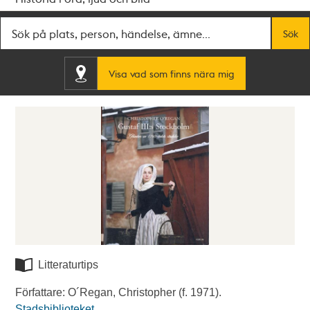
Fritextsök
Sök
Visa vad som finns nära mig
Litteraturtips
Författare: O´Regan, Christopher (f. 1971).
Stadsbiblioteket