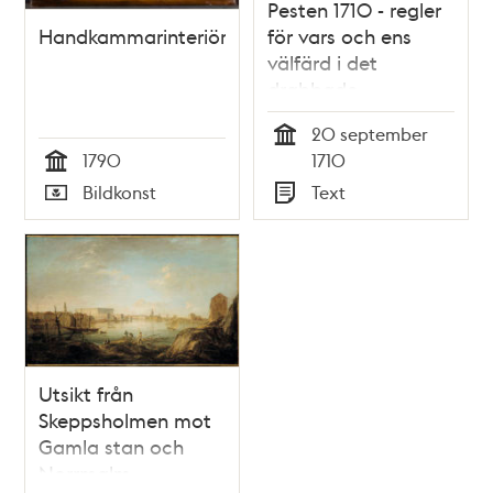
Pesten 1710 - regler
Handkammarinteriör
för vars och ens
välfärd i det
drabbade
Stockholm
20 september
Tid
1790
1710
Tid
Bildkonst
Text
Typ
Typ
Utsikt från
Skeppsholmen mot
Gamla stan och
Norrmalm