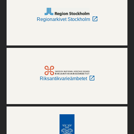
Regionarkivet Stockholm
Riksantikvarieämbetet