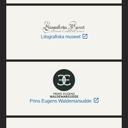
Litografiska museet
Prins Eugens Waldemarsudde