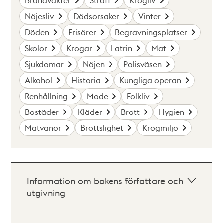
Brandvakter
Straff
Krogliv
Nöjesliv
Dödsorsaker
Vinter
Döden
Frisörer
Begravningsplatser
Skolor
Krogar
Latrin
Mat
Sjukdomar
Nöjen
Polisväsen
Alkohol
Historia
Kungliga operan
Renhållning
Mode
Folkliv
Bostäder
Kläder
Brott
Hygien
Matvanor
Brottslighet
Krogmiljö
Information om bokens författare och
utgivning