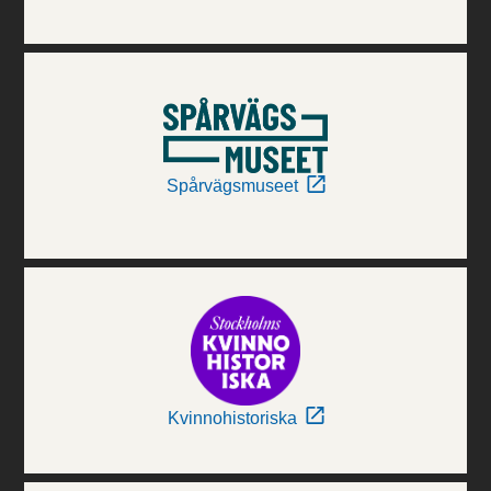
Spårvägsmuseet
Kvinnohistoriska