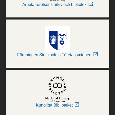
Arbetarrörelsens arkiv och bibliotek
Föreningen Stockholms Företagsminnen
Kungliga Biblioteket