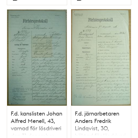
Typ
Typ
F.d. kanslisten Johan
F.d. järnarbetaren
Alfred Menell, 43,
Anders Fredrik
varnad för lösdriveri
Lindqvist, 30,
den 31 december
häktad för lösdriveri