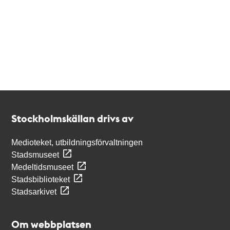
Kontakt
Stockholmskällan
Stockholmskällan drivs av
Medioteket, utbildningsförvaltningen
Stadsmuseet
Medeltidsmuseet
Stadsbiblioteket
Stadsarkivet
Om webbplatsen