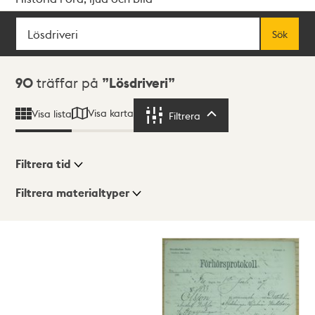
Sök
Fritextsök
Sök
Sökresultat
90
träffar på
Lösdriveri
Visa karta
Visa lista
Filtrera
Filtrera
Filtrera tid
Filtrera materialtyper
Visningsläge
Totalt
90
träffar
Lista
Karta