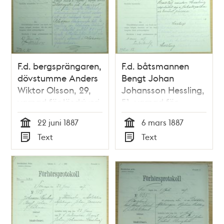
F.d. bergsprängaren,
F.d. båtsmannen
dövstumme Anders
Bengt Johan
Wiktor Olsson, 29,
Johansson Hessling,
varnad för lösdriveri
51, varnad för
den 22 juni 1887 -
lösdriveri 6 mars
22 juni 1887
6 mars 1887
polisförhör
1887 - polisförhör
Tid
Tid
Text
Text
Typ
Typ