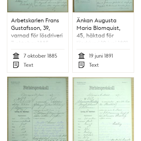
Arbetskarlen Frans
Änkan Augusta
Gustafsson, 39,
Maria Blomquist,
varnad för lösdriveri
45, häktad för
7 oktober 1885 -
lösdriveri 19 juni 1891
polisförhör
- polisförhör
7 oktober 1885
19 juni 1891
Tid
Tid
Text
Text
Typ
Typ