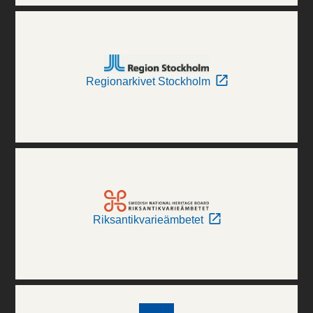
Regionarkivet Stockholm
Riksantikvarieämbetet