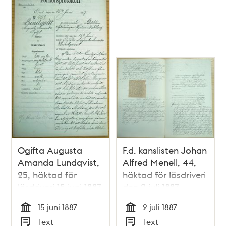
Ogifta Augusta
F.d. kanslisten Johan
Amanda Lundqvist,
Alfred Menell, 44,
25, häktad för
häktad för lösdriveri
lösdriveri 15 juni 1887
den 2 juli 1887 –
– polisförhör
förhörsprotokoll
15 juni 1887
2 juli 1887
Tid
Tid
Text
Text