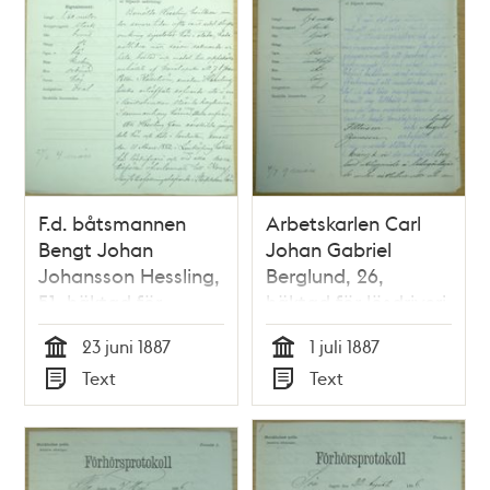
F.d. båtsmannen
Arbetskarlen Carl
Bengt Johan
Johan Gabriel
Johansson Hessling,
Berglund, 26,
51, häktad för
häktad för lösdriveri
lösdriveri 23 juni 1887
1 juli 1887 -
23 juni 1887
1 juli 1887
- polisförhör
polisförhör
Tid
Tid
Text
Text
Typ
Typ