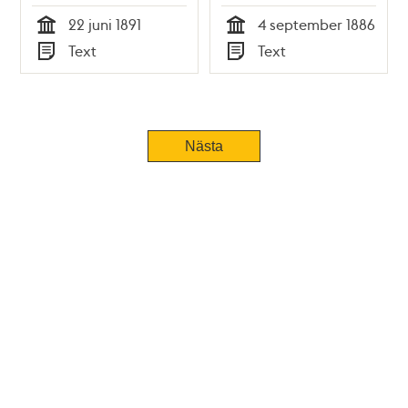
- polisförhör
september 1886 -
22 juni 1891
4 september 1886
polisförhör
Tid
Tid
Text
Text
Typ
Typ
Nästa