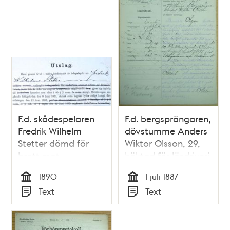
F.d. skådespelaren
F.d. bergsprängaren,
Fredrik Wilhelm
dövstumme Anders
Stetter dömd för
Wiktor Olsson, 29,
brott mot
häktad för lösdriveri
lösdriverilagen 1890
den 1 juli 1887 -
1890
1 juli 1887
- polishandlingar
polisförhör
Tid
Tid
Text
Text
Typ
Typ