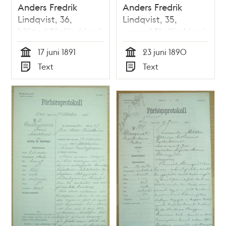
Anders Fredrik
Anders Fredrik
Lindqvist, 36,
Lindqvist, 35,
häktad för lösdriveri
varnad för lösdriveri
17 juni 1891 -
23 juni 1890 -
17 juni 1891
23 juni 1890
polisförhör
polisförhör
Tid
Tid
Text
Text
Typ
Typ