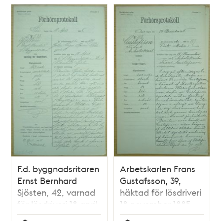
F.d. byggnadsritaren
Arbetskarlen Frans
Ernst Bernhard
Gustafsson, 39,
Sjösten, 42, varnad
häktad för lösdriveri
för lösdriveri 18 april
18 november 1885 -
1886 - polisförhör
polisförhör