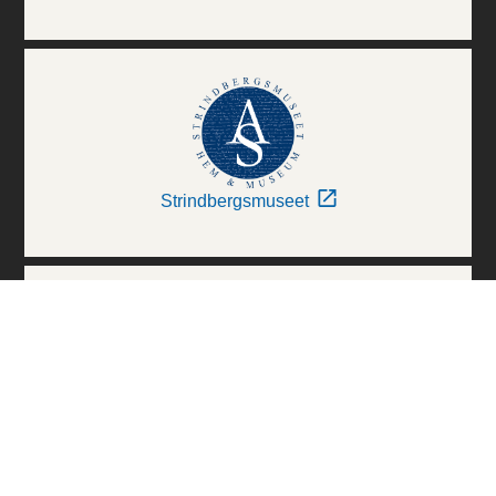
Strindbergsmuseet
Thielska Galleriet