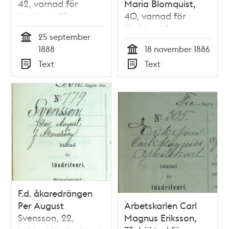
42, varnad för
Maria Blomquist,
lösdriveri 25
40, varnad för
september 1888 -
lösdriveri 8
25 september
polisförhör
november 1886 -
Tid
1888
18 november 1886
polisförhör
Tid
Text
Text
Typ
Typ
F.d. åkaredrängen
Per August
Arbetskarlen Carl
Svensson, 22,
Magnus Eriksson,