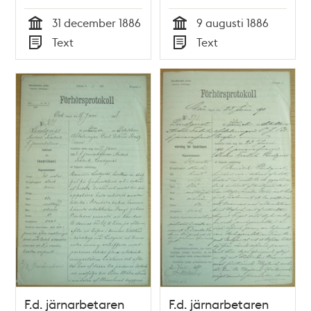
1886 –
9 augusti 1886 -
31 december 1886
9 augusti 1886
förhörsprotokoll
polisförhör
Tid
Tid
Text
Text
Typ
Typ
F.d. järnarbetaren
F.d. järnarbetaren