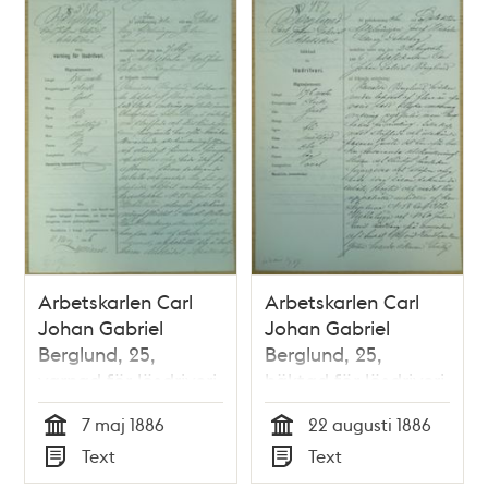
Arbetskarlen Carl
Arbetskarlen Carl
Johan Gabriel
Johan Gabriel
Berglund, 25,
Berglund, 25,
varnad för lösdriveri
häktad för lösdriveri
7 maj 1886 -
22 augusti 1886 -
7 maj 1886
22 augusti 1886
polisförhör
polisförhör
Tid
Tid
Text
Text
Typ
Typ