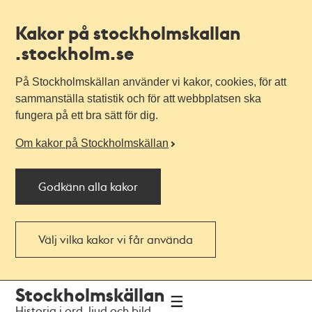
Kakor på stockholmskallan
.stockholm.se
På Stockholmskällan använder vi kakor, cookies, för att
sammanställa statistik och för att webbplatsen ska
fungera på ett bra sätt för dig.
Om kakor på Stockholmskällan
Godkänn alla kakor
Välj vilka kakor vi får använda
Till
Till
Stockholmskällan
navigationen
huvudinnehållet
Historia i ord, ljud och bild