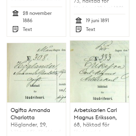
häktad för lösdriveri
73, häktad för
28 november 1886 -
lösdriveri 19 juni 1891
28 november
polisförhör
- polisförhör
Tid
1886
19 juni 1891
Tid
Text
Text
Typ
Typ
Ogifta Amanda
Arbetskarlen Carl
Charlotta
Magnus Eriksson,
Höglander, 29,
68, häktad för
häktad för lösdriveri
lösdriveri 4