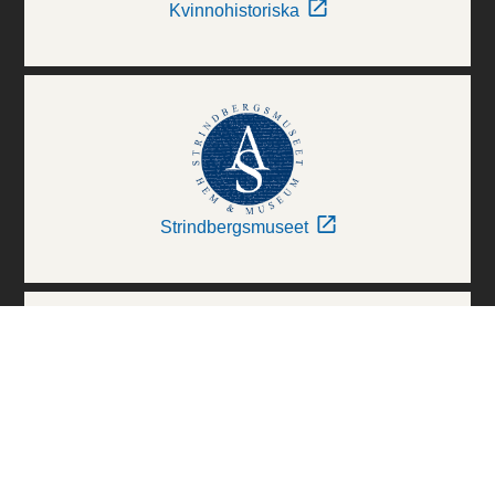
Kvinnohistoriska
Strindbergsmuseet
Thielska Galleriet