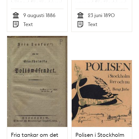
häktad för lösdriveri
varnad för lösdriveri
9 augusti 1886 -
23 juni 1890 -
9 augusti 1886
23 juni 1890
polisförhör
polisförhör
Tid
Tid
Text
Text
Typ
Typ
Fria tankar om det
Polisen i Stockholm