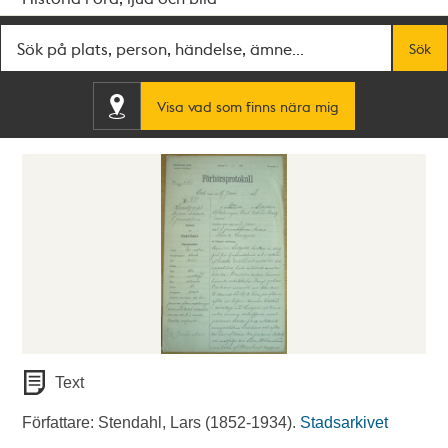
Fritextsök
Sök
Visa vad som finns nära mig
Text
Författare: Stendahl, Lars (1852-1934).
Stadsarkivet