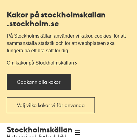
Kakor på stockholmskallan
.stockholm.se
På Stockholmskällan använder vi kakor, cookies, för att
sammanställa statistik och för att webbplatsen ska
fungera på ett bra sätt för dig.
Om kakor på Stockholmskällan
Godkänn alla kakor
Välj vilka kakor vi får använda
Till
Till
Stockholmskällan
navigationen
huvudinnehållet
Historia i ord, ljud och bild