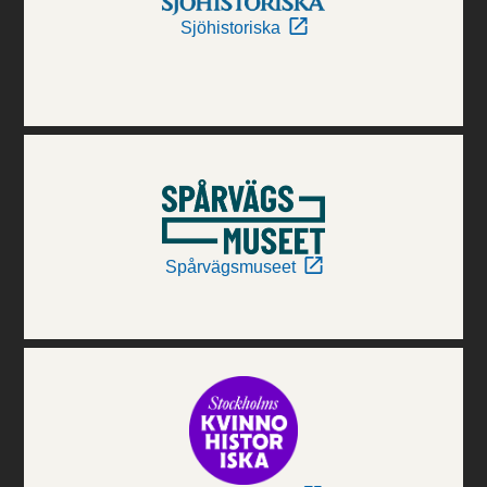
Sjöhistoriska
Spårvägsmuseet