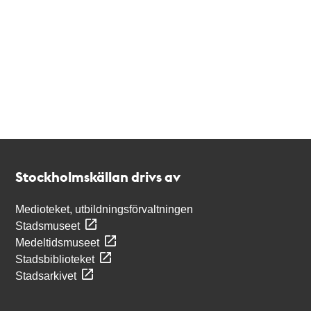
Kontakt
Stockholmskällan
Stockholmskällan drivs av
Medioteket, utbildningsförvaltningen
Stadsmuseet
Medeltidsmuseet
Stadsbiblioteket
Stadsarkivet