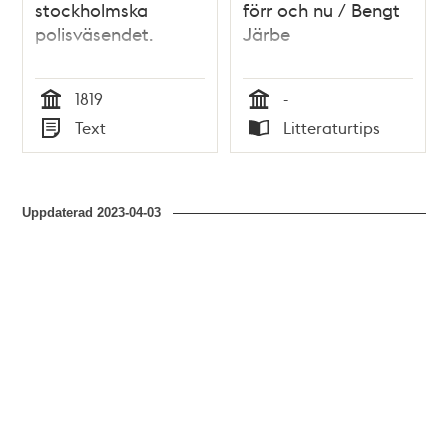
stockholmska
förr och nu / Bengt
polisväsendet.
Järbe
1819
-
Tid
Tid
Text
Litteraturtips
Typ
Typ
Uppdaterad
2023-04-03