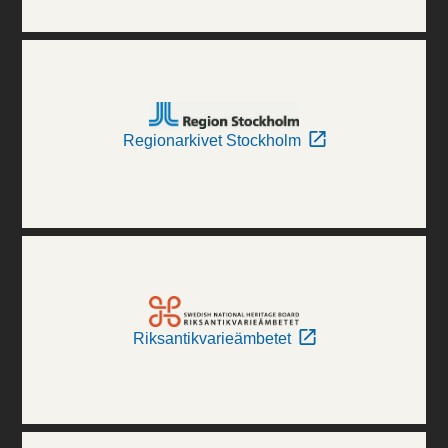
Regionarkivet Stockholm
Riksantikvarieämbetet