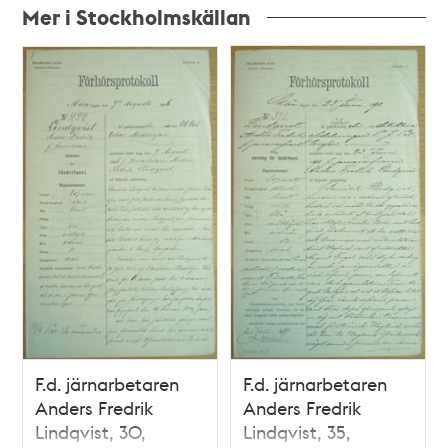
Mer i Stockholmskällan
Relaterade
poster
och
teman
F.d. järnarbetaren
F.d. järnarbetaren
Anders Fredrik
Anders Fredrik
Lindqvist, 30,
Lindqvist, 35,