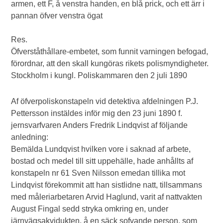
armen, ett F, å venstra handen, en blå prick, och ett ärr i
pannan öfver venstra ögat
Res.
Öfverståthållare-embetet, som funnit varningen befogad,
förordnar, att den skall kungöras rikets polismyndigheter.
Stockholm i kungl. Poliskammaren den 2 juli 1890
Af öfverpoliskonstapeln vid detektiva afdelningen P.J.
Pettersson instäldes inför mig den 23 juni 1890 f.
jernsvarfvaren Anders Fredrik Lindqvist af följande
anledning:
Bemälda Lundqvist hvilken vore i saknad af arbete,
bostad och medel till sitt uppehälle, hade anhållts af
konstapeln nr 61 Sven Nilsson emedan tillika mot
Lindqvist förekommit att han sistlidne natt, tillsammans
med måleriarbetaren Arvid Haglund, varit af nattvakten
August Fingal sedd stryka omkring en, under
järnvägsakvidukten, å en säck sofvande person, som