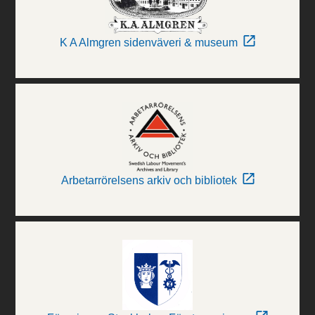
K A Almgren sidenväveri & museum
Arbetarrörelsens arkiv och bibliotek