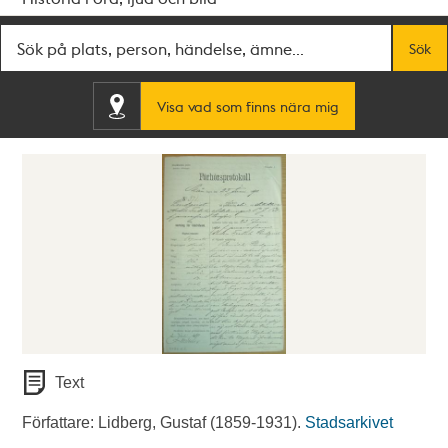
Fritextsök
Sök
Visa vad som finns nära mig
Text
Författare: Lidberg, Gustaf (1859-1931).
Stadsarkivet