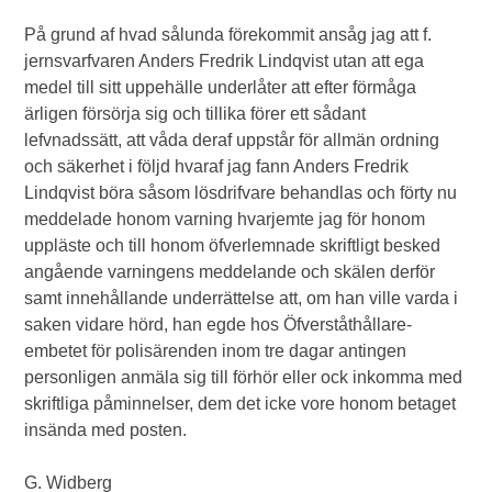
På grund af hvad sålunda förekommit ansåg jag att f.
jernsvarfvaren Anders Fredrik Lindqvist utan att ega
medel till sitt uppehälle underlåter att efter förmåga
ärligen försörja sig och tillika förer ett sådant
lefvnadssätt, att våda deraf uppstår för allmän ordning
och säkerhet i följd hvaraf jag fann Anders Fredrik
Lindqvist böra såsom lösdrifvare behandlas och förty nu
meddelade honom varning hvarjemte jag för honom
uppläste och till honom öfverlemnade skriftligt besked
angående varningens meddelande och skälen derför
samt innehållande underrättelse att, om han ville varda i
saken vidare hörd, han egde hos Öfverståthållare-
embetet för polisärenden inom tre dagar antingen
personligen anmäla sig till förhör eller ock inkomma med
skriftliga påminnelser, dem det icke vore honom betaget
insända med posten.
G. Widberg