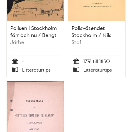
Polisen i Stockholm
Polisväsendet i
förr och nu / Bengt
Stockholm / Nils
Järbe
Staf
-
1776 till 1850
Tid
Tid
Litteraturtips
Litteraturtips
Typ
Typ