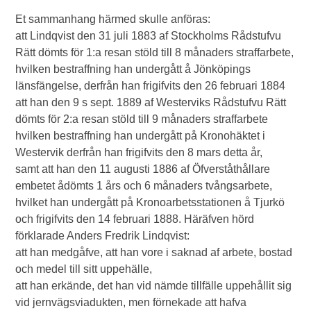
Et sammanhang härmed skulle anföras:
att Lindqvist den 31 juli 1883 af Stockholms Rådstufvu
Rätt dömts för 1:a resan stöld till 8 månaders straffarbete,
hvilken bestraffning han undergått å Jönköpings
länsfängelse, derfrån han frigifvits den 26 februari 1884
att han den 9 s sept. 1889 af Westerviks Rådstufvu Rätt
dömts för 2:a resan stöld till 9 månaders straffarbete
hvilken bestraffning han undergått på Kronohäktet i
Westervik derfrån han frigifvits den 8 mars detta år,
samt att han den 11 augusti 1886 af Öfverståthållare
embetet ådömts 1 års och 6 månaders tvångsarbete,
hvilket han undergått på Kronoarbetsstationen å Tjurkö
och frigifvits den 14 februari 1888. Häräfven hörd
förklarade Anders Fredrik Lindqvist:
att han medgåfve, att han vore i saknad af arbete, bostad
och medel till sitt uppehälle,
att han erkände, det han vid nämde tillfälle uppehållit sig
vid jernvägsviadukten, men förnekade att hafva