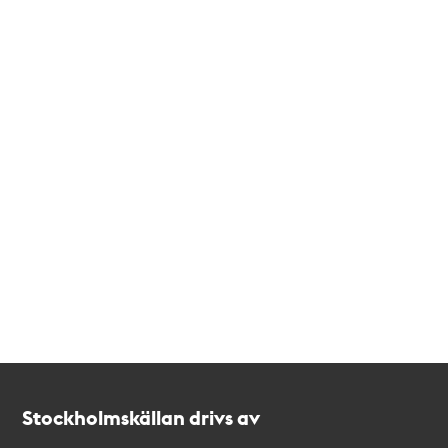
Kontakt
Stockholmskällan
Stockholmskällan drivs av