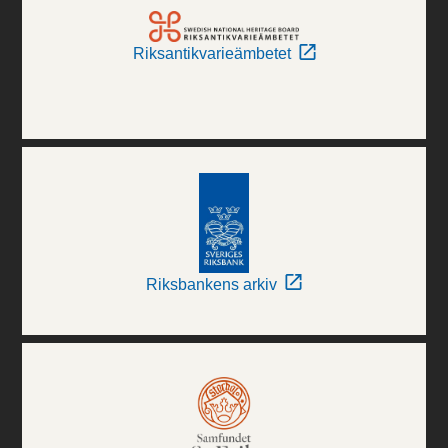
Riksantikvarieämbetet
Riksbankens arkiv