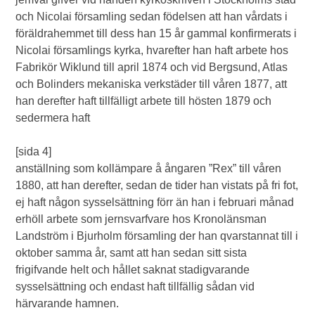
och Nicolai församling sedan födelsen att han vårdats i
föräldrahemmet till dess han 15 år gammal konfirmerats i
Nicolai församlings kyrka, hvarefter han haft arbete hos
Fabrikör Wiklund till april 1874 och vid Bergsund, Atlas
och Bolinders mekaniska verkstäder till våren 1877, att
han derefter haft tillfälligt arbete till hösten 1879 och
sedermera haft
[sida 4]
anställning som kollämpare å ångaren ”Rex” till våren
1880, att han derefter, sedan de tider han vistats på fri fot,
ej haft någon sysselsättning förr än han i februari månad
erhöll arbete som jernsvarfvare hos Kronolänsman
Landström i Bjurholm församling der han qvarstannat till i
oktober samma år, samt att han sedan sitt sista
frigifvande helt och hållet saknat stadigvarande
sysselsättning och endast haft tillfällig sådan vid
härvarande hamnen.