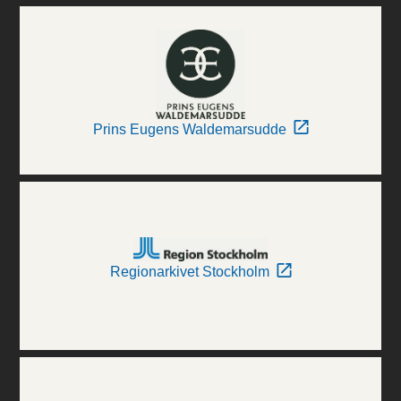
Prins Eugens Waldemarsudde
Regionarkivet Stockholm