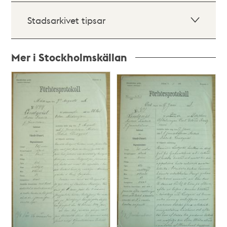
Stadsarkivet tipsar
Mer i Stockholmskällan
Relaterade
poster
och
teman