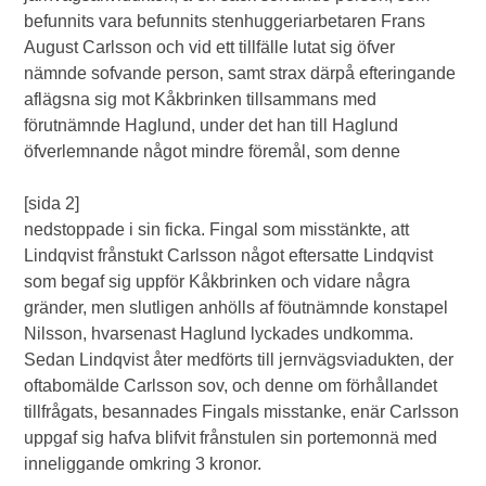
befunnits vara befunnits stenhuggeriarbetaren Frans
August Carlsson och vid ett tillfälle lutat sig öfver
nämnde sofvande person, samt strax därpå efteringande
aflägsna sig mot Kåkbrinken tillsammans med
förutnämnde Haglund, under det han till Haglund
öfverlemnande något mindre föremål, som denne
[sida 2]
nedstoppade i sin ficka. Fingal som misstänkte, att
Lindqvist frånstukt Carlsson något eftersatte Lindqvist
som begaf sig uppför Kåkbrinken och vidare några
gränder, men slutligen anhölls af föutnämnde konstapel
Nilsson, hvarsenast Haglund lyckades undkomma.
Sedan Lindqvist åter medförts till jernvägsviadukten, der
oftabomälde Carlsson sov, och denne om förhållandet
tillfrågats, besannades Fingals misstanke, enär Carlsson
uppgaf sig hafva blifvit frånstulen sin portemonnä med
inneliggande omkring 3 kronor.