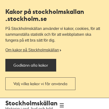
Kakor på stockholmskallan
.stockholm.se
På Stockholmskällan använder vi kakor, cookies, för att
sammanställa statistik och för att webbplatsen ska
fungera på ett bra sätt för dig.
Om kakor på Stockholmskällan
Godkänn alla kakor
Välj vilka kakor vi får använda
Till
Till
Stockholmskällan
navigationen
huvudinnehållet
Historia i ord, ljud och bild