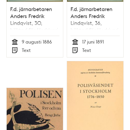
F.d. järnarbetaren
F.d. järnarbetaren
Anders Fredrik
Anders Fredrik
Lindqvist, 30,
Lindqvist, 36,
häktad för lösdriveri
häktad för lösdriveri
9 augusti 1886 -
17 juni 1891 -
9 augusti 1886
17 juni 1891
polisförhör
polisförhör
Tid
Tid
Text
Text
Typ
Typ