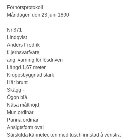
Förhörsprotokoll
Måndagen den 23 juni 1890
Nr 371
Lindqvist
Anders Fredrik
f. jernsvarfvare
ang. varning för lösdriveri
Längd 1.67 meter
Kroppsbyggnad stark
Hår brunt
Skägg -
Ögon blå
Näsa måtthöjd
Mun ordinär
Panna ordinär
Ansigtsform oval
Särskilda kännetecken med tusch inristad å venstra