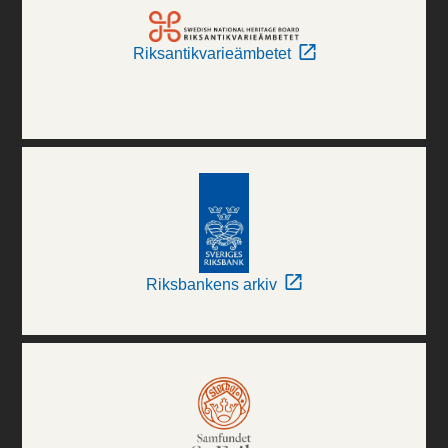
Riksantikvarieämbetet
Riksbankens arkiv