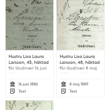
poster
och
teman
Hustru Lisa Laura
Hustru Lisa Laura
Larsson, 45, häktad
Larsson, 48, häktad
för lösdriveri 16 juni
för lösdriveri 8 maj
1886 -
1889 - polisförhör
förhörsprotokoll
16 juni 1886
8 maj 1889
Tid
Tid
Text
Text
Typ
Typ