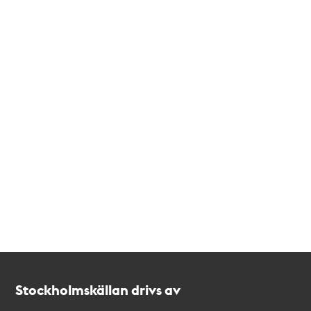
Kontakt
Stockholmskällan
Stockholmskällan drivs av