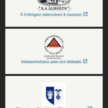
K A Almgren sidenväveri & museum
Arbetarrörelsens arkiv och bibliotek