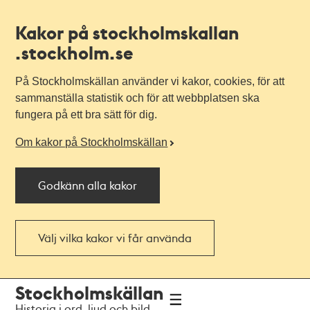
Kakor på stockholmskallan
.stockholm.se
På Stockholmskällan använder vi kakor, cookies, för att
sammanställa statistik och för att webbplatsen ska
fungera på ett bra sätt för dig.
Om kakor på Stockholmskällan
Godkänn alla kakor
Välj vilka kakor vi får använda
Till
Till
Stockholmskällan
navigationen
huvudinnehållet
Historia i ord, ljud och bild