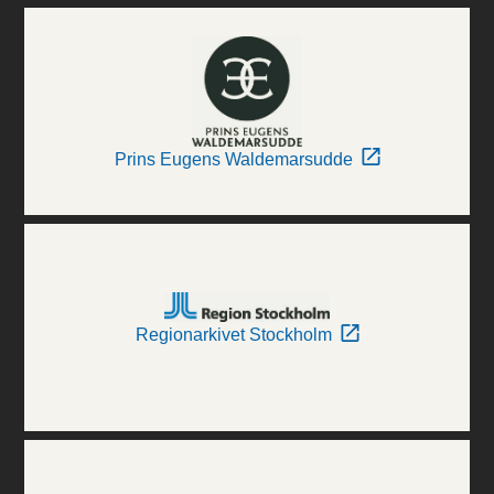
Prins Eugens Waldemarsudde
Regionarkivet Stockholm