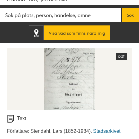
Fritextsök
Sök
Visa vad som finns nära mig
Text
Författare: Stendahl, Lars (1852-1934).
Stadsarkivet