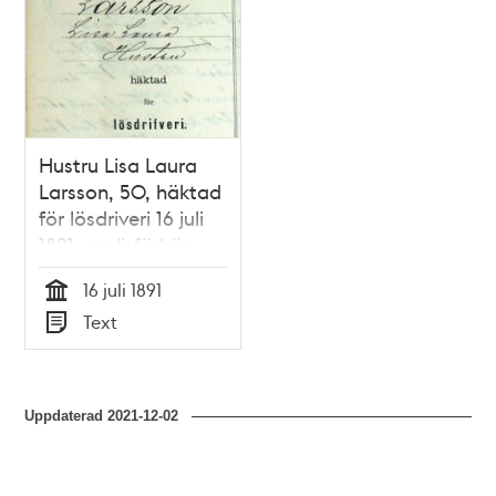
Hustru Lisa Laura
Larsson, 50, häktad
för lösdriveri 16 juli
1891 - polisförhör
16 juli 1891
Tid
Text
Typ
Uppdaterad
2021-12-02