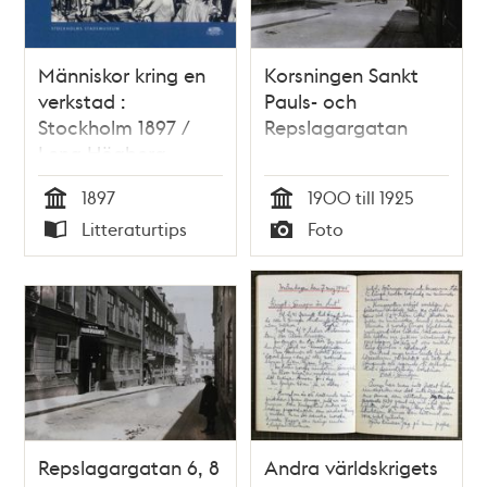
Människor kring en
Korsningen Sankt
verkstad :
Pauls- och
Stockholm 1897 /
Repslagargatan
Lena Högberg
1897
1900 till 1925
Tid
Tid
Litteraturtips
Foto
Typ
Typ
Repslagargatan 6, 8
Andra världskrigets