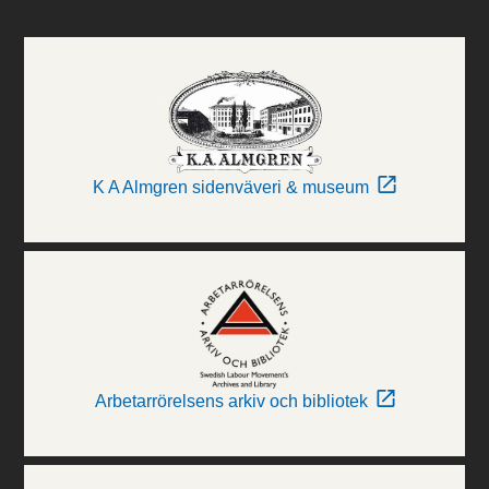
K A Almgren sidenväveri & museum
Arbetarrörelsens arkiv och bibliotek