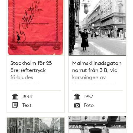
Stockholm för 25
Malmskillnadsgatan
öre: (eftertryck
norrut från 3 B, vid
förbjudes
korsningen av
naturligtvis)
Hamngatan, med
den hängande
1884
1957
skylten för
Tid
Tid
Text
Foto
handskaffären J.
Typ
Typ
Lagerholms
Efterträdare.