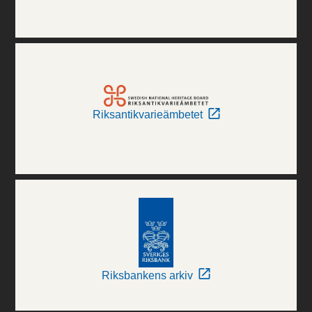
Riksantikvarieämbetet
Riksbankens arkiv