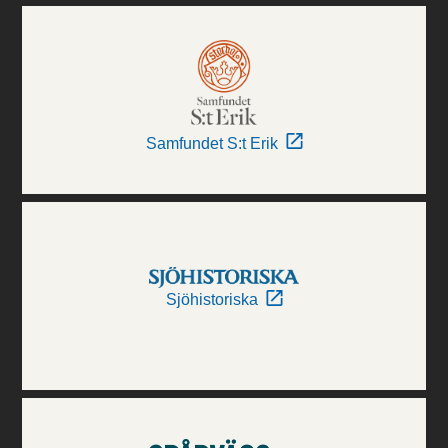
Samfundet S:t Erik
Sjöhistoriska