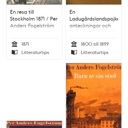
En resa till
En
Stockholm 1871 / Per
Ladugårdslandspojkes
Anders Fogelström
anteckningar och
minnen / C. J. Ulrich
1871
1800 till 1899
Tid
Tid
Litteraturtips
Litteraturtips
Typ
Typ