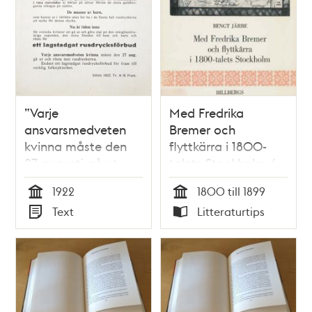
”Varje
Med Fredrika
ansvarsmedveten
Bremer och
kvinna måste den
flyttkärra i 1800-
27 augusti gå ut
talets Stockholm /
och rösta mot
Bengt Järbe
1922
1800 till 1899
rusdryckerna” – Vita
Tid
Tid
Text
Litteraturtips
bandet 1922
Typ
Typ