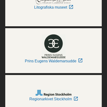
Litografiska museet
Prins Eugens Waldemarsudde
Regionarkivet Stockholm