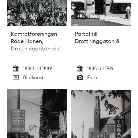
Kamratföreningen
Portal till
Röde Hanen,
Drottninggatan 8
Drottninggatan vid
promenaddags
1880 till 1889
1885 till 1919
Tid
Tid
Bildkonst
Foto
Typ
Typ