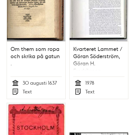
Om them som ropa
Kvarteret Lammet /
och skrika på gatun
Göran Söderström,
.
Göran H.
Fredriksson
30 augusti 1637
1978
Tid
Tid
Text
Text
Typ
Typ