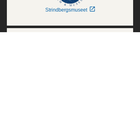
Strindbergsmuseet
Thielska Galleriet
Världskulturmuseerna