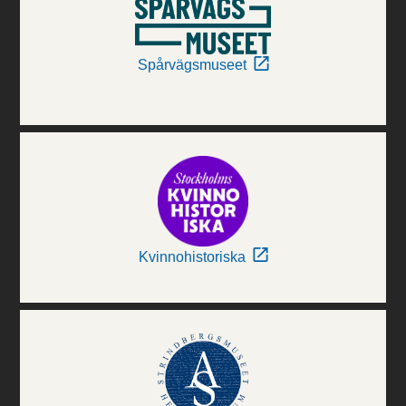
Spårvägsmuseet
Kvinnohistoriska