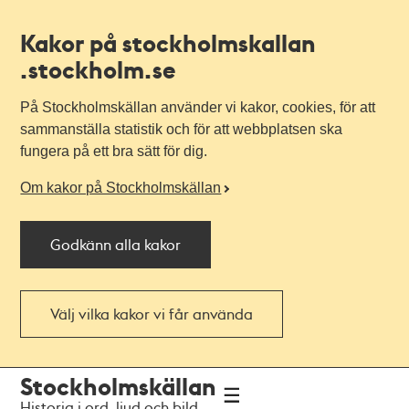
Kakor på stockholmskallan
.stockholm.se
På Stockholmskällan använder vi kakor, cookies, för att
sammanställa statistik och för att webbplatsen ska
fungera på ett bra sätt för dig.
Om kakor på Stockholmskällan
Godkänn alla kakor
Välj vilka kakor vi får använda
Till
Till
Stockholmskällan
navigationen
huvudinnehållet
Historia i ord, ljud och bild