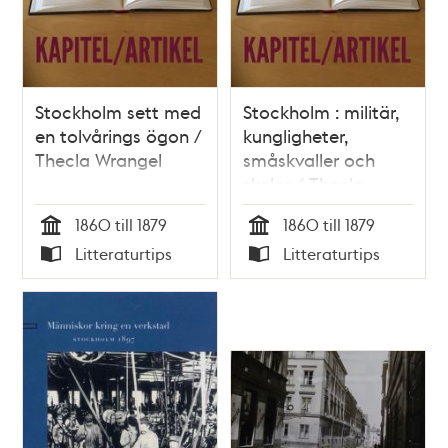
Stockholm sett med
Stockholm : militär,
en tolvårings ögon /
kungligheter,
Thecla Wrangel
småskvaller och
skolor / Thecla
Wrangel
1860 till 1879
1860 till 1879
Tid
Tid
Litteraturtips
Litteraturtips
Typ
Typ