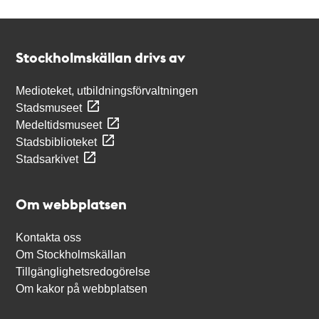
Kontakt
Stockholmskällan
Stockholmskällan drivs av
Medioteket, utbildningsförvaltningen
Stadsmuseet
Medeltidsmuseet
Stadsbiblioteket
Stadsarkivet
Om webbplatsen
Kontakta oss
Om Stockholmskällan
Tillgänglighetsredogörelse
Om kakor på webbplatsen