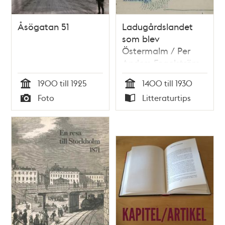
Åsögatan 51
Ladugårdslandet
som blev
Östermalm / Per
Anders Fogelström
1900 till 1925
1400 till 1930
Tid
Tid
Foto
Litteraturtips
Typ
Typ