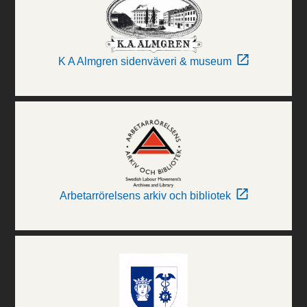
K A Almgren sidenväveri & museum
Arbetarrörelsens arkiv och bibliotek