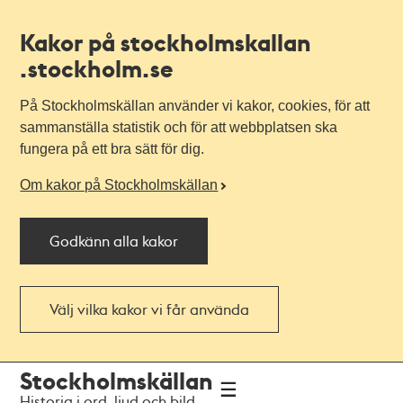
Kakor på stockholmskallan
.stockholm.se
På Stockholmskällan använder vi kakor, cookies, för att
sammanställa statistik och för att webbplatsen ska
fungera på ett bra sätt för dig.
Om kakor på Stockholmskällan
Godkänn alla kakor
Välj vilka kakor vi får använda
Till
Till
Stockholmskällan
navigationen
huvudinnehållet
Historia i ord, ljud och bild