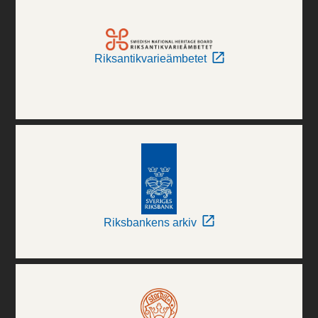
Riksantikvarieämbetet
Riksbankens arkiv