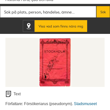
Fritextsök
Sök
Visa vad som finns nära mig
Text
Författare: Försökeriarus (pseudonym).
Stadsmuseet