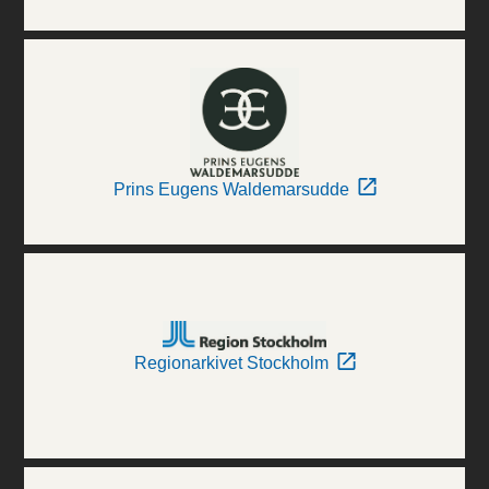
Prins Eugens Waldemarsudde
Regionarkivet Stockholm