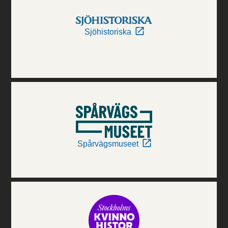
Sjöhistoriska
Spårvägsmuseet