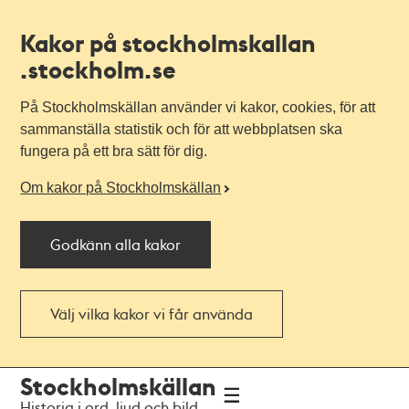
Kakor på stockholmskallan
.stockholm.se
På Stockholmskällan använder vi kakor, cookies, för att
sammanställa statistik och för att webbplatsen ska
fungera på ett bra sätt för dig.
Om kakor på Stockholmskällan
Godkänn alla kakor
Välj vilka kakor vi får använda
Till
Till
Stockholmskällan
navigationen
huvudinnehållet
Historia i ord, ljud och bild