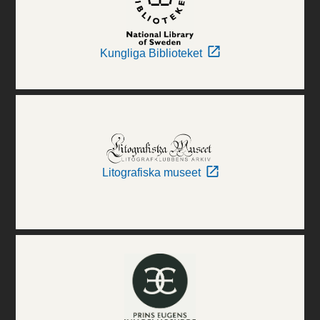
Kungliga Biblioteket
Litografiska museet