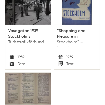
Vasagatan 1939 -
”Shopping and
Stockholms
Pleasure in
Turisttrafikförbund
Stockholm” –
broschyr
Stockholms
1939
1939
Turisttrafikförbund
Tid
Tid
Foto
Text
1939
Typ
Typ