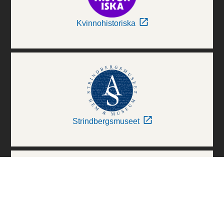
Kvinnohistoriska
Strindbergsmuseet
Thielska Galleriet