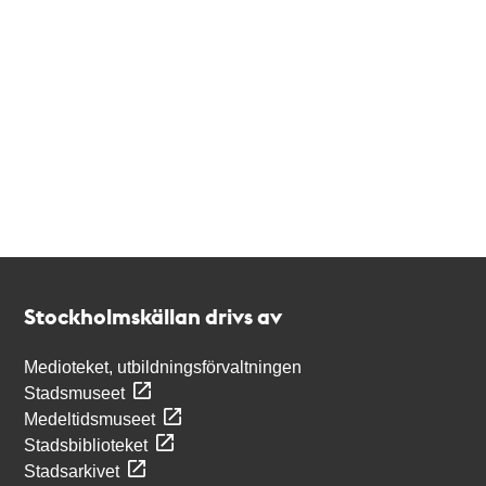
Kontakt
Stockholmskällan
Stockholmskällan drivs av
Medioteket, utbildningsförvaltningen
Stadsmuseet
Medeltidsmuseet
Stadsbiblioteket
Stadsarkivet