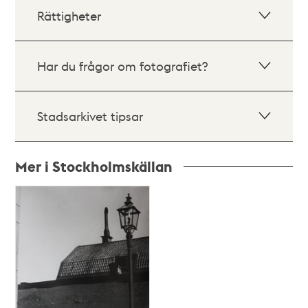
Rättigheter
Har du frågor om fotografiet?
Stadsarkivet tipsar
Mer i Stockholmskällan
Relaterade
poster
och
teman