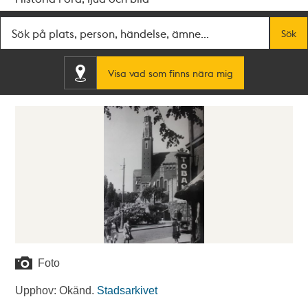
Fritextsök
Sök
Visa vad som finns nära mig
Foto
Upphov: Okänd.
Stadsarkivet