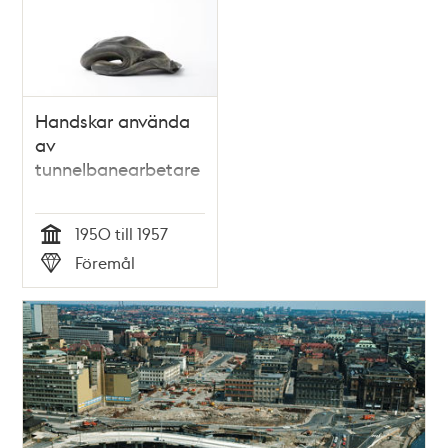
poster
och
teman
Handskar använda
av
tunnelbanearbetare
1950 till 1957
Tid
Föremål
Typ