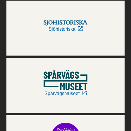
Sjöhistoriska
Spårvägsmuseet