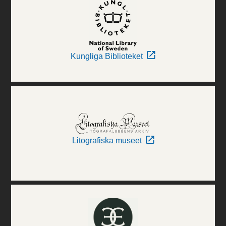
Kungliga Biblioteket
Litografiska museet