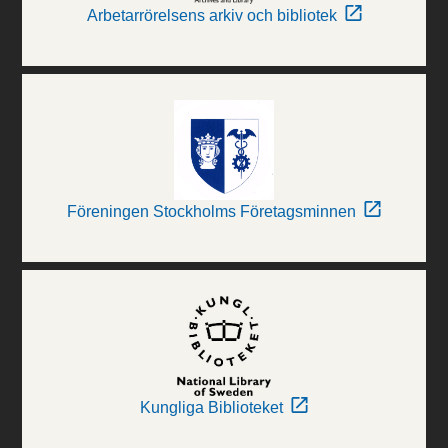
Arbetarrörelsens arkiv och bibliotek
Föreningen Stockholms Företagsminnen
Kungliga Biblioteket