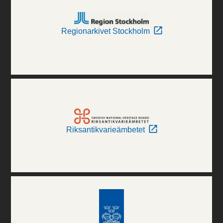
Regionarkivet Stockholm
Riksantikvarieämbetet