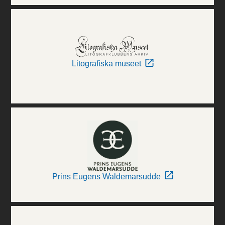
Litografiska museet
Prins Eugens Waldemarsudde