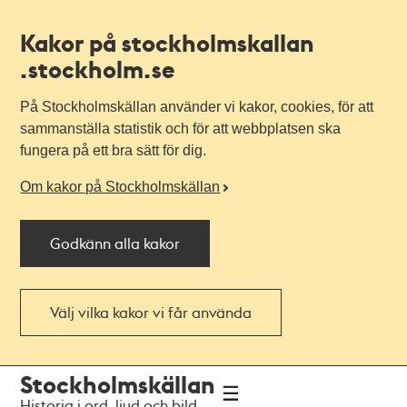
Kakor på stockholmskallan
.stockholm.se
På Stockholmskällan använder vi kakor, cookies, för att
sammanställa statistik och för att webbplatsen ska
fungera på ett bra sätt för dig.
Om kakor på Stockholmskällan
Godkänn alla kakor
Välj vilka kakor vi får använda
Till
Till
Stockholmskällan
navigationen
huvudinnehållet
Historia i ord, ljud och bild