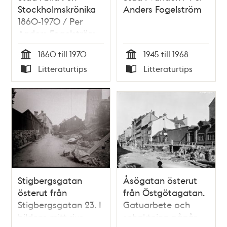
Stockholmskrönika
Anders Fogelström
1860-1970 / Per
Anders Fogelström
1860 till 1970
1945 till 1968
Tid
Tid
Litteraturtips
Litteraturtips
Typ
Typ
Stigbergsgatan
Åsögatan österut
österut från
från Östgötagatan.
Stigbergsgatan 23. I
Gatuarbete och
bildens mitt rivs
schaktning pågår