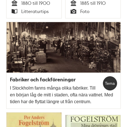
1880 till 1900
1885 till 1910
Kaninen Mindre, nu
Tid
Tid
Litteraturtips
Foto
kv. Sparren
Typ
Typ
Fabriker och fackföreningar
Tema
I Stockholm fanns många olika fabriker. Till
en början låg de mitt i staden, ofta nära vattnet. Med
tiden har de flyttat längre ut från centrum.