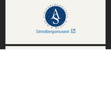
Strindbergsmuseet
Thielska Galleriet