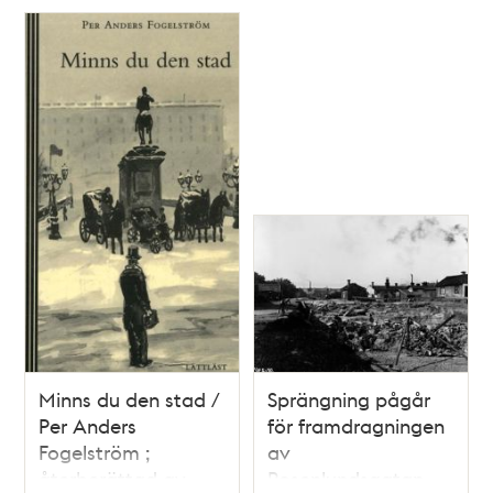
Minns du den stad /
Sprängning pågår
Per Anders
för framdragningen
Fogelström ;
av
återberättad av
Rosenlundsgatan.