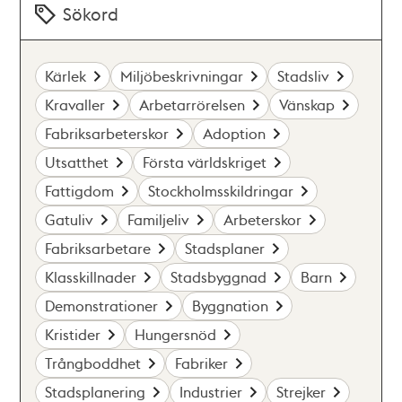
Sökord
Kärlek
Miljöbeskrivningar
Stadsliv
Kravaller
Arbetarrörelsen
Vänskap
Fabriksarbeterskor
Adoption
Utsatthet
Första världskriget
Fattigdom
Stockholmsskildringar
Gatuliv
Familjeliv
Arbeterskor
Fabriksarbetare
Stadsplaner
Klasskillnader
Stadsbyggnad
Barn
Demonstrationer
Byggnation
Kristider
Hungersnöd
Trångboddhet
Fabriker
Stadsplanering
Industrier
Strejker