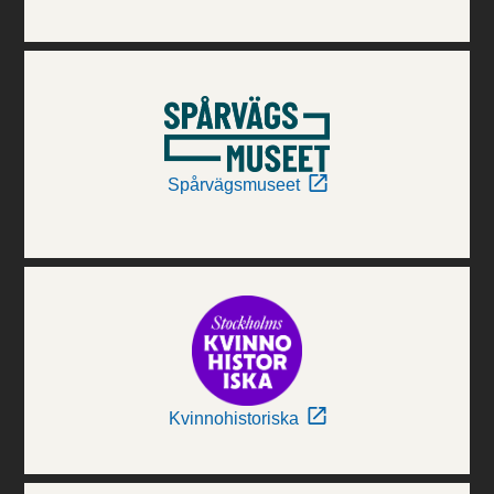
Spårvägsmuseet
Kvinnohistoriska