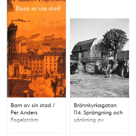
Barn av sin stad /
Brännkyrkagatan
Per Anders
114. Sprängning och
Fogelström
sänkning av
gatunivån.
Dåvarande kv.