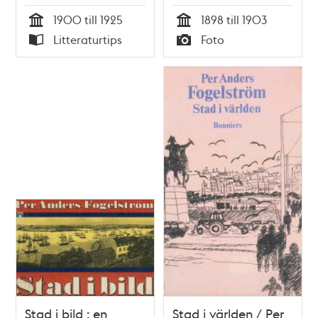
Johan Werkmäster ;
Vy norrut från Maria
1900 till 1925
1898 till 1903
bilder av Kalle
Prästgårdsgata
Tid
Tid
Litteraturtips
Foto
Berggren
mellan kvarteren
Typ
Typ
Piskan och Grimman
Stad i bild : en
Stad i världen / Per