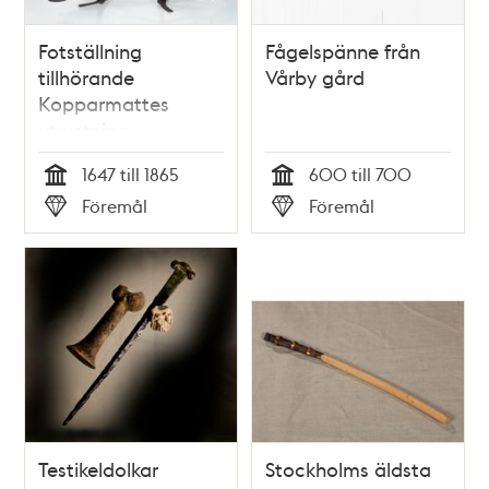
Fotställning
Fågelspänne från
tillhörande
Vårby gård
Kopparmattes
utrustning
1647 till 1865
600 till 700
Tid
Tid
Föremål
Föremål
Typ
Typ
Testikeldolkar
Stockholms äldsta