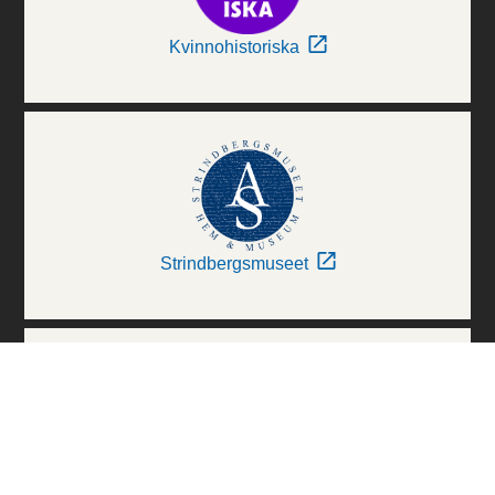
Kvinnohistoriska
Strindbergsmuseet
Thielska Galleriet