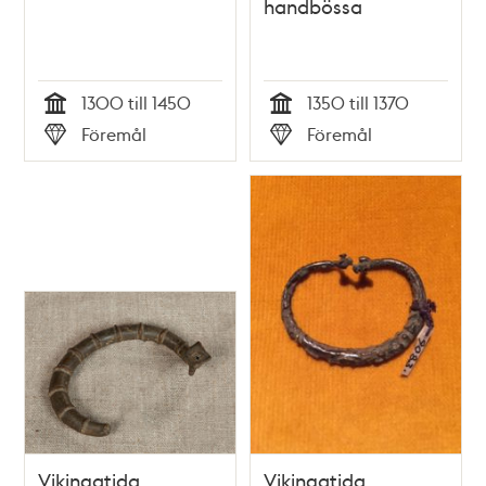
handbössa
1300 till 1450
1350 till 1370
Tid
Tid
Föremål
Föremål
Typ
Typ
Vikingatida
Vikingatida