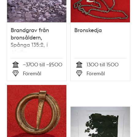
Brandgrav från
Bronskedja
bronsåldern,
Spånga 135:2, i
Akalla.
−3700 till −2500
1300 till 1500
Tid
Tid
Föremål
Föremål
Typ
Typ