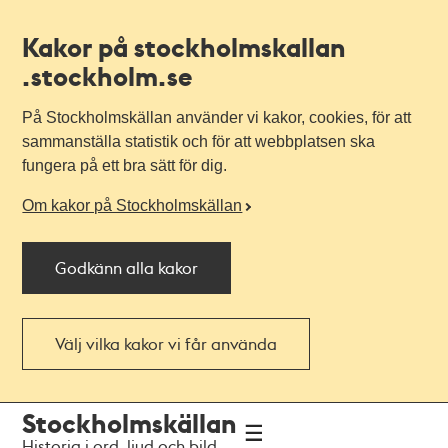
Kakor på stockholmskallan
.stockholm.se
På Stockholmskällan använder vi kakor, cookies, för att
sammanställa statistik och för att webbplatsen ska
fungera på ett bra sätt för dig.
Om kakor på Stockholmskällan
Godkänn alla kakor
Välj vilka kakor vi får använda
Till
Till
Stockholmskällan
navigationen
huvudinnehållet
Historia i ord, ljud och bild