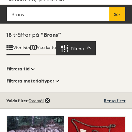
Sök
Fritextsök
Sök
Sökresultat
18
träffar på
Brons
Visa karta
Visa lista
Filtrera
Filtrera
Filtrera tid
Filtrera materialtyper
Visningsläge
Totalt
Valda filter:
Föremål
Rensa filter
18
träffar
Lista
Karta