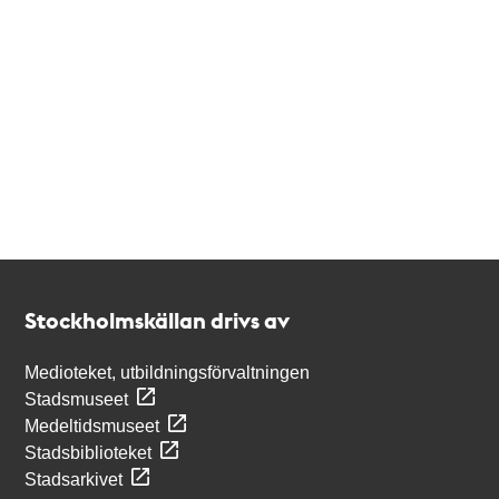
Kontakt
Stockholmskällan
Stockholmskällan drivs av
Medioteket, utbildningsförvaltningen
Stadsmuseet
Medeltidsmuseet
Stadsbiblioteket
Stadsarkivet