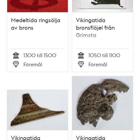
Medeltida ringsölja
Vikingatida
av brons
bronsflöjel från
Grimsta
1300 till 1500
1050 till 1100
Tid
Tid
Föremål
Föremål
Typ
Typ
Vikingatida
Vikingatida