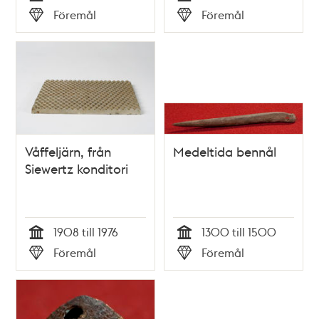
Tid
Tid
Föremål
Föremål
Typ
Typ
Våffeljärn, från
Medeltida bennål
Siewertz konditori
1908 till 1976
1300 till 1500
Tid
Tid
Föremål
Föremål
Typ
Typ