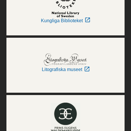
Kungliga Biblioteket
Litografiska museet