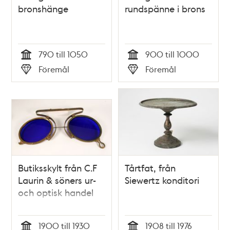
bronshänge
rundspänne i brons
790 till 1050
900 till 1000
Tid
Tid
Föremål
Föremål
Typ
Typ
Butiksskylt från C.F
Tårtfat, från
Laurin & söners ur-
Siewertz konditori
och optisk handel
1900 till 1930
1908 till 1976