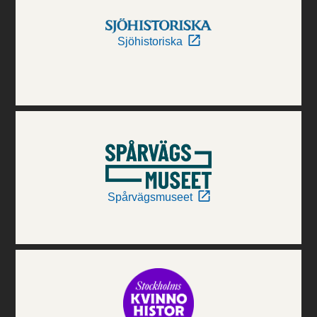
Sjöhistoriska
Spårvägsmuseet