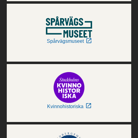
Spårvägsmuseet
Kvinnohistoriska