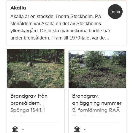
Akalla
Tema
Akalla är en stadsdel i norra Stockholm. På
stenåldern var Akalla en del av Stockholms
ytterskärgård. De första människorna bodde här
under bronsåldern. Fram till 1970-talet var de…
Brandgrav från
Brandgrav,
bronsåldern, i
anläggning nummer
Spånga 134:1, i
2, fornlämning RAÄ
Akalla.
134 i Spånga socken
-
-