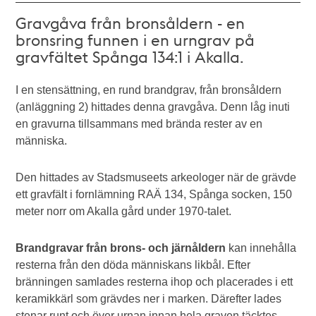
Gravgåva från bronsåldern - en
bronsring funnen i en urngrav på
gravfältet Spånga 134:1 i Akalla.
I en stensättning, en rund brandgrav, från bronsåldern
(anläggning 2) hittades denna gravgåva. Denn låg inuti
en gravurna tillsammans med brända rester av en
människa.
Den hittades av Stadsmuseets arkeologer när de grävde
ett gravfält i fornlämning RAÄ 134, Spånga socken, 150
meter norr om Akalla gård under 1970-talet.
Brandgravar från brons- och järnåldern
kan innehålla
resterna från den döda människans likbål. Efter
bränningen samlades resterna ihop och placerades i ett
keramikkärl som grävdes ner i marken. Därefter lades
stenar runt och över urnan innan hela graven täcktes