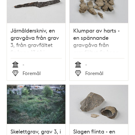
Järnålderskniv, en
Klumpar av harts -
gravgåva från grav
en spännande
3, från gravfältet
gravgåva från
Spånga 134:1 i
gravfältet Spånga
Akalla.
134:1 (grav 7) i
-
-
Akalla.
Tid
Tid
Föremål
Föremål
Typ
Typ
Skelettgrav, grav 3, i
Slagen flinta - en