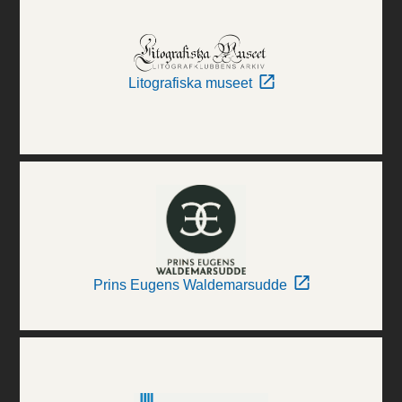
Litografiska museet
Prins Eugens Waldemarsudde