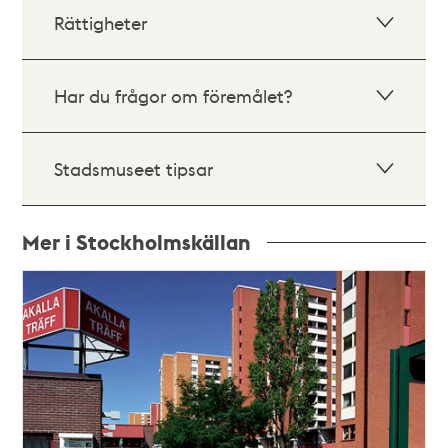
Rättigheter
Har du frågor om föremålet?
Stadsmuseet tipsar
Mer i Stockholmskällan
Relaterade
poster
och
teman