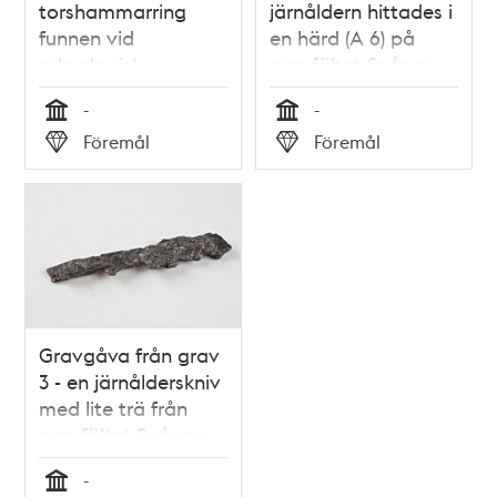
torshammarring
järnåldern hittades i
funnen vid
en härd (A 6) på
arkeologisk
gravfältet Spånga
utgrävning av
134:1 i Akalla.
-
-
gravfältet Spånga
Tid
Tid
Föremål
Föremål
134 i Akalla
Typ
Typ
Gravgåva från grav
3 - en järnålderskniv
med lite trä från
gravfältet Spånga
134:1 i Akalla.
-