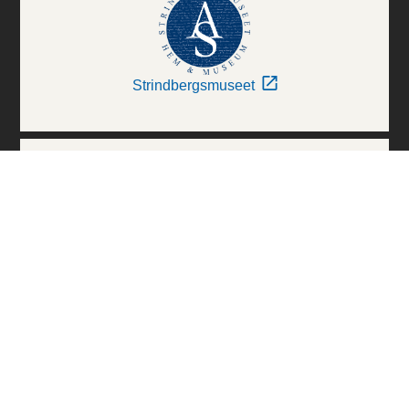
Strindbergsmuseet
Thielska Galleriet