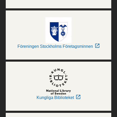
Föreningen Stockholms Företagsminnen
Kungliga Biblioteket