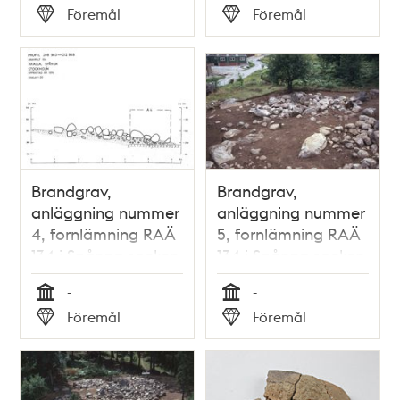
Tid
Tid
Föremål
Föremål
Typ
Typ
Brandgrav,
Brandgrav,
anläggning nummer
anläggning nummer
4, fornlämning RAÄ
5, fornlämning RAÄ
134 i Spånga socken
134 i Spånga socken
-
-
Tid
Tid
Föremål
Föremål
Typ
Typ