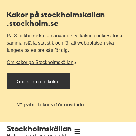
Kakor på stockholmskallan
.stockholm.se
På Stockholmskällan använder vi kakor, cookies, för att
sammanställa statistik och för att webbplatsen ska
fungera på ett bra sätt för dig.
Om kakor på Stockholmskällan
Godkänn alla kakor
Välj vilka kakor vi får använda
Till
Till
Stockholmskällan
navigationen
huvudinnehållet
Historia i ord, ljud och bild