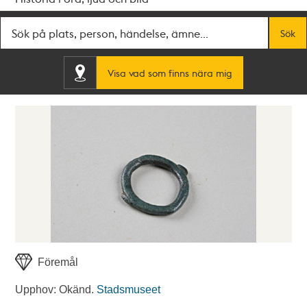
Fritextsök
Sök
Visa vad som finns nära mig
Föremål
Upphov: Okänd.
Stadsmuseet