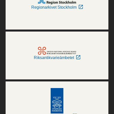
Regionarkivet Stockholm
Riksantikvarieämbetet