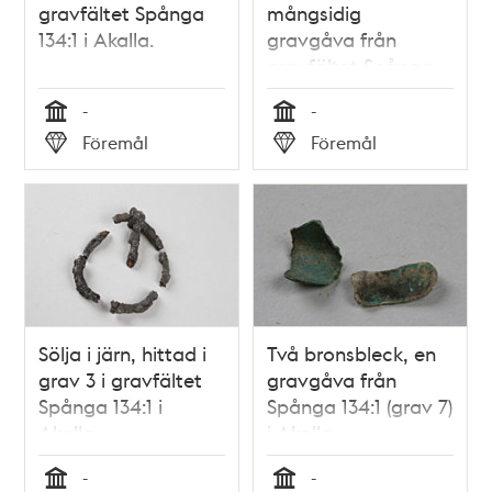
gravfältet Spånga
mångsidig
134:1 i Akalla.
gravgåva från
gravfältet Spånga
134:1 (grav 1).
-
-
Tid
Tid
Föremål
Föremål
Typ
Typ
Sölja i järn, hittad i
Två bronsbleck, en
grav 3 i gravfältet
gravgåva från
Spånga 134:1 i
Spånga 134:1 (grav 7)
Akalla.
i Akalla.
-
-