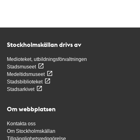
Kontakt
Stockholmskällan
Stockholmskällan drivs av
Medioteket, utbildningsförvaltningen
Stadsmuseet
Medeltidsmuseet
Stadsbiblioteket
Stadsarkivet
Om webbplatsen
Kontakta oss
Om Stockholmskällan
Tillgänglighetsredogörelse