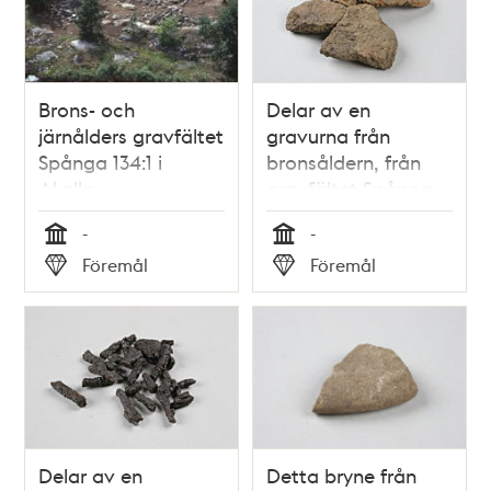
Brons- och
Delar av en
järnålders gravfältet
gravurna från
Spånga 134:1 i
bronsåldern, från
Akalla.
gravfältet Spånga
134:1 i Akalla.
-
-
Tid
Tid
Föremål
Föremål
Typ
Typ
Delar av en
Detta bryne från