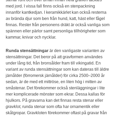
med jord. I vissa fall finns också en stenpackning
innanför kantkedjan. I keramikkärlet kan också resterna
av brända djur som ben från hund, katt, häst eller fågel
finnas. Rester från personens dräkt är också vanliga som
spännen eller pärlor samt personliga tillhörigheter som
kammar, knivar och nycklar.
Runda stensättningar
är den vanligaste varianten av
stensättningar. Det beror på att gravformen användes
under lång tid, från bronsålder fram till vikingatid. En
variant av runda stensättningar som kan dateras till äldre
järnålder (förromersk järnålder) för cirka 2500–2000 år
sedan, är de med ett mittröse, en liten hög i mitten av
småstenar. Det förekommer också stenläggningar i lite
mer komplicerade mönster som ekrar. Dessa kallas för
hjulkors. På gravarna kan det finnas resta stenar eller
gravklot
, runda stenar som ofta har ornamentik eller
skålgropar. Gravkloten förekommer oftast på gravar från