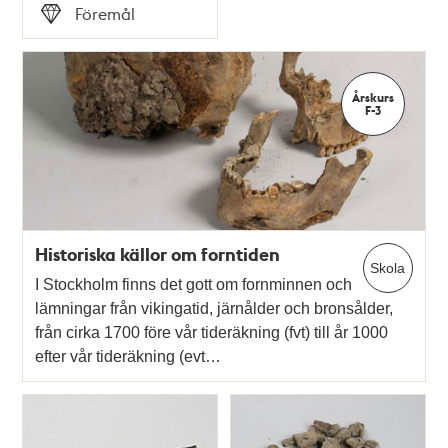
Tid
Föremål
Typ
Årskurs
F-3
Historiska källor om forntiden
Skola
I Stockholm finns det gott om fornminnen och
lämningar från vikingatid, järnålder och bronsålder,
från cirka 1700 före vår tideräkning (fvt) till år 1000
efter vår tideräkning (evt…