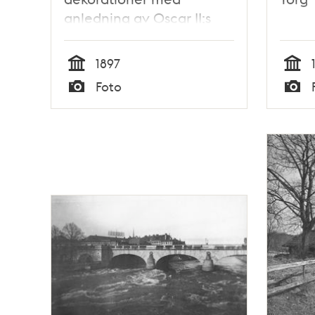
anledning av Oscar II:s
25-årsjubileum som kung.
1897
Tid
Tid
Foto
Typ
Typ