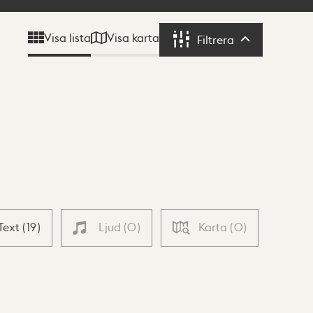
Visa karta
Visa lista
Filtrera
Filtrera
Text
(
19
)
Ljud
(
0
)
Karta
(
0
)