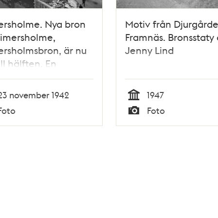
ersholme. Nya bron
Motiv från Djurgårde
Reimersholme,
Framnäs. Bronsstaty
rsholmsbron, är nu
Jenny Lind
ill hälften. En
onkran lägger den
 delen av brons
23 november 1942
1947
de järnkonstruktion
Tid
Foto
Foto
ats
Typ