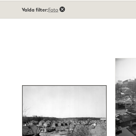
Totalt
Valda filter:
Foto
49
träffar