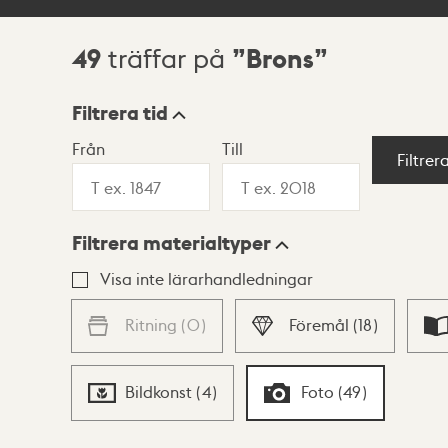
49
Brons
träffar på
Sökresultat
Filtrera tid
Från
Till
Visningsläge
Filtrer
Filtrera materialtyper
Lista
Karta
Visa inte lärarhandledningar
Ritning
(
0
)
Föremål
(
18
)
Bildkonst
(
4
)
Foto
(
49
)