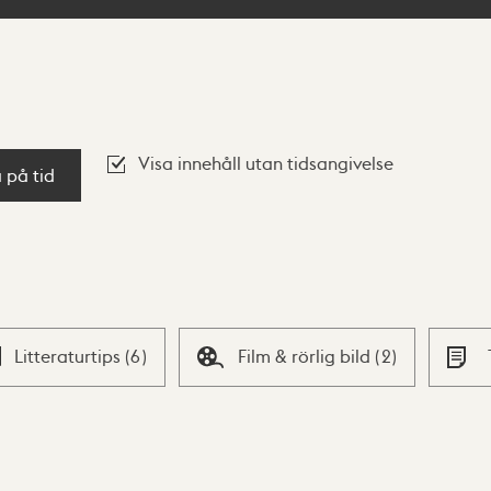
Visa innehåll utan tidsangivelse
a på tid
Litteraturtips
(
6
)
Film & rörlig bild
(
2
)