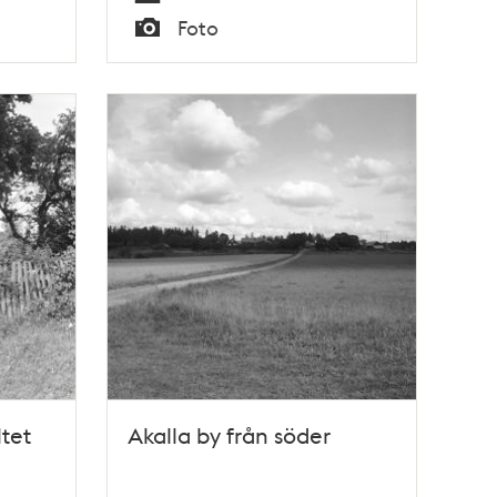
Tid
Foto
Typ
ltet
Akalla by från söder