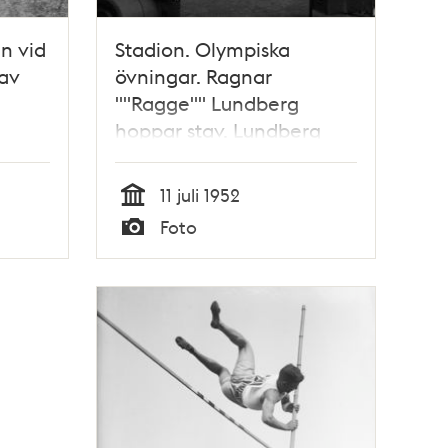
n vid
Stadion. Olympiska
 av
övningar. Ragnar
""Ragge"" Lundberg
hoppar stav. Lundberg
fick sedan bronsmedalj i
OS i Helsingfors detta år,
11 juli 1952
1952
Tid
Foto
Typ