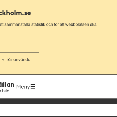
ockholm.se
tt sammanställa statistik och för att webbplatsen ska
or vi får använda
ällan
Meny
h bild