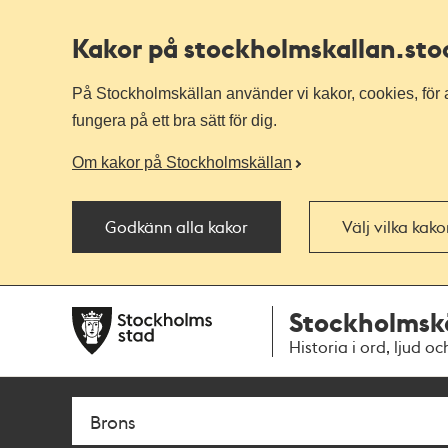
Kakor på stockholmskallan
.st
På Stockholmskällan använder vi kakor, cookies, för a
fungera på ett bra sätt för dig.
Om kakor på Stockholmskällan
Godkänn alla kakor
Välj vilka kak
Till
Till
Stockholmsk
navigationen
huvudinnehållet
Historia i ord, ljud oc
Sök
Fritextsök