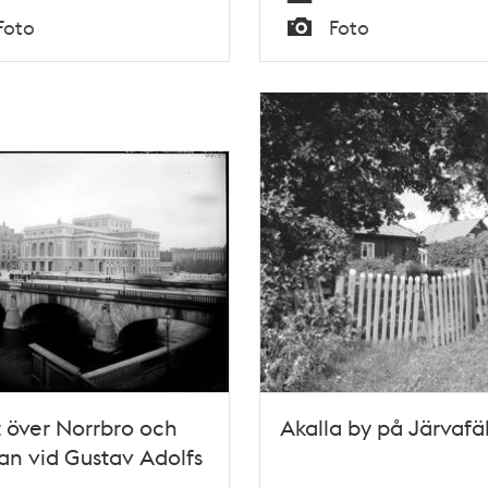
t från Kung Gustaf V.
höjdhopp med satts.
Tid
Foto
Foto
Typ
t över Norrbro och
Akalla by på Järvafä
n vid Gustav Adolfs