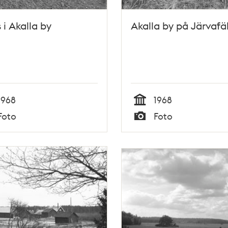
 i Akalla by
Akalla by på Järvafä
1968
1968
Tid
Foto
Foto
Typ