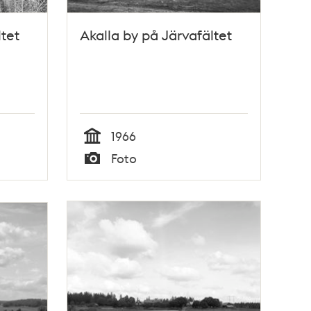
ltet
Akalla by på Järvafältet
1966
Tid
Foto
Typ