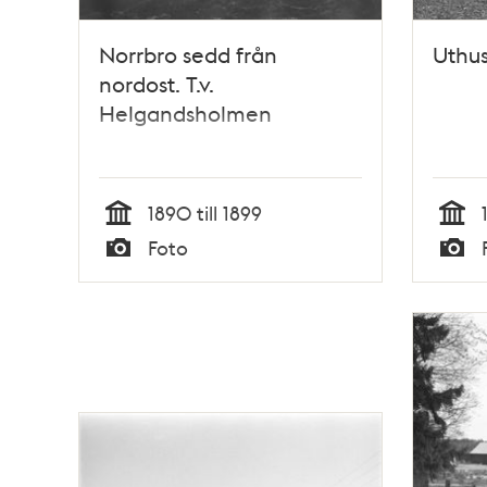
Norrbro sedd från
Uthus
nordost. T.v.
Helgandsholmen
1890 till 1899
Tid
Tid
Foto
Typ
Typ