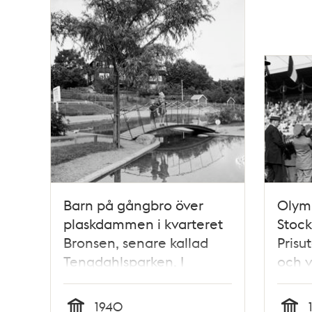
Barn på gångbro över
Olymp
plaskdammen i kvarteret
Stock
Bronsen, senare kallad
Prisu
Tengdahlsparken. I
och v
fonden skymtar
en tu
barnhemmet Eurenii
Karl X
1940