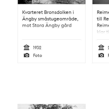
Kvarteret Bronsdolken i
Reim
Ängby småstugeområde,
till 
mot Stora Ängby gård
Reime
klar t
pont
sista
1932
bäran
Tid
Tid
Foto
på pl
Typ
Typ