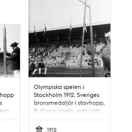
Olympiska spelen i
dhopp
Stockholm 1912. Sveriges
s
bronsmedaljör i stavhopp,
erg
B. G:son Uggla. mitt i sitt
ed
medaljhopp på 3,8 meter.
1912