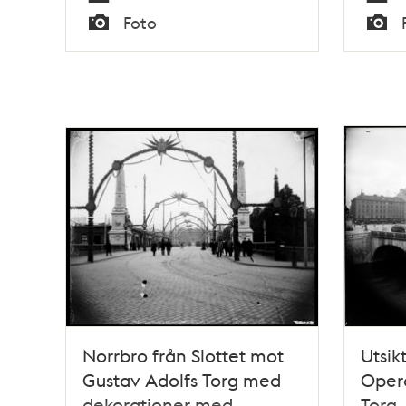
minne
prise
Tid
Tid
Foto
Typ
Typ
Norrbro från Slottet mot
Utsik
Gustav Adolfs Torg med
Opera
dekorationer med
Torg