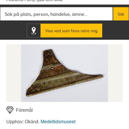
Fritextsök
Sök
Visa vad som finns nära mig
Föremål
Upphov: Okänd.
Medeltidsmuseet