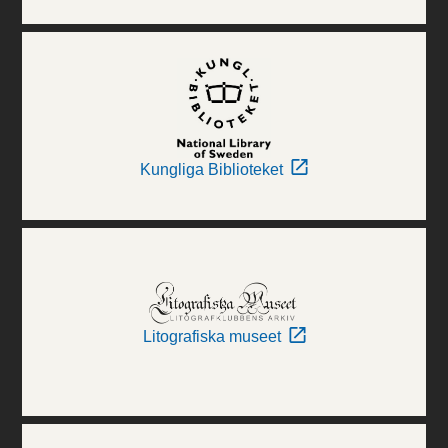
Kungliga Biblioteket
Litografiska museet