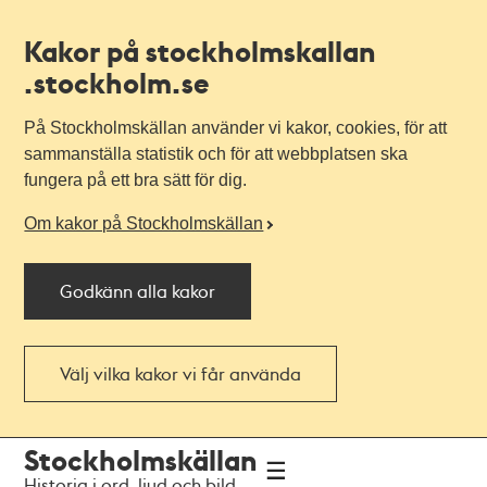
Kakor på stockholmskallan
.stockholm.se
På Stockholmskällan använder vi kakor, cookies, för att
sammanställa statistik och för att webbplatsen ska
fungera på ett bra sätt för dig.
Om kakor på Stockholmskällan
Godkänn alla kakor
Välj vilka kakor vi får använda
Till
Till
Stockholmskällan
navigationen
huvudinnehållet
Historia i ord, ljud och bild