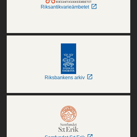
Riksantikvarieämbetet
Riksbankens arkiv