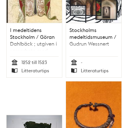
I medeltidens
Stockholms
Stockholm / Göran
medeltidsmuseum /
Dahlbäck ; utgiven i
Gudrun Wessnert
samarbete med
Stockholms
1252 till 1523
-
medeltidsmuseum
Tid
Tid
Litteraturtips
Litteraturtips
Typ
Typ