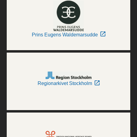
Prins Eugens Waldemarsudde
Regionarkivet Stockholm