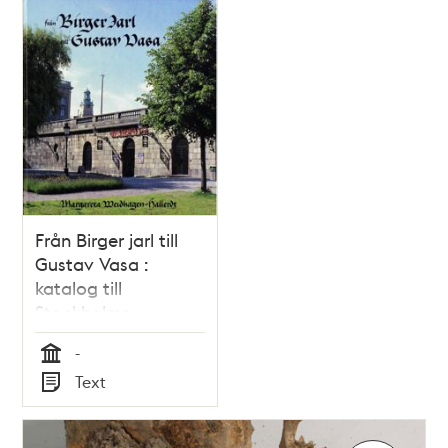
Relaterade
poster
och
teman
Från Birger jarl till
Gustav Vasa :
katalog till
Stockholms
medeltidsmuseum /
-
Margareta
Tid
Text
Weidhagen-Hallerdt
Typ