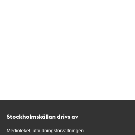
Kontakt
Stockholmskällan
Stockholmskällan drivs av
Medioteket, utbildningsförvaltningen