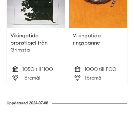
Vikingatida
Vikingatida
bronsflöjel från
ringspänne
Grimsta
1050 till 1100
1000 till 1100
Tid
Tid
Föremål
Föremål
Typ
Typ
Uppdaterad
2024-07-08