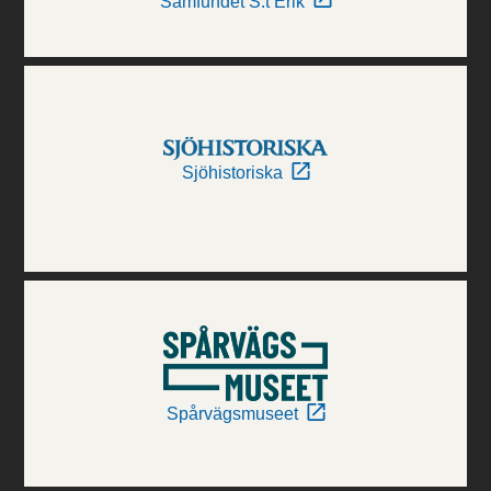
Samfundet S:t Erik
Sjöhistoriska
Spårvägsmuseet