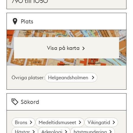
790 till 1050
Plats
Visa på karta
Övriga platser:
Helgeandsholmen
Sökord
Brons
Medeltidsmuseet
Vikingatid
Hästar
Arkeologi
hästmundering