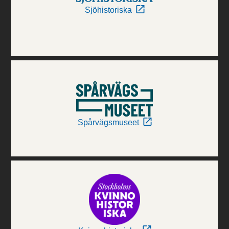
Sjöhistoriska
Spårvägsmuseet