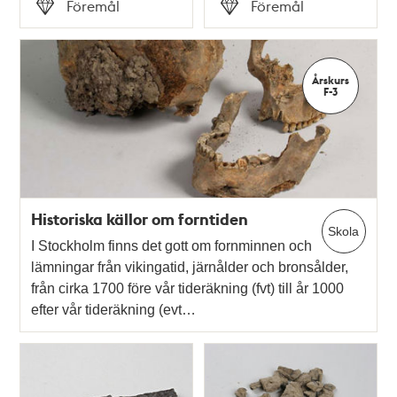
Tid
Tid
Föremål
Föremål
Typ
Typ
Årskurs
F-3
Historiska källor om forntiden
Skola
I Stockholm finns det gott om fornminnen och
lämningar från vikingatid, järnålder och bronsålder,
från cirka 1700 före vår tideräkning (fvt) till år 1000
efter vår tideräkning (evt…