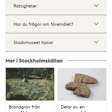
Rättigheter
Har du frågor om föremålet?
Stadsmuseet tipsar
Mer i Stockholmskällan
Relaterade
poster
och
teman
Brandgrav från
Delar av en