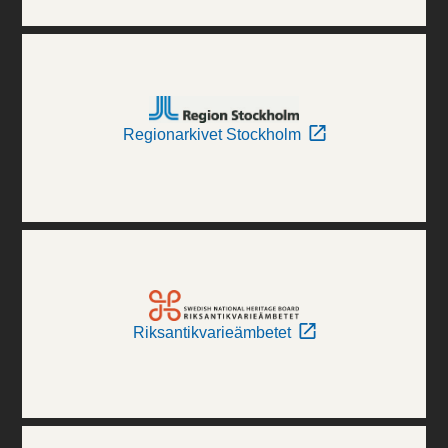
Regionarkivet Stockholm
Riksantikvarieämbetet