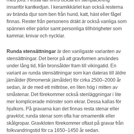
innanför kantkedjan. I keramikkärlet kan också resterna
av brända djur som ben från hund, katt, häst eller fågel
finnas. Rester från personens dräkt är också vanliga som
spännen eller pärlor samt personliga tillhörigheter som
kammar, knivar och nycklar.
Runda stensättningar
är den vanligaste varianten av
stensättningar. Det beror på att gravformen användes
under lång tid, från bronsålder fram till vikingatid. En
variant av runda stensättningar som kan dateras till äldre
järnålder (förromersk järnålder) för cirka 2500–2000 år
sedan, är de med ett mittröse, en liten hög i mitten av
småstenar. Det förekommer också stenläggningar i lite
mer komplicerade mönster som ekrar. Dessa kallas för
hjulkors. På gravarna kan det finnas resta stenar eller
gravklot
, runda stenar som ofta har ornamentik eller
skålgropar. Gravkloten förekommer oftast på gravar från
folkvandringstid för ca 1650–1450 år sedan.