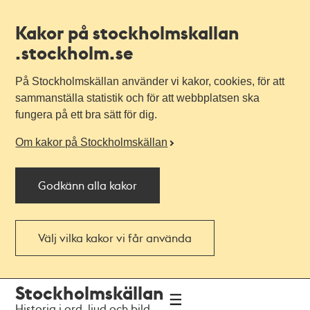
Kakor på stockholmskallan
.stockholm.se
På Stockholmskällan använder vi kakor, cookies, för att
sammanställa statistik och för att webbplatsen ska
fungera på ett bra sätt för dig.
Om kakor på Stockholmskällan
Godkänn alla kakor
Välj vilka kakor vi får använda
Till
Till
Stockholmskällan
navigationen
huvudinnehållet
Historia i ord, ljud och bild