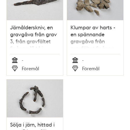
Järnålderskniv, en
Klumpar av harts -
gravgåva från grav
en spännande
3, från gravfältet
gravgåva från
Spånga 134:1 i
gravfältet Spånga
Akalla.
134:1 (grav 7) i
-
-
Akalla.
Tid
Tid
Föremål
Föremål
Typ
Typ
Sölja i järn, hittad i