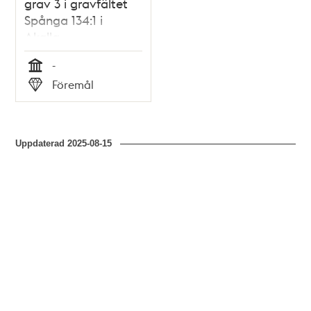
grav 3 i gravfältet
Spånga 134:1 i
Akalla.
-
Tid
Föremål
Typ
Uppdaterad
2025-08-15