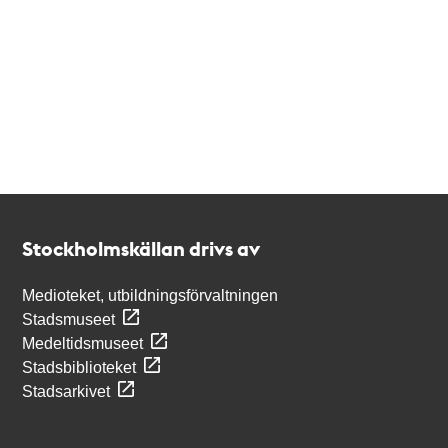
Kontakt
Stockholmskällan
Stockholmskällan drivs av
Medioteket, utbildningsförvaltningen
Stadsmuseet
Medeltidsmuseet
Stadsbiblioteket
Stadsarkivet