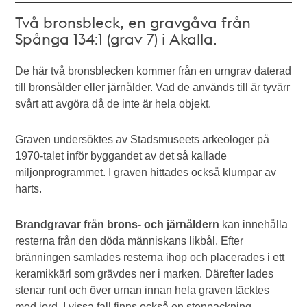
Två bronsbleck, en gravgåva från
Spånga 134:1 (grav 7) i Akalla.
De här två bronsblecken kommer från en urngrav daterad
till bronsålder eller järnålder. Vad de används till är tyvärr
svårt att avgöra då de inte är hela objekt.
Graven undersöktes av Stadsmuseets arkeologer på
1970-talet inför byggandet av det så kallade
miljonprogrammet. I graven hittades också klumpar av
harts.
Brandgravar från brons- och järnåldern
kan innehålla
resterna från den döda människans likbål. Efter
bränningen samlades resterna ihop och placerades i ett
keramikkärl som grävdes ner i marken. Därefter lades
stenar runt och över urnan innan hela graven täcktes
med jord. I vissa fall finns också en stenpackning