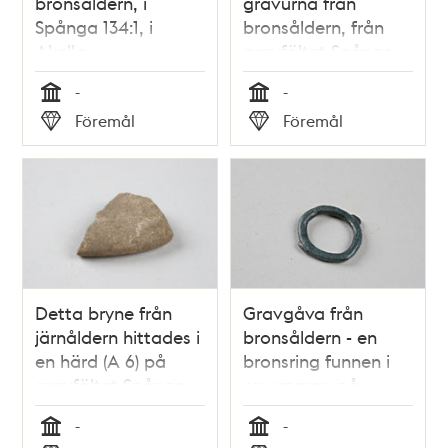
bronsåldern, i
gravurna från
Spånga 134:1, i
bronsåldern, från
Akalla.
gravfältet Spånga
134:1 i Akalla.
-
-
Tid
Tid
Föremål
Föremål
Typ
Typ
Detta bryne från
Gravgåva från
järnåldern hittades i
bronsåldern - en
en härd (A 6) på
bronsring funnen i
gravfältet Spånga
en urngrav på
134:1 i Akalla.
gravfältet Spånga
-
-
134:1 i Akalla.