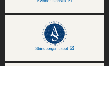
Kvinnohistoriska
Strindbergsmuseet
Thielska Galleriet