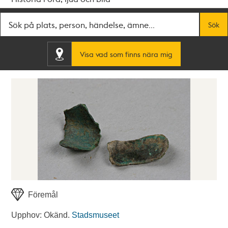
Fritextsök
Sök
Visa vad som finns nära mig
Föremål
Upphov: Okänd.
Stadsmuseet