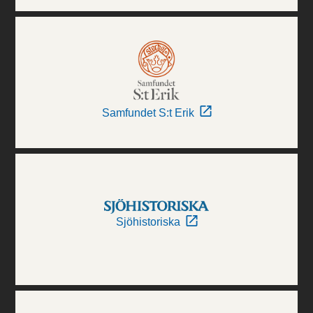
Samfundet S:t Erik
Sjöhistoriska