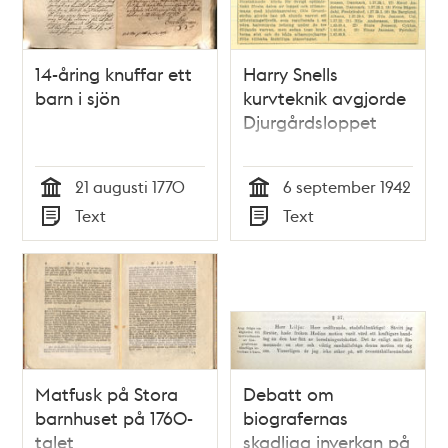
14-åring knuffar ett
Harry Snells
barn i sjön
kurvteknik avgjorde
Djurgårdsloppet
21 augusti 1770
6 september 1942
Tid
Tid
Text
Text
Typ
Typ
Matfusk på Stora
Debatt om
barnhuset på 1760-
biografernas
talet
skadliga inverkan på