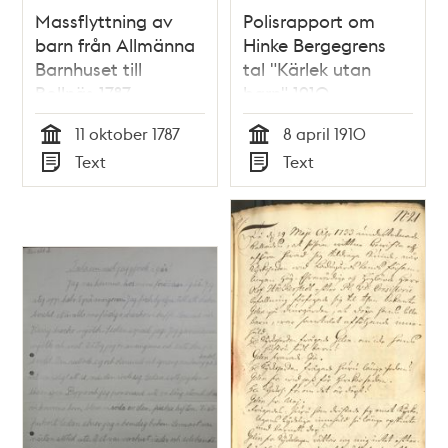
Massflyttning av
Polisrapport om
barn från Allmänna
Hinke Bergegrens
Barnhuset till
tal "Kärlek utan
Bollnäs 1787
barn" 1910
11 oktober 1787
8 april 1910
Tid
Tid
Text
Text
Typ
Typ