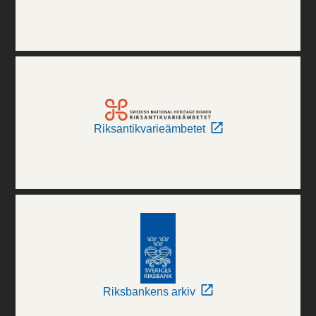
Riksantikvarieämbetet
Riksbankens arkiv