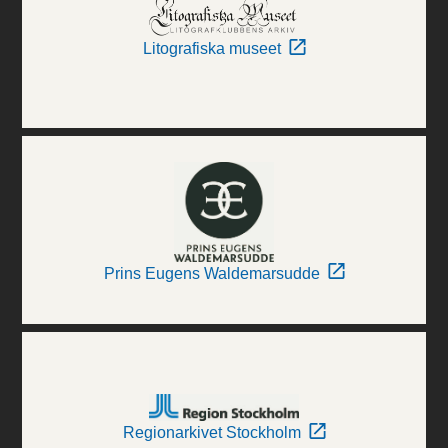
Litografiska museet
Prins Eugens Waldemarsudde
Regionarkivet Stockholm