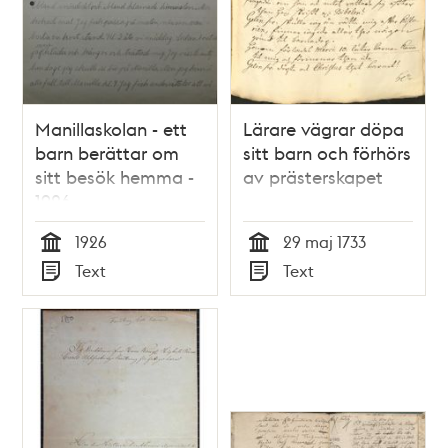
Manillaskolan - ett
Lärare vägrar döpa
barn berättar om
sitt barn och förhörs
sitt besök hemma -
av prästerskapet
1926
1926
29 maj 1733
Tid
Tid
Text
Text
Typ
Typ