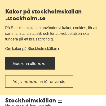
Kakor på stockholmskallan
.stockholm.se
På Stockholmskällan använder vi kakor, cookies, för att
sammanställa statistik och för att webbplatsen ska
fungera på ett bra sätt för dig.
Om kakor på Stockholmskällan
Godkänn alla kakor
Välj vilka kakor vi får använda
Till
Till
Stockholmskällan
navigationen
huvudinnehållet
Historia i ord, ljud och bild