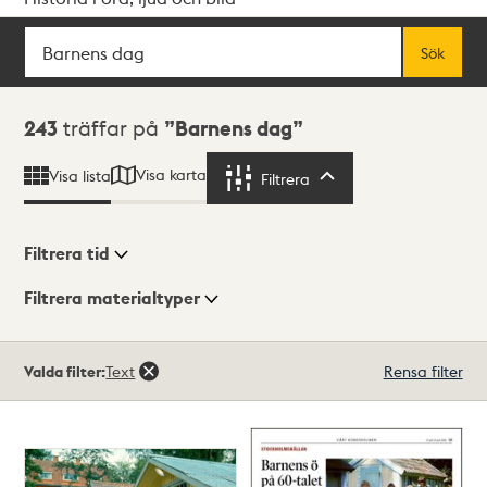
Sök
Fritextsök
Sök
Sökresultat
243
träffar på
Barnens dag
Visa karta
Visa lista
Filtrera
Filtrera
Filtrera tid
Filtrera materialtyper
Visningsläge
Totalt
Valda filter:
Text
Rensa filter
243
träffar
Lista
Karta