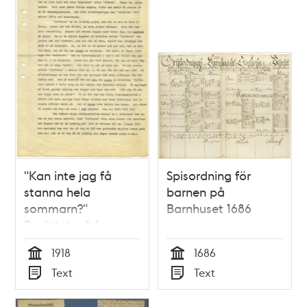
"Kan inte jag få
Spisordning för
stanna hela
barnen på
sommarn?"
Barnhuset 1686
Berättelse från
Barnens Ö, 1918
1918
1686
Tid
Tid
Text
Text
Typ
Typ