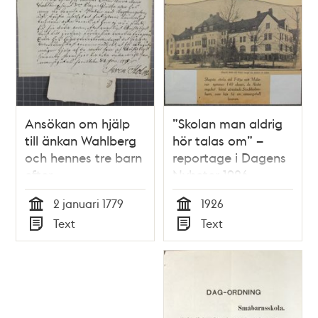
Ansökan om hjälp
”Skolan man aldrig
till änkan Wahlberg
hör talas om” –
och hennes tre barn
reportage i Dagens
efter
Nyheter 1926
Norrmalmstorgsolyckan
2 januari 1779
1926
1778
Tid
Tid
Text
Text
Typ
Typ