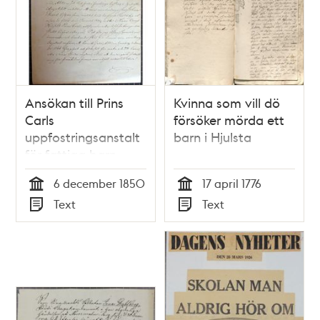
Ansökan till Prins
Kvinna som vill dö
Carls
försöker mörda ett
uppfostringsanstalt
barn i Hjulsta
för fattiga barn
1850
6 december 1850
17 april 1776
Tid
Tid
Text
Text
Typ
Typ