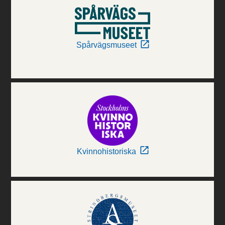
Spårvägsmuseet
Kvinnohistoriska