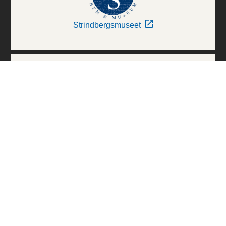
Strindbergsmuseet
Thielska Galleriet
Världskulturmuseerna