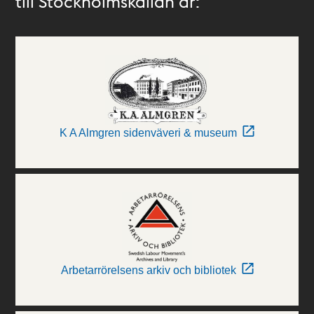
till Stockholmskällan är:
K A Almgren sidenväveri & museum
Arbetarrörelsens arkiv och bibliotek