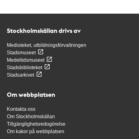
Kontakt
Stockholmskällan
Stockholmskällan drivs av
Medioteket, utbildningsförvaltningen
Stadsmuseet
Medeltidsmuseet
Stadsbiblioteket
Stadsarkivet
Om webbplatsen
Kontakta oss
Om Stockholmskällan
Tillgänglighetsredogörelse
Om kakor på webbplatsen