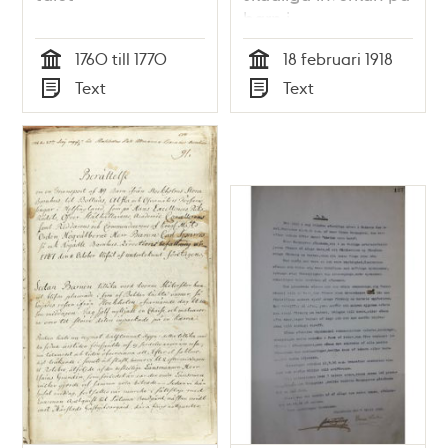
barn i
Stadsfullmäktige
1760 till 1770
18 februari 1918
Tid
Tid
Text
Text
Typ
Typ