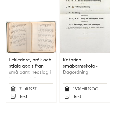
Lekledare, bråk och
Katarina
stjäla godis från
småbarnsskola -
små barn: nedslag i
Dagordning
Lena Sandells
dagboksanteckningar
7 juli 1937
1836 till 1900
från Parkleken i
Tid
Tid
Text
Text
Björns trädgård
Typ
Typ
sommaren 1937