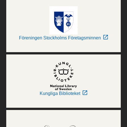
Föreningen Stockholms Företagsminnen
Kungliga Biblioteket