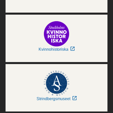
Kvinnohistoriska
Strindbergsmuseet