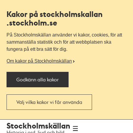
Kakor på stockholmskallan
.stockholm.se
På Stockholmskällan använder vi kakor, cookies, för att
sammanställa statistik och för att webbplatsen ska
fungera på ett bra sätt för dig.
Om kakor på Stockholmskällan
Godkänn alla kakor
Välj vilka kakor vi får använda
Till
Till
Stockholmskällan
navigationen
huvudinnehållet
Historia i ord, ljud och bild