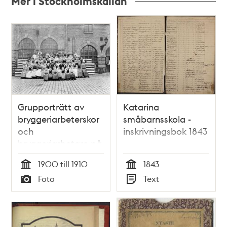
Mer i Stockholmskällan
Relaterade
poster
och
teman
Grupporträtt av
Katarina
bryggeriarbeterskor
småbarnsskola -
och
inskrivningsbok 1843
bryggeriarbetare på
Münchenbryggeriet
1900 till 1910
1843
gård.
Tid
Tid
Foto
Text
Typ
Typ