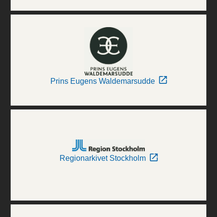
Prins Eugens Waldemarsudde
Regionarkivet Stockholm