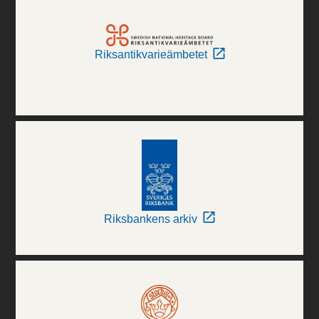
Riksantikvarieämbetet
Riksbankens arkiv