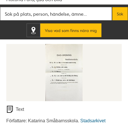
Fritextsök
Sök
Visa vad som finns nära mig
Text
Författare: Katarina Småbarnsskola.
Stadsarkivet