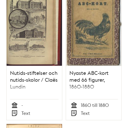
Nutids-stiftelser och
Nyaste ABC-kort
nutids-skolor / Claës
med 66 figurer,
Lundin
1860-1880
-
1860 till 1880
Tid
Tid
Text
Text
Typ
Typ