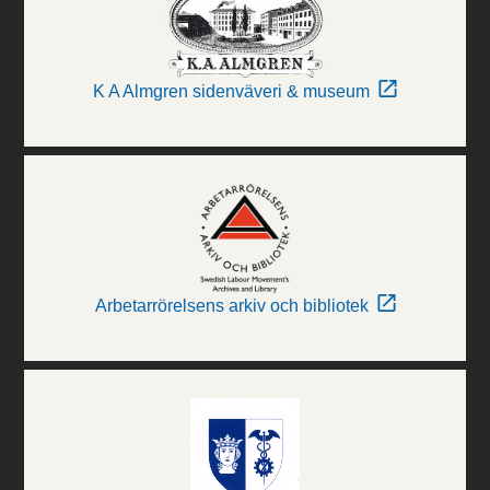
K A Almgren sidenväveri & museum
Arbetarrörelsens arkiv och bibliotek