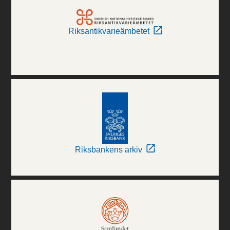
Riksantikvarieämbetet
Riksbankens arkiv