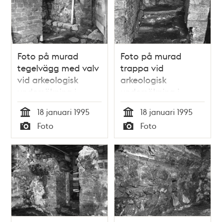
Foto på murad
Foto på murad
tegelvägg med valv
trappa vid
vid arkeologisk
arkeologisk
undersökning i
undersökning i
Storkyrkobrinken
Storkyrkobrinken
18 januari 1995
18 januari 1995
Tid
Tid
Foto
Foto
Typ
Typ