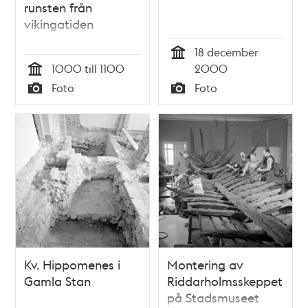
runsten från
vikingatiden
18 december
Tid
1000 till 1100
2000
Tid
Foto
Foto
Typ
Typ
Kv. Hippomenes i
Montering av
Gamla Stan
Riddarholmsskeppet
på Stadsmuseet