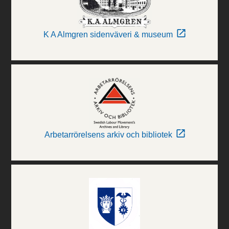
K A Almgren sidenväveri & museum
Arbetarrörelsens arkiv och bibliotek