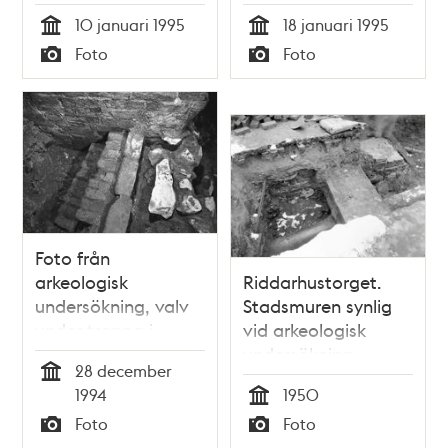
Storkyrkobrinken
undersökning i
10 januari 1995
18 januari 1995
Storkyrkobrinken
Tid
Tid
Foto
Foto
Typ
Typ
Foto från
arkeologisk
Riddarhustorget.
undersökning, valv
Stadsmuren synlig
under trappa i
vid arkeologisk
Storkyrkobrinken
undersökning
28 december
Tid
1994
1950
Tid
Foto
Foto
Typ
Typ