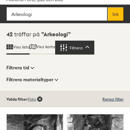
Sök
Fritextsök
Sök
Sökresultat
42
träffar på
Arkeologi
Visa karta
Visa lista
Filtrera
Filtrera
Filtrera tid
Filtrera materialtyper
Visningsläge
Totalt
Valda filter:
Foto
Rensa filter
42
träffar
Lista
Karta