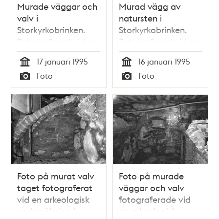
Murade väggar och
Murad vägg av
valv i
natursten i
Storkyrkobrinken.
Storkyrkobrinken.
Fotograferad vid en
Fotograferad vid en
arkeologisk
arkeologisk
17 januari 1995
16 januari 1995
undersökning.
undersökning.
Tid
Tid
Foto
Foto
Typ
Typ
Foto på murat valv
Foto på murade
taget fotograferat
väggar och valv
vid en arkeologisk
fotograferade vid
undersökning i
en arkeologisk