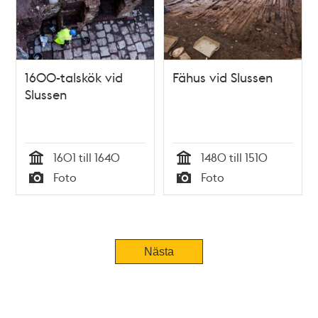
1600-talskök vid
Fähus vid Slussen
Slussen
1601 till 1640
1480 till 1510
Tid
Tid
Foto
Foto
Typ
Typ
Nästa