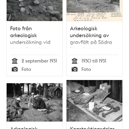
Foto från
Arkeologisk
arkeologisk
undersökning av
undersökning vid
gravfält på Södra
Norra Djurgården.
Djurgården
2 september 1931
1930 till 1931
Tid
Tid
Foto
Foto
Typ
Typ
Arkeologisk
Konstruktionsdelar