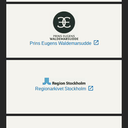
Prins Eugens Waldemarsudde
Regionarkivet Stockholm