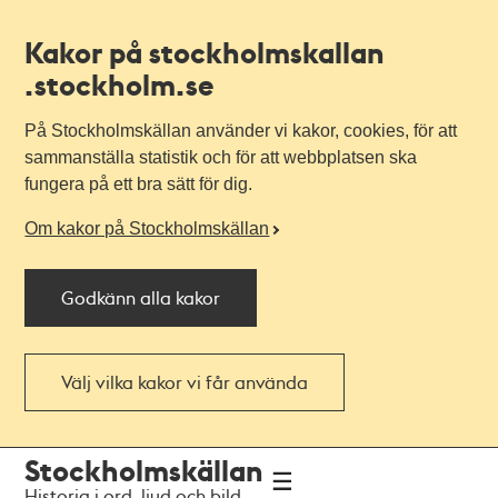
Kakor på stockholmskallan
.stockholm.se
På Stockholmskällan använder vi kakor, cookies, för att
sammanställa statistik och för att webbplatsen ska
fungera på ett bra sätt för dig.
Om kakor på Stockholmskällan
Godkänn alla kakor
Välj vilka kakor vi får använda
Till
Till
Stockholmskällan
navigationen
huvudinnehållet
Historia i ord, ljud och bild