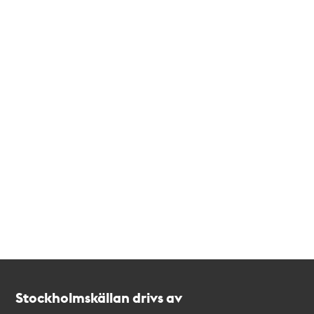
Kontakt
Stockholmskällan
Stockholmskällan drivs av