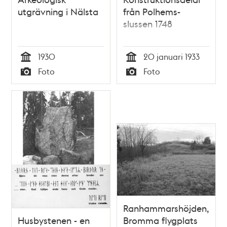
utgrävning i Nälsta
från Polhems-
slussen 1748
1930
20 januari 1933
Tid
Tid
Foto
Foto
Typ
Typ
Ranhammarshöjden,
Husbystenen - en
Bromma flygplats