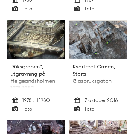
Hamngatan
Tid
Tid
Foto
Foto
mittemot
Typ
Typ
Kungsträdgården
"Riksgropen",
Kvarteret Ormen,
utgrävning på
Stora
Helgeandsholmen
Glasbruksgatan
1978-1980
1978 till 1980
7 oktober 2016
Tid
Tid
Foto
Foto
Typ
Typ