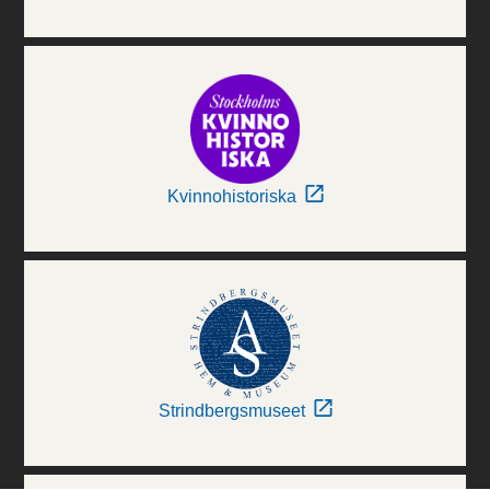
Kvinnohistoriska
Strindbergsmuseet