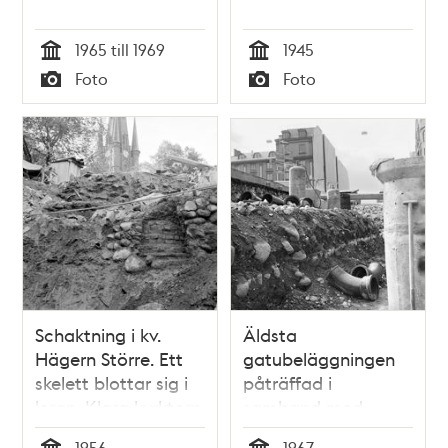
1965 till 1969
1945
Tid
Tid
Foto
Foto
Typ
Typ
Schaktning i kv.
Äldsta
Hägern Större. Ett
gatubeläggningen
skelett blottar sig i
påträffad i
leran. Klara kyrktorn
samband med
i fonden.
vattenledningsarbete.
1956
1967