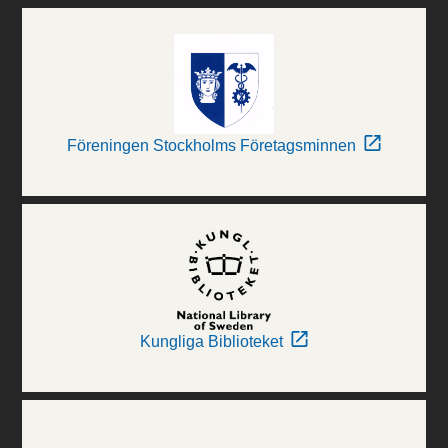
Föreningen Stockholms Företagsminnen
Kungliga Biblioteket