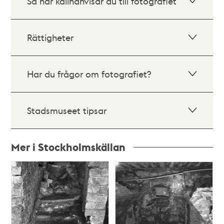
Så här källhänvisar du till fotografiet
Rättigheter
Har du frågor om fotografiet?
Stadsmuseet tipsar
Mer i Stockholmskällan
Relaterade
poster
och
teman