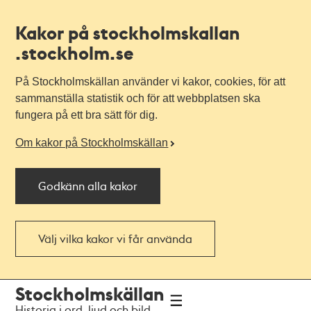
Kakor på stockholmskallan
.stockholm.se
På Stockholmskällan använder vi kakor, cookies, för att
sammanställa statistik och för att webbplatsen ska
fungera på ett bra sätt för dig.
Om kakor på Stockholmskällan
Godkänn alla kakor
Välj vilka kakor vi får använda
Till
Till
Stockholmskällan
navigationen
huvudinnehållet
Historia i ord, ljud och bild