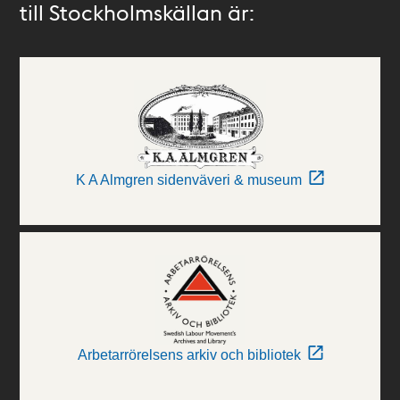
till Stockholmskällan är:
K A Almgren sidenväveri & museum
Arbetarrörelsens arkiv och bibliotek