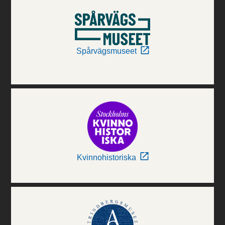
Spårvägsmuseet
Kvinnohistoriska