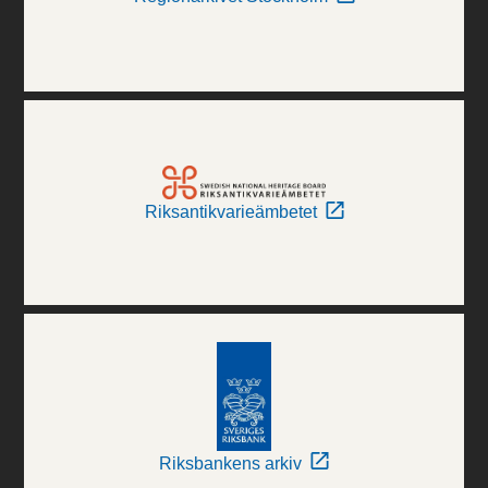
Riksantikvarieämbetet
Riksbankens arkiv