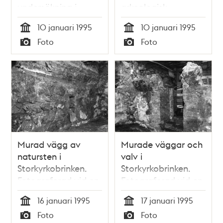
undersökning i
arkeologisk
Storkyrkobrinken
undersökning.
10 januari 1995
10 januari 1995
Tid
Tid
Foto
Foto
Typ
Typ
Murad vägg av
Murade väggar och
natursten i
valv i
Storkyrkobrinken.
Storkyrkobrinken.
Fotograferad vid en
Fotograferad vid en
arkeologisk
arkeologisk
16 januari 1995
17 januari 1995
undersökning.
undersökning.
Tid
Tid
Foto
Foto