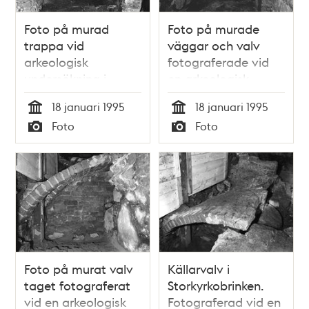
Foto på murad
Foto på murade
trappa vid
väggar och valv
arkeologisk
fotograferade vid
undersökning i
en arkeologisk
Storkyrkobrinken
undersökning i
18 januari 1995
18 januari 1995
Storkyrkobrinken
Tid
Tid
Foto
Foto
Typ
Typ
Foto på murat valv
Källarvalv i
taget fotograferat
Storkyrkobrinken.
vid en arkeologisk
Fotograferad vid en