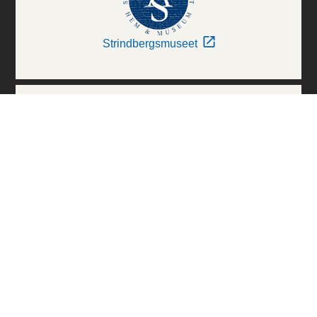
Strindbergsmuseet
Thielska Galleriet
Världskulturmuseerna