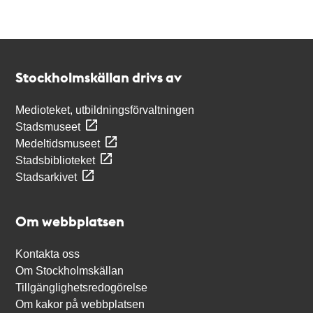
Kontakt
Stockholmskällan
Stockholmskällan drivs av
Medioteket, utbildningsförvaltningen
Stadsmuseet
Medeltidsmuseet
Stadsbiblioteket
Stadsarkivet
Om webbplatsen
Kontakta oss
Om Stockholmskällan
Tillgänglighetsredogörelse
Om kakor på webbplatsen