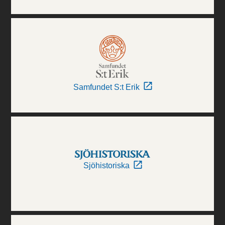
Samfundet S:t Erik
Sjöhistoriska