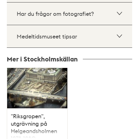
Har du frågor om fotografiet?
Medeltidsmuseet tipsar
Mer i Stockholmskällan
Relaterade
poster
och
teman
"Riksgropen",
utgrävning på
Helgeandsholmen
1978-1980