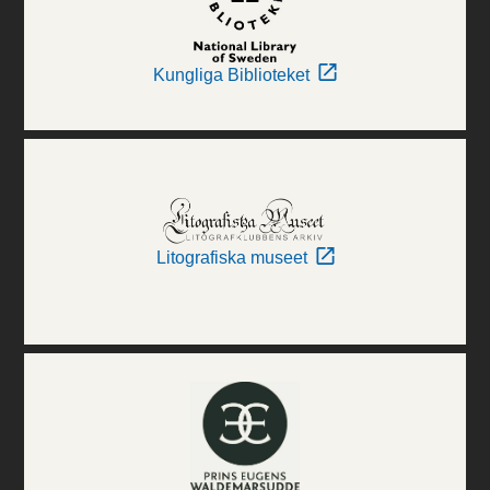
Kungliga Biblioteket
Litografiska museet