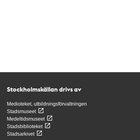
Kontakt
Stockholmskällan
Stockholmskällan drivs av
Medioteket, utbildningsförvaltningen
Stadsmuseet
Medeltidsmuseet
Stadsbiblioteket
Stadsarkivet