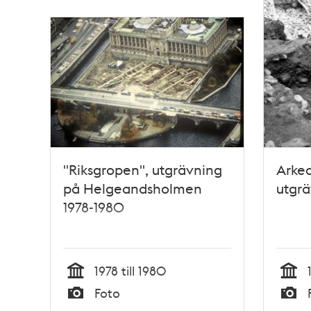
"Riksgropen", utgrävning
Arkeo
på Helgeandsholmen
utgr
1978-1980
1978 till 1980
Tid
Tid
Foto
Typ
Typ