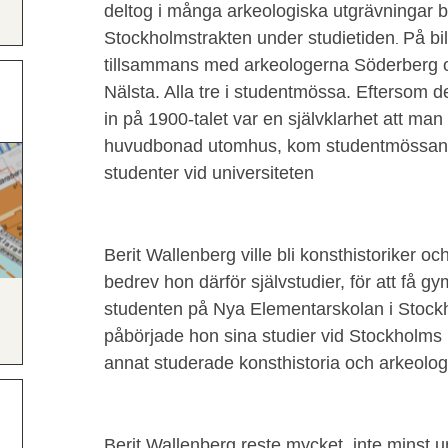
deltog i många arkeologiska utgrävningar b
Stockholmstrakten under studietiden
På bi
.
tillsammans med arkeologerna Söderberg oc
Nälsta. Alla tre i studentmössa. Eftersom d
in på 1900-talet var en självklarhet att m
huvudbonad utomhus, kom studentmössan 
studenter vid universiteten
Berit Wallenberg ville bli konsthistoriker o
bedrev hon därför självstudier, för att få 
studenten på Nya Elementarskolan i Stoc
påbörjade hon sina studier vid Stockholms
annat studerade konsthistoria och arkeolog
Berit Wallenberg reste mycket, inte minst 