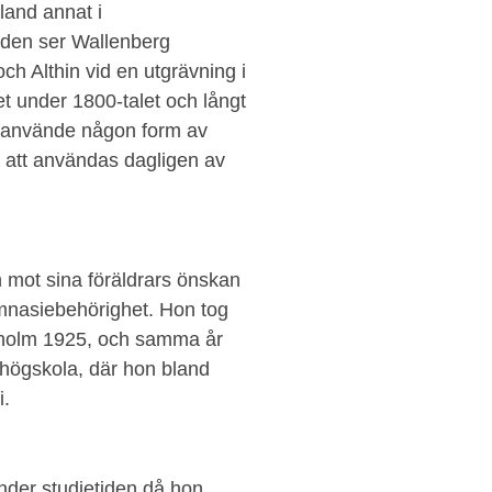
land annat i
lden ser Wallenberg
h Althin vid en utgrävning i
et under 1800-talet och långt
an använde någon form av
att användas dagligen av
ch mot sina föräldrars önskan
gymnasiebehörighet. Hon tog
kholm 1925, och samma år
 högskola, där hon bland
i.
under studietiden då hon