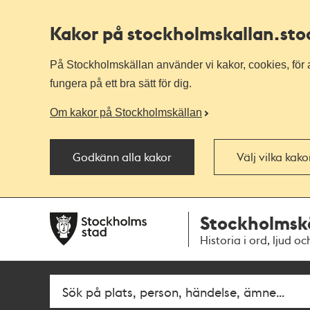
Kakor på stockholmskallan
.st
På Stockholmskällan använder vi kakor, cookies, för a
fungera på ett bra sätt för dig.
Om kakor på Stockholmskällan
Godkänn alla kakor
Välj vilka kak
Till
Till
Stockholmsk
navigationen
huvudinnehållet
Historia i ord, ljud oc
Fritextsök