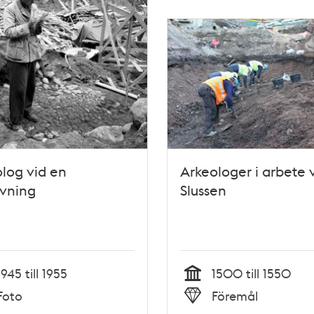
log vid en
Arkeologer i arbete 
ävning
Slussen
1945 till 1955
1500 till 1550
Tid
Foto
Föremål
Typ