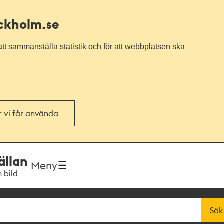
ockholm.se
tt sammanställa statistik och för att webbplatsen ska
or vi får använda
ällan
Meny
h bild
Sök