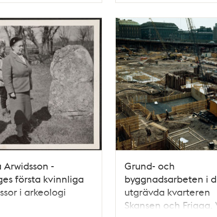
 Arwidsson -
Grund- och
ges första kvinnliga
byggnadsarbeten i 
ssor i arkeologi
utgrävda kvarteren
Skansen och Frigga. 