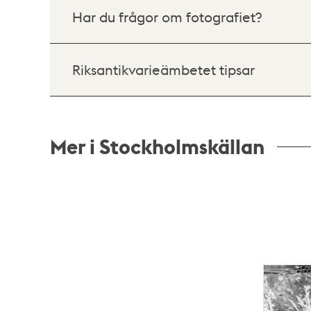
Har du frågor om fotografiet?
Riksantikvarieämbetet tipsar
Mer i Stockholmskällan
Relaterade
poster
och
teman