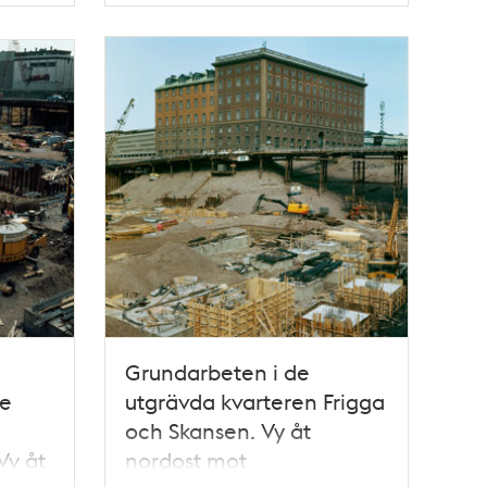
Grundarbeten i de
de
utgrävda kvarteren Frigga
och Skansen. Vy åt
Vy åt
nordost mot