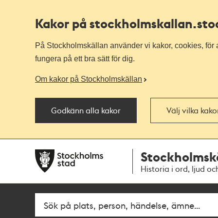
Kakor på stockholmskallan
.st
På Stockholmskällan använder vi kakor, cookies, för a
fungera på ett bra sätt för dig.
Om kakor på Stockholmskällan
Godkänn alla kakor
Välj vilka kak
Till
Till
Stockholmsk
navigationen
huvudinnehållet
Historia i ord, ljud oc
Fritextsök