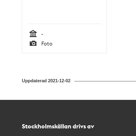
-
Tid
Foto
Typ
Uppdaterad
2021-12-02
Kontakt
Stockholmskällan
Stockholmskällan drivs av