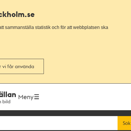
ockholm.se
tt sammanställa statistik och för att webbplatsen ska
or vi får använda
ällan
Meny
h bild
Sök