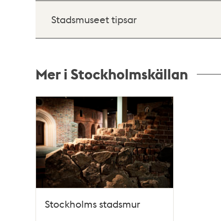
Stadsmuseet tipsar
Mer i Stockholmskällan
Relaterade
poster
och
teman
Stockholms stadsmur