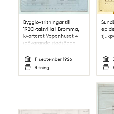
Bygglovsritningar till
Sund
1920-talsvilla i Bromma,
epide
kvarteret Vapenhuset 4
sjukp
(dåvarande stadsägan
Beckomberga 7)
11 september 1926
Tid
Tid
Ritning
Typ
Typ