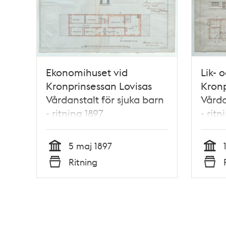
Ekonomihuset vid
Lik- 
Kronprinsessan Lovisas
Kronp
Vårdanstalt för sjuka barn
Vårda
- ritning 1897
- ritn
5 maj 1897
Tid
Tid
Ritning
Typ
Typ