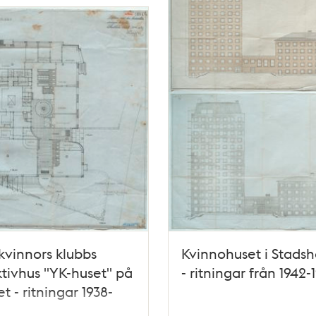
kvinnors klubbs
Kvinnohuset i Stads
ktivhus "YK-huset" på
- ritningar från 1942-
t - ritningar 1938-