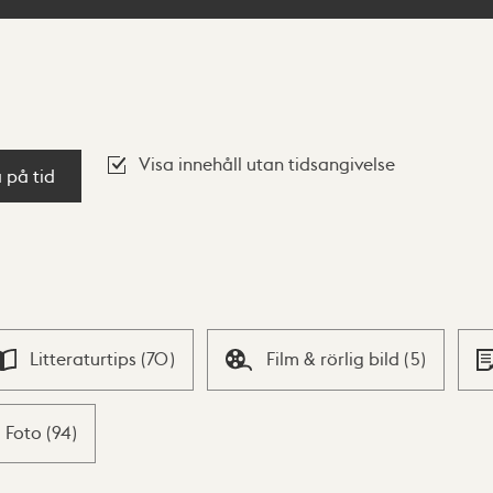
Visa innehåll utan tidsangivelse
a på tid
Litteraturtips
(
70
)
Film & rörlig bild
(
5
)
Foto
(
94
)