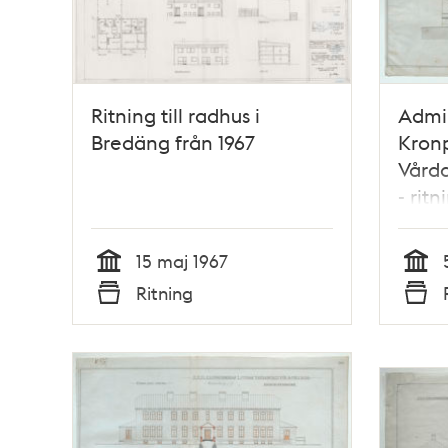
Ritning till radhus i
Admin
Bredäng från 1967
Kronp
Vårda
- ritn
15 maj 1967
Tid
Tid
Ritning
Typ
Typ