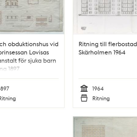
och obduktionshus vid
Ritning till flerbostad
rinsessan Lovisas
Skärholmen 1964
nstalt för sjuka barn
ing 1897
1897
1964
Tid
Ritning
Ritning
Typ