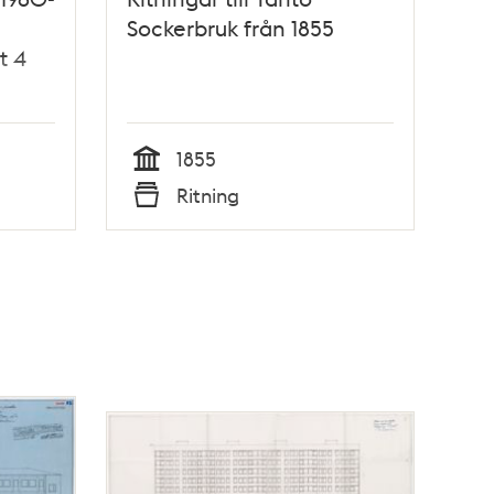
Sockerbruk från 1855
t 4
1855
Tid
Ritning
Typ