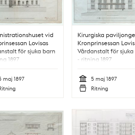
istrationshuset vid
Kirurgiska paviljonge
rinsessan Lovisas
Kronprinsessan Lovis
nstalt för sjuka barn
Vårdanstalt för sjuka
ing 1897
- ritning 1897
5 maj 1897
5 maj 1897
Tid
Ritning
Ritning
Typ