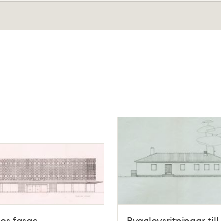
os fasad
Bygglovsritningar till