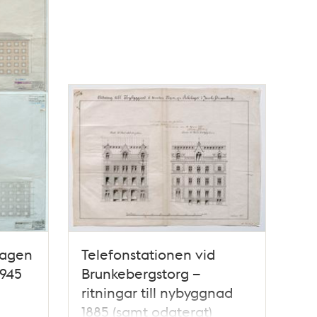
hagen
Telefonstationen vid
1945
Brunkebergstorg –
ritningar till nybyggnad
1885 (samt odaterat)