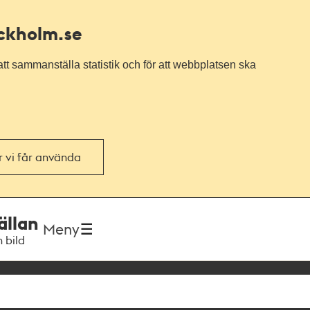
ockholm.se
tt sammanställa statistik och för att webbplatsen ska
or vi får använda
ällan
Meny
h bild