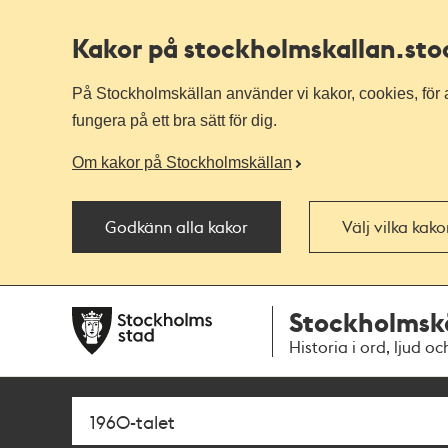
Kakor på stockholmskallan
.st
På Stockholmskällan använder vi kakor, cookies, för a
fungera på ett bra sätt för dig.
Om kakor på Stockholmskällan
Godkänn alla kakor
Välj vilka kak
Till
Till
Stockholmsk
navigationen
huvudinnehållet
Historia i ord, ljud oc
Sök
Fritextsök