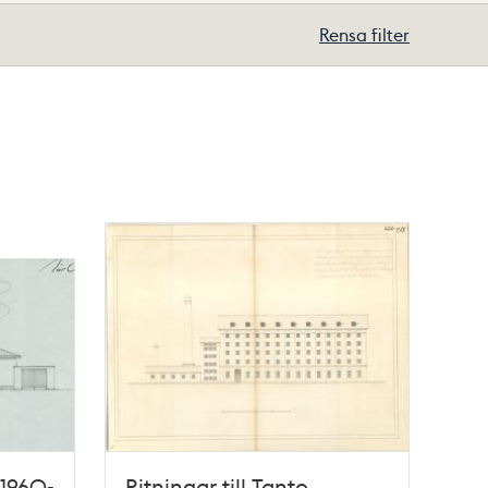
Rensa filter
 1960-
Ritningar till Tanto