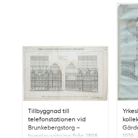
Tillbyggnad till
Yrkes
telefonstationen vid
kolle
Brunkebergstorg –
Gärde
bygglovsritning från 1898
1939