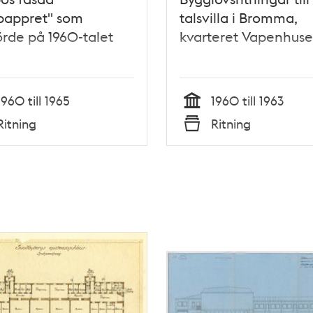
pappret" som
talsvilla i Bromma,
rde på 1960-talet
kvarteret Vapenhuse
1960 till 1965
1960 till 1963
Tid
Ritning
Ritning
Typ