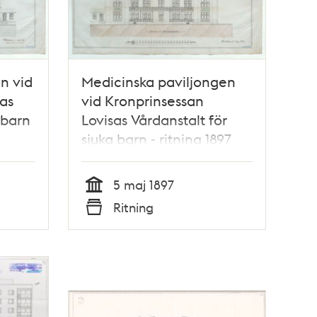
n vid
Medicinska paviljongen
as
vid Kronprinsessan
 barn
Lovisas Vårdanstalt för
sjuka barn - ritning 1897
5 maj 1897
Tid
Ritning
Typ