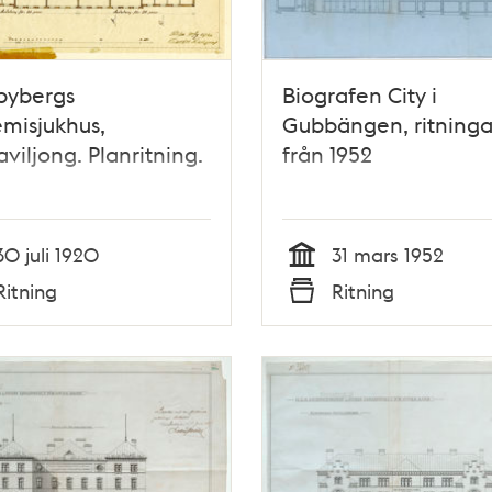
bybergs
Biografen City i
misjukhus,
Gubbängen, ritninga
aviljong. Planritning.
från 1952
30 juli 1920
31 mars 1952
Tid
Ritning
Ritning
Typ