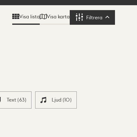
Visa karta
Visa lista
Filtrera
Filtrera
Text
(
63
)
Ljud
(
10
)