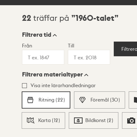
22
1960-talet
träffar på
Sökresultat
Filtrera tid
Från
Till
Visningsläge
Filtrer
Filtrera materialtyper
Lista
Karta
Visa inte lärarhandledningar
Ritning
(
22
)
Föremål
(
30
)
Karta
(
12
)
Bildkonst
(
2
)