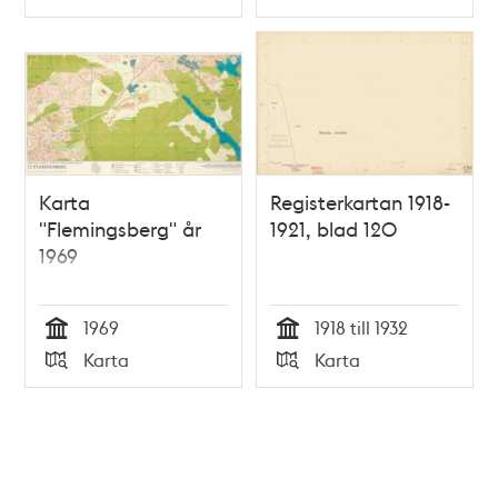
Typ
Typ
Karta
Registerkartan 1918-
"Flemingsberg" år
1921, blad 120
1969
1969
1918 till 1932
Tid
Tid
Karta
Karta
Typ
Typ