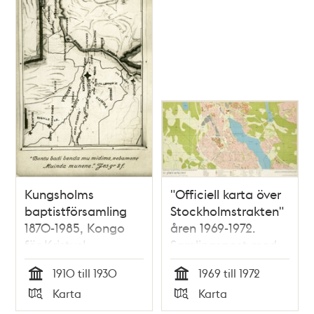
Kungsholms
"Officiell karta över
baptistförsamling
Stockholmstrakten"
1870-1985, Kongo
åren 1969-1972.
för Kristus!
Samlingspost med
25 kartblad
1910 till 1930
1969 till 1972
Tid
Tid
Karta
Karta
Typ
Typ