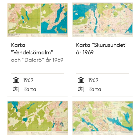
Karta
Karta "Skurusundet"
"Vendelsömalm"
år 1969
och "Dalarö" år 1969
1969
1969
Tid
Tid
Karta
Karta
Typ
Typ