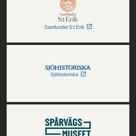
Samfundet S:t Erik
Sjöhistoriska