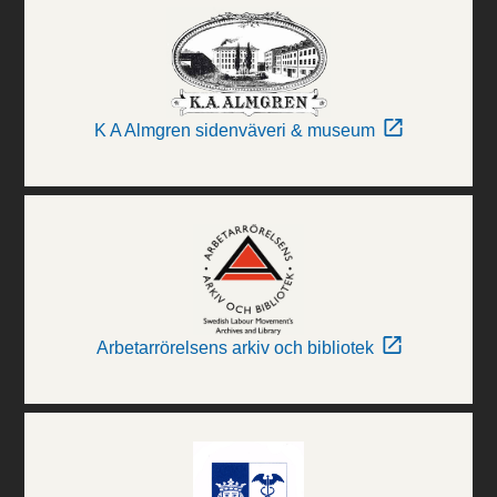
K A Almgren sidenväveri & museum
Arbetarrörelsens arkiv och bibliotek