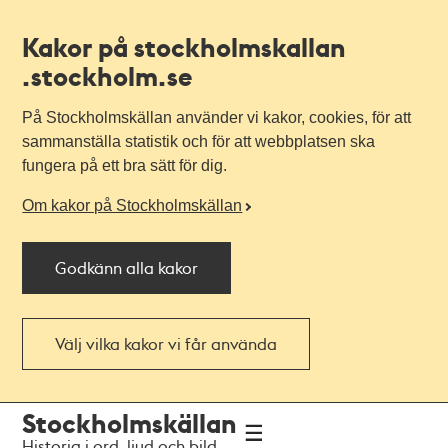
Kakor på stockholmskallan
.stockholm.se
På Stockholmskällan använder vi kakor, cookies, för att
sammanställa statistik och för att webbplatsen ska
fungera på ett bra sätt för dig.
Om kakor på Stockholmskällan
Godkänn alla kakor
Välj vilka kakor vi får använda
Till
Till
Stockholmskällan
navigationen
huvudinnehållet
Historia i ord, ljud och bild