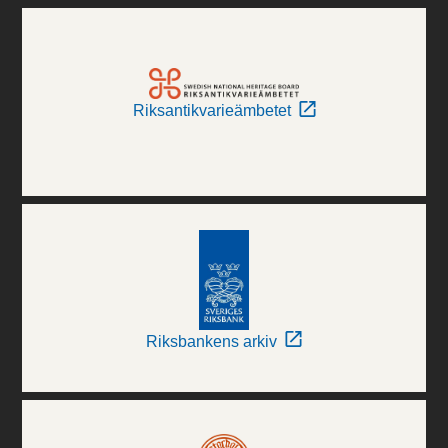
Riksantikvarieämbetet
Riksbankens arkiv