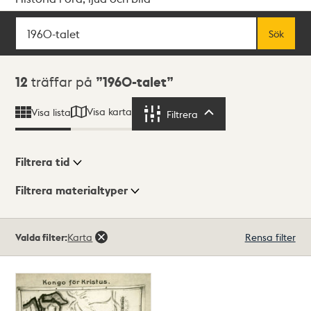
Sök
Fritextsök
Sök
Sökresultat
12
träffar på
1960-talet
Visa karta
Visa lista
Filtrera
Filtrera
Filtrera tid
Filtrera materialtyper
Visningsläge
Totalt
Valda filter:
Karta
Rensa filter
12
träffar
Lista
Karta