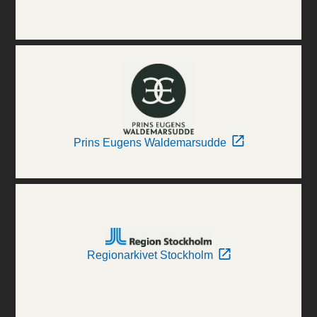
Prins Eugens Waldemarsudde
Regionarkivet Stockholm