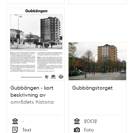
Typ
Typ
Gubbängen - kort
Gubbängstorget
beskrivning av
områdets historia
-
2002
Tid
Tid
Text
Foto