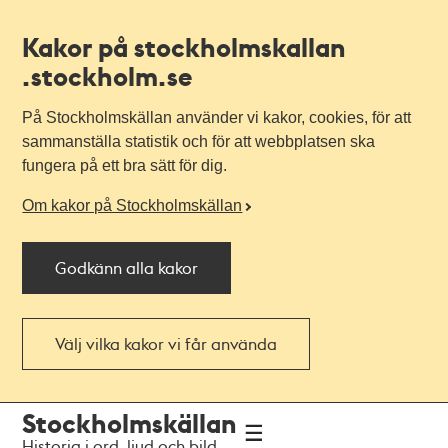
Kakor på stockholmskallan
.stockholm.se
På Stockholmskällan använder vi kakor, cookies, för att
sammanställa statistik och för att webbplatsen ska
fungera på ett bra sätt för dig.
Om kakor på Stockholmskällan
Godkänn alla kakor
Välj vilka kakor vi får använda
Till
Till
Stockholmskällan
navigationen
huvudinnehållet
Historia i ord, ljud och bild