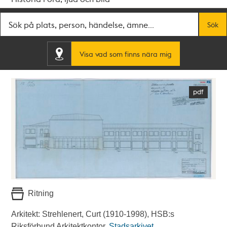
Fritextsök
Sök
Visa vad som finns nära mig
Ritning
Arkitekt: Strehlenert, Curt (1910-1998), HSB:s
Riksförbund Arkitektkontor.
Stadsarkivet