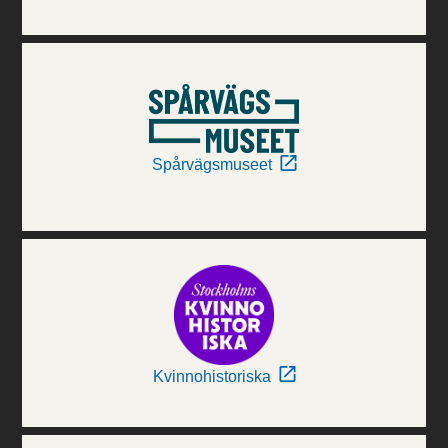
Spårvägsmuseet
Kvinnohistoriska