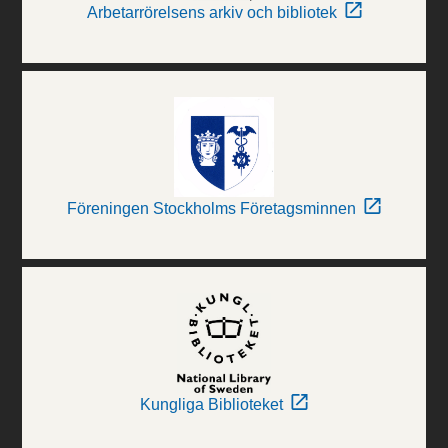
Arbetarrörelsens arkiv och bibliotek
Föreningen Stockholms Företagsminnen
Kungliga Biblioteket