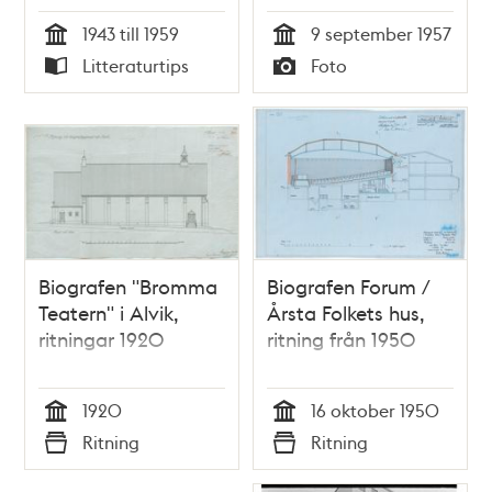
konsert
1943 till 1959
9 september 1957
Tid
Tid
Litteraturtips
Foto
Typ
Typ
Biografen "Bromma
Biografen Forum /
Teatern" i Alvik,
Årsta Folkets hus,
ritningar 1920
ritning från 1950
1920
16 oktober 1950
Tid
Tid
Ritning
Ritning
Typ
Typ