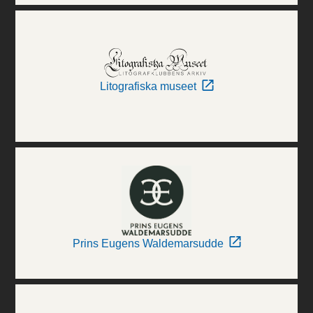
Litografiska museet
Prins Eugens Waldemarsudde