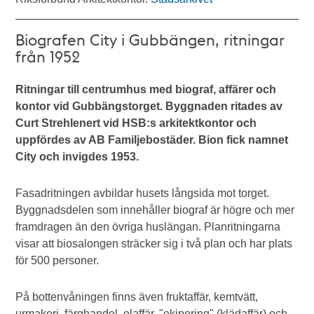
Biografen City i Gubbängen, ritningar
från 1952
Ritningar till centrumhus med biograf, affärer och
kontor vid Gubbängstorget. Byggnaden ritades av
Curt Strehlenert vid HSB:s arkitektkontor och
uppfördes av AB Familjebostäder. Bion fick namnet
City och invigdes 1953.
Fasadritningen avbildar husets långsida mot torget.
Byggnadsdelen som innehåller biograf är högre och mer
framdragen än den övriga huslängan. Planritningarna
visar att biosalongen sträcker sig i två plan och har plats
för 500 personer.
På bottenvåningen finns även fruktaffär, kemtvätt,
urmakeri, färghandel, elaffär, "ekipering" (klädaffär) och