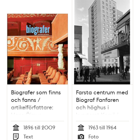
Biografer som finns
Farsta centrum med
och fanns /
Biograf Fanfaren
artikelförfattare:
och höghus i
Hans Öjmyr
kvarteret Korsö i
bakgrunden.
1896 till 2009
1963 till 1964
Tid
Tid
Text
Foto