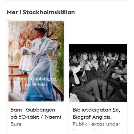
Mer i Stockholmskällan
Relaterade
poster
och
teman
Barn i Gubbängen
Biblioteksgatan 26,
på 50-talet / Naemi
Biograf Anglais.
Bure
Publik i extas under
Tommy Steeles