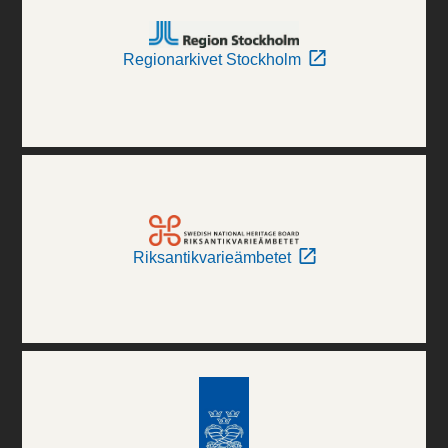
Regionarkivet Stockholm
Riksantikvarieämbetet