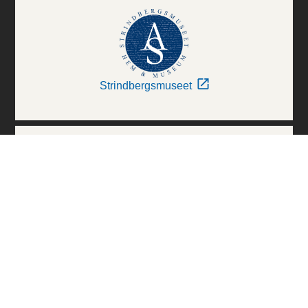
Strindbergsmuseet
Thielska Galleriet