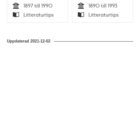
Jörgensen
från 90-tal till 90-
1897 till 1990
1890 till 1993
tal / Kurt Berglund
Tid
Tid
Litteraturtips
Litteraturtips
Typ
Typ
Uppdaterad
2021-12-02