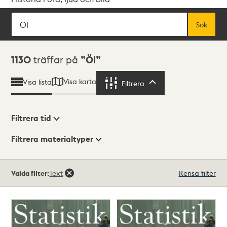
Sök
Fritextsök
Sök
Sökresultat
1130
träffar på
Öl
Visa karta
Visa lista
Filtrera
Filtrera
Filtrera tid
Filtrera materialtyper
Visningsläge
Totalt
Valda filter:
Text
Rensa filter
1130
träffar
Lista
Karta