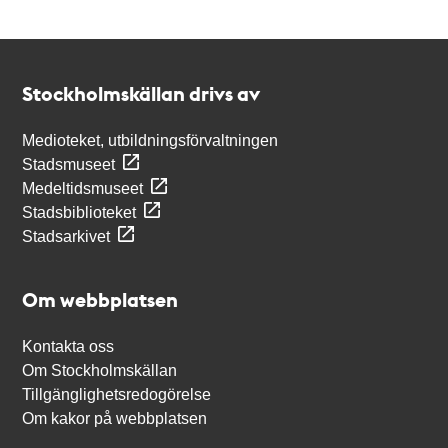
Kontakt
Stockholmskällan
Stockholmskällan drivs av
Medioteket, utbildningsförvaltningen
Stadsmuseet
Medeltidsmuseet
Stadsbiblioteket
Stadsarkivet
Om webbplatsen
Kontakta oss
Om Stockholmskällan
Tillgänglighetsredogörelse
Om kakor på webbplatsen