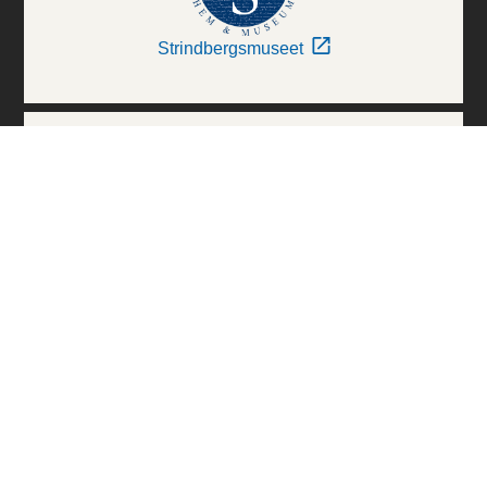
Strindbergsmuseet
Thielska Galleriet
Världskulturmuseerna