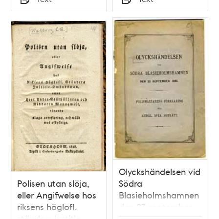
Typ
Typ
(foto)
Olyckshändelsen vid
Polisen utan slöja,
Södra
eller Angifwelse hos
Blasieholmshamnen
riksens höglofl.
den 23 september
ständers justitie-
1885 :