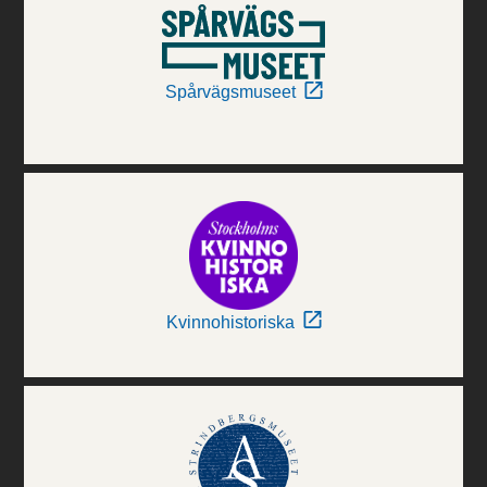
Spårvägsmuseet
Kvinnohistoriska