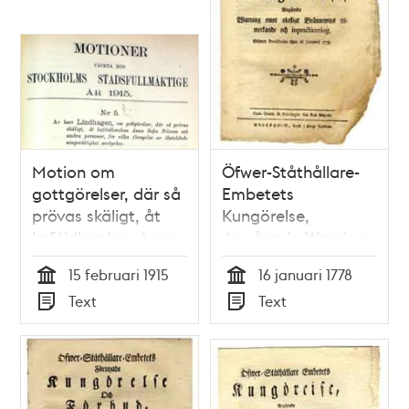
Motion om
Öfwer-Ståthållare-
gottgörelser, där så
Embetets
prövas skäligt, åt
Kungörelse,
kaféidkerskan Anna
Angående Warning
Sofia Nilsson och
emot olofligt
15 februari 1915
16 januari 1778
andra personer, för
Brännewins
Tid
Tid
Text
Text
vilka förnyelse av
tilwerkande och
Typ
Typ
ölutskänkningsrättighet
inpracticering.
avstyrkes -
Gifwen Stockholm
Stadsfullmäktige
then 16 januarii 1778.
1915