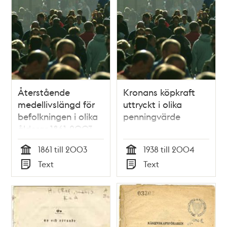
Återstående
Kronans köpkraft
medellivslängd för
uttryckt i olika
befolkningen i olika
penningvärde
ålderar 1861-2003
1861 till 2003
1938 till 2004
Tid
Tid
Text
Text
Typ
Typ