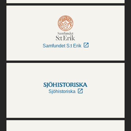
Samfundet S:t Erik
Sjöhistoriska