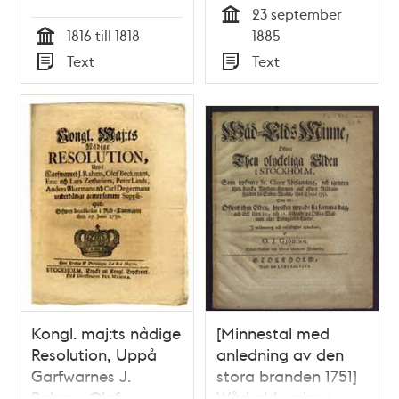
23 september
ombudsman, emot
polismästarens
Tid
1816 till 1818
1885
herr under-
[Semmy Rubenson]
Tid
Text
Text
ståthållaren och
förklaring till Kungl.
Typ
Typ
riddaren Wannqwist,
Svea Hofrätt
rörande olaga
arrestering, och
wåld mot oskyldige.
Kongl. maj:ts nådige
[Minnestal med
Resolution, Uppå
anledning av den
Garfwarnes J.
stora branden 1751]
Rahms, Olof
Wåd-elds minne,