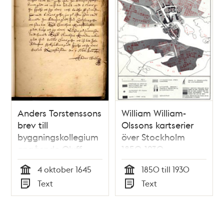
Hamnarne samt
Författningarne
Eldning om bord....
angående oloflig
Brännewins
tilwerkning. Gifwen
Anders Torstenssons
William William-
brev till
Olssons kartserier
byggningskollegium
över Stockholm
angående Oluff
1850-1930
Jönsons gård på
4 oktober 1645
1850 till 1930
Norrmalm
Tid
Tid
Text
Text
Typ
Typ