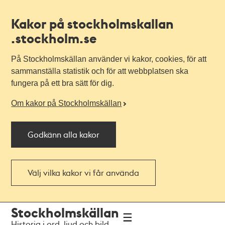
Kakor på stockholmskallan
.stockholm.se
På Stockholmskällan använder vi kakor, cookies, för att
sammanställa statistik och för att webbplatsen ska
fungera på ett bra sätt för dig.
Om kakor på Stockholmskällan
Godkänn alla kakor
Välj vilka kakor vi får använda
Till
Till
Stockholmskällan
navigationen
huvudinnehållet
Historia i ord, ljud och bild