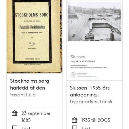
kort lefnadsteckning
öfver denne
olycklige sjelfspilling.
(Med Porträtt).
Stockholms sorg
härledd af den
Slussen : 1935-års
fasansfulla
anläggning :
olyckshändelsen
byggnadshistorisk
den 23 sept.1885 : af
inventering / Maria
23 september
K.L.
Lorentzi och Per
Tid
1885
1935 till 2005
Olgarsson (text) ;
Tid
Text
Text
Göran Fredriksson