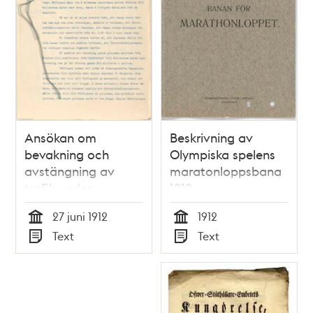
Ansökan om
Beskrivning av
bevakning och
Olympiska spelens
avstängning av
maratonloppsbana
trafik under
1912
Olympiska spelens
27 juni 1912
1912
maratonlopp 1912
Tid
Tid
Text
Text
Typ
Typ