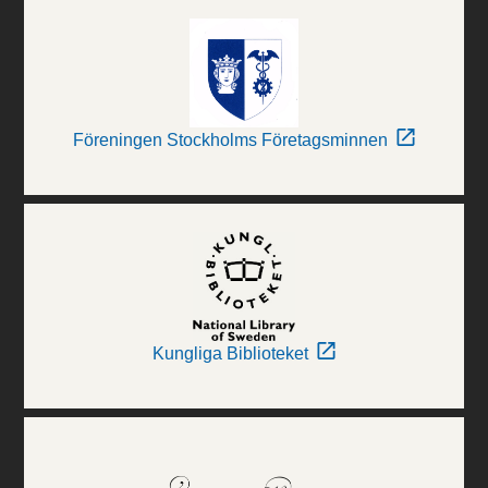
Föreningen Stockholms Företagsminnen
Kungliga Biblioteket