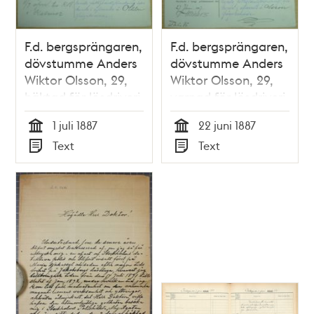
F.d. bergsprängaren,
F.d. bergsprängaren,
dövstumme Anders
dövstumme Anders
Wiktor Olsson, 29,
Wiktor Olsson, 29,
häktad för lösdriveri
varnad för lösdriveri
den 1 juli 1887 -
den 22 juni 1887 -
1 juli 1887
22 juni 1887
polisförhör
polisförhör
Tid
Tid
Text
Text
Typ
Typ