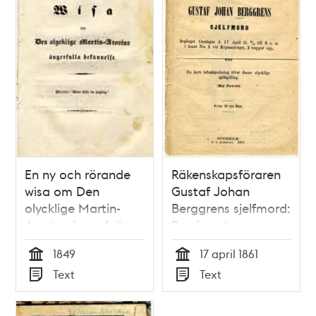
En ny och rörande
Räkenskapsföraren
wisa om Den
Gustaf Johan
olycklige Martin-
Berggrens sjelfmord:
Arosins ångerfulla
Begånget
bekännelse
Onsdagen d. 17 April
1849
17 april 1861
kl. 3/4 till 9 e. m. i
Tid
Tid
Text
Text
huset N:o 2 vid
Typ
Typ
Köpmantorget, 2
trappor upp, eller En