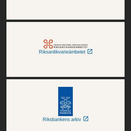
Riksantikvarieämbetet
Riksbankens arkiv