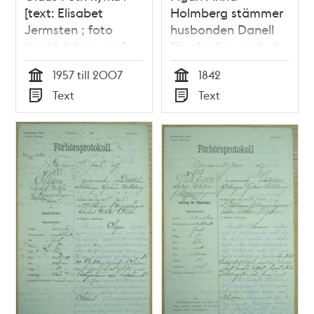
[text: Elisabet
Holmberg stämmer
Jermsten ; foto
husbonden Danell
Ingrid Johansson]
för olagligt avsked -
rättsfall 1842
1957 till 2007
1842
Tid
Tid
Text
Text
Typ
Typ