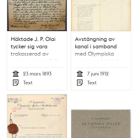
Häktade J. P. Olai
Avstängning av
tycker sig vara
kanal i samband
trakasserad av
med Olympiska
polisen - brev till Dr
spelens cykeltävling
Anton Nyström 1893
1912
23 mars 1893
7 juni 1912
Tid
Tid
Text
Text
Typ
Typ