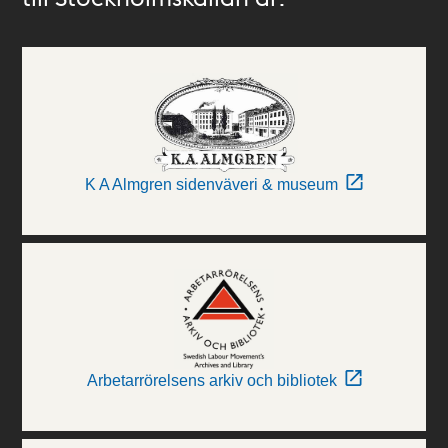
K A Almgren sidenväveri & museum
Arbetarrörelsens arkiv och bibliotek