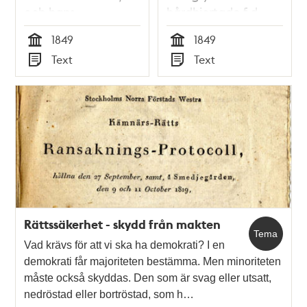
och hans
hårdhjertade f.d.
närvarande
källarmästaren
1849
1849
belägenhet
Martin-Arosin, som
Tid
Tid
Text
Text
slurfvade borrt [sic]
Typ
Typ
sitt barn
Rättssäkerhet - skydd från makten
Tema
Vad krävs för att vi ska ha demokrati? I en
demokrati får majoriteten bestämma. Men minoriteten
måste också skyddas. Den som är svag eller utsatt,
nedröstad eller bortröstad, som h…