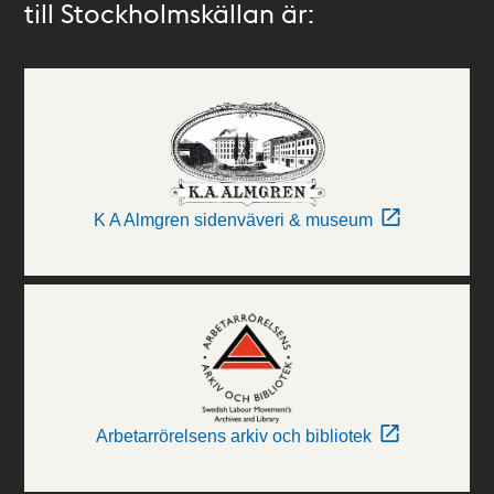
till Stockholmskällan är:
K A Almgren sidenväveri & museum
Arbetarrörelsens arkiv och bibliotek