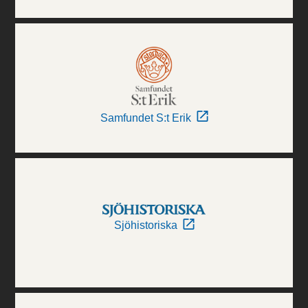
Samfundet S:t Erik
Sjöhistoriska