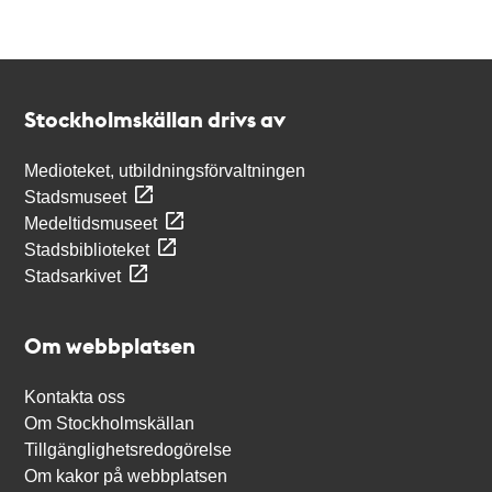
Kontakt
Stockholmskällan
Stockholmskällan drivs av
Medioteket, utbildningsförvaltningen
Stadsmuseet
Medeltidsmuseet
Stadsbiblioteket
Stadsarkivet
Om webbplatsen
Kontakta oss
Om Stockholmskällan
Tillgänglighetsredogörelse
Om kakor på webbplatsen