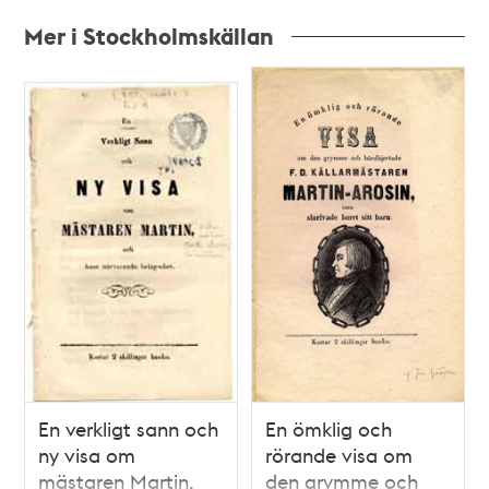
Mer i Stockholmskällan
Relaterade
poster
och
teman
En verkligt sann och
En ömklig och
ny visa om
rörande visa om
mästaren Martin,
den grymme och