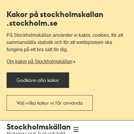
Kakor på stockholmskallan
.stockholm.se
På Stockholmskällan använder vi kakor, cookies, för att
sammanställa statistik och för att webbplatsen ska
fungera på ett bra sätt för dig.
Om kakor på Stockholmskällan
Godkänn alla kakor
Välj vilka kakor vi får använda
Till
Till
Stockholmskällan
navigationen
huvudinnehållet
Historia i ord, ljud och bild