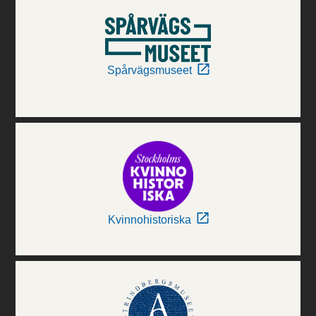
Spårvägsmuseet
Kvinnohistoriska