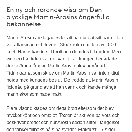
En ny och rörande wisa om Den
olycklige Martin-Arosins ångerfulla
bekännelse
Martin Arosin anklagades för att ha mördat sitt barn. Han
var affärsman och levde i Stockholm i mitten av 1800-
talet. Han erkände sitt brott och dömdes till döden. Men
vid den här tiden var det vanligt att kungen benådade
dödsdömda fångar. Martin Arosin blev benådad.
Tidningarna som skrev om Martin Arosin var inte riktigt
nöjda med kungens beslut. De trodde att Marin Arosin
fick nåd på grund av att han var rik och kände många
människor som hade makt.
Flera visor diktades om detta brott eftersom det blev
mycket känt och omtalat. Texten är skriven på vers och
beskriver brottet och hur Arosin sedan sitter i fängelset
och tänker tillbaks på sina synder. Frakturstil. 7 sidor.