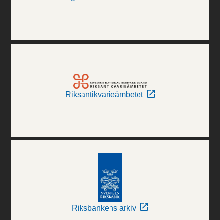
Riksantikvarieämbetet
Riksbankens arkiv