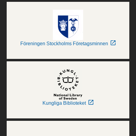
Föreningen Stockholms Företagsminnen
Kungliga Biblioteket