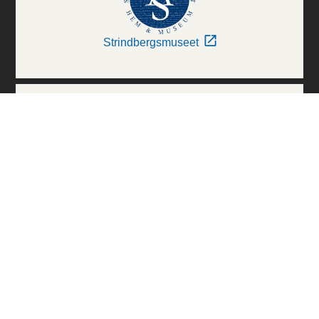
Strindbergsmuseet
Thielska Galleriet
Världskulturmuseerna