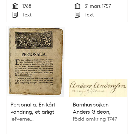
kyrkas invigning
1788
31 mars 1757
samma dag år 1688.
Tid
Tid
Text
Text
Typ
Typ
Personalia. En kårt
Barnhuspojken
vandring, et ärligt
Anders Gideon,
lefverne...
född omkring 1747