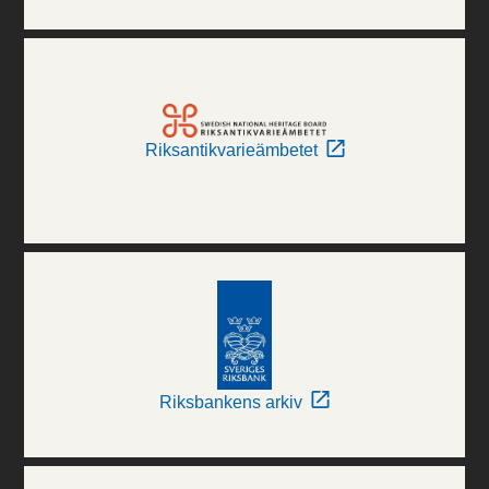
Riksantikvarieämbetet
Riksbankens arkiv