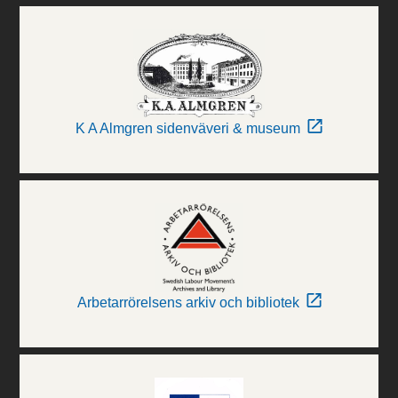
K A Almgren sidenväveri & museum
Arbetarrörelsens arkiv och bibliotek