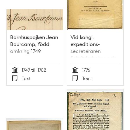
Barnhuspojken Jean
Vid kongl.
Bourcamp, född
expeditions-
omkring 1749
secreteraren
Schröderheims och
fröken v.
1749 till 1762
1776
Stapelmohrs bröllop
Tid
Tid
Text
Text
1776.
Typ
Typ