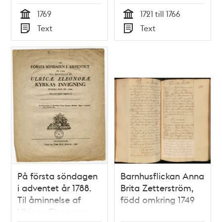
Mälaren om en
1766 / Pehr
1769
1721 till 1766
sommarmorgon
Wargentin
Tid
Tid
Text
Text
1769. [Manuskript]
Typ
Typ
På första söndagen
Barnhusflickan Anna
i adventet år 1788.
Brita Zetterström,
Til åminnelse af
född omkring 1749
Ulricae Eleonorae