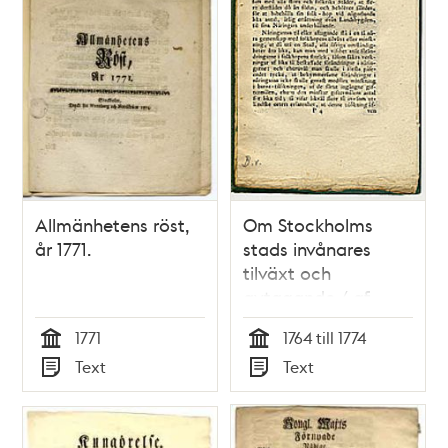
Allmänhetens röst,
Om Stockholms
år 1771.
stads invånares
tilväxt och
avtagande / af
Edward Fredric
1771
1764 till 1774
Runeberg
Tid
Tid
Text
Text
Typ
Typ