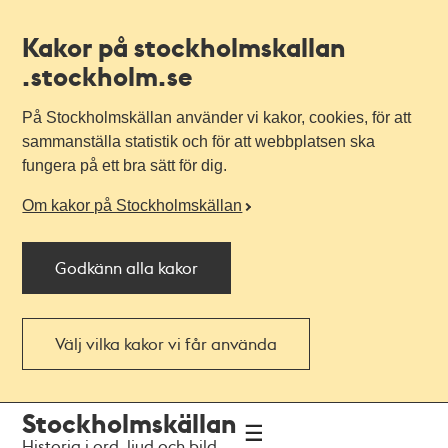
Kakor på stockholmskallan
.stockholm.se
På Stockholmskällan använder vi kakor, cookies, för att
sammanställa statistik och för att webbplatsen ska
fungera på ett bra sätt för dig.
Om kakor på Stockholmskällan
Godkänn alla kakor
Välj vilka kakor vi får använda
Till
Till
Stockholmskällan
navigationen
huvudinnehållet
Historia i ord, ljud och bild