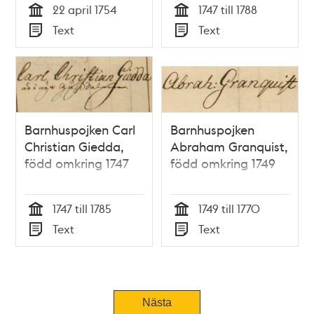
22 april 1754
1747 till 1788
Tid
Tid
Text
Text
Typ
Typ
Barnhuspojken Carl
Barnhuspojken
Christian Giedda,
Abraham Granquist,
född omkring 1747
född omkring 1749
1747 till 1785
1749 till 1770
Tid
Tid
Text
Text
Typ
Typ
Nästa