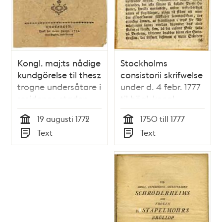
Kongl. maj:ts nådige
Stockholms
kundgörelse til thesz
consistorii skrifwelse
trogne undersåtare i
under d. 4 febr. 1777
residence-staden
til högl. kongl.
Stockholm.
cancellie collegium,
19 augusti 1772
1750 till 1777
om den heliga
Tid
Tid
Text
Text
skrifts gudlösa
Typ
Typ
missbruk, uti en bok
som nyligen från
Stolpes tryckeri
utkommit.