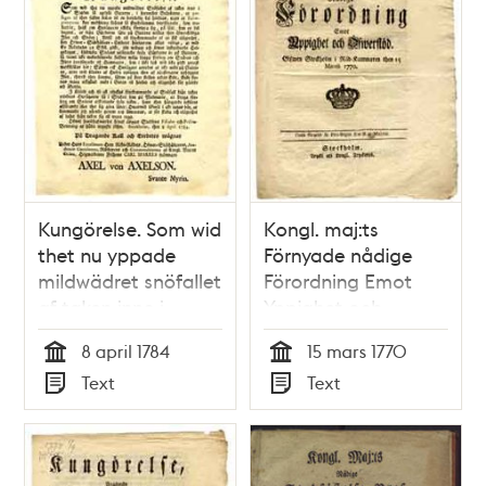
Kungörelse. Som wid
Kongl. maj:ts
thet nu yppade
Förnyade nådige
mildwädret snöfallet
Förordning Emot
af taken inne i
Yppighet och
Staden så upfyllt
Öfwerflöd. Gifwen
8 april 1784
15 mars 1770
gatorne, i synnerhet
Stockholm i Råd-
Tid
Tid
Text
Text
gränderne, at
Kammaren then 15
Typ
Typ
passagen af then
martii 1770.
fallne snöen til en
betydelig del