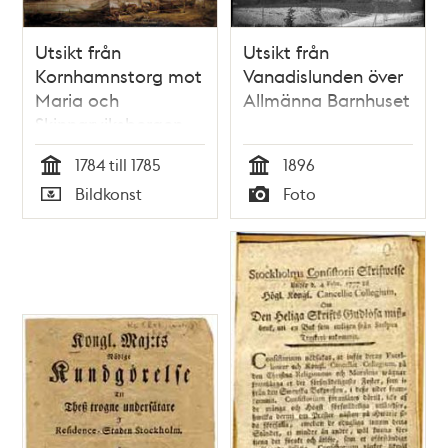
Utsikt från
Utsikt från
Kornhamnstorg mot
Vanadislunden över
Maria och
Allmänna Barnhuset
Skinnarviksbergen
1784 till 1785
1896
Tid
Tid
Bildkonst
Foto
Typ
Typ