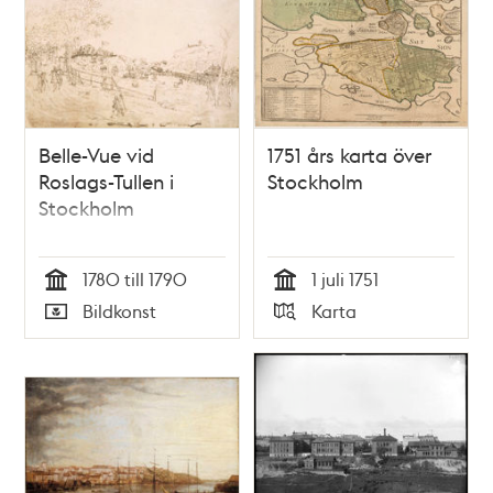
Belle-Vue vid
1751 års karta över
Roslags-Tullen i
Stockholm
Stockholm
1780 till 1790
1 juli 1751
Tid
Tid
Bildkonst
Karta
Typ
Typ