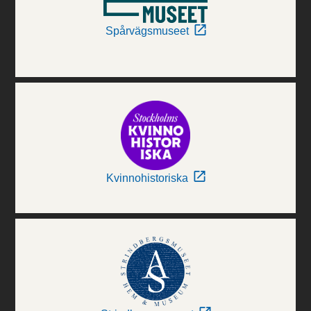
Spårvägsmuseet
Kvinnohistoriska