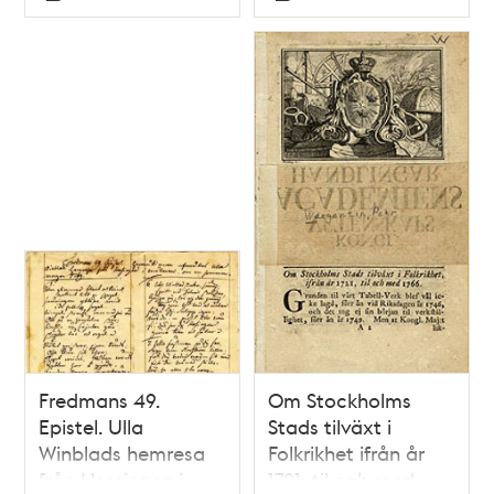
Typ
Typ
Stockholm then 9
februarii 1784.
Fredmans 49.
Om Stockholms
Epistel. Ulla
Stads tilväxt i
Winblads hemresa
Folkrikhet ifrån år
från Hessingen i
1721, til och med