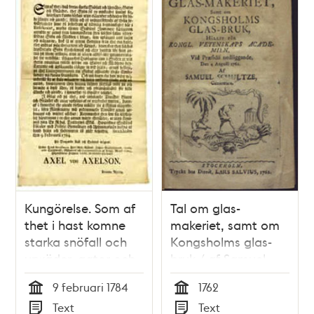
malmarne; Gifwen
Enkor och omyndiga
Stockholm af Kongl.
Barn.
Slotts-cancelliet
then 1 september
1774
Kungörelse. Som af
Tal om glas-
thet i hast komne
makeriet, samt om
starka snöfall och
Kongsholms glas-
urwäder, gator och
bruk / af Samuel
gränder, ther snön
Schultze
9 februari 1784
1762
til en myckenhet
Tid
Tid
Text
Text
samlat sig ...