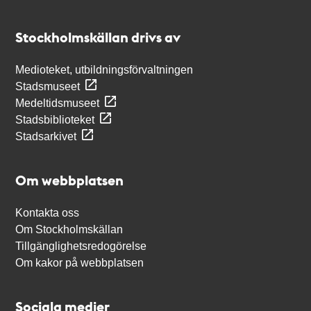
Kontakt
Stockholmskällan
Stockholmskällan drivs av
Medioteket, utbildningsförvaltningen
Stadsmuseet
Medeltidsmuseet
Stadsbiblioteket
Stadsarkivet
Om webbplatsen
Kontakta oss
Om Stockholmskällan
Tillgänglighetsredogörelse
Om kakor på webbplatsen
Sociala medier