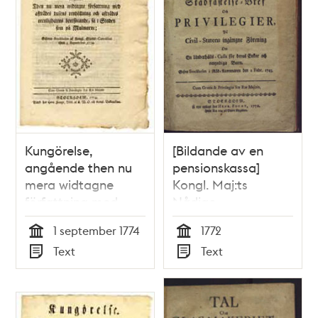
hindras... Stockholm,
then 8 april 1784.
Kungörelse,
[Bildande av en
angående then nu
pensionskassa]
mera widtagne
Kongl. Maj:ts
författning med
Nådige
afträdes husens
Stadfästelse-Bref
1 september 1774
1772
renhållning och
Och Privilegier, På
Tid
Tid
Text
Text
afträdes
Civil-Statens
Typ
Typ
orenlighetens
ingångne förening
bortförande, så i
om en Underhålls-
staden som på
Cassa för deras