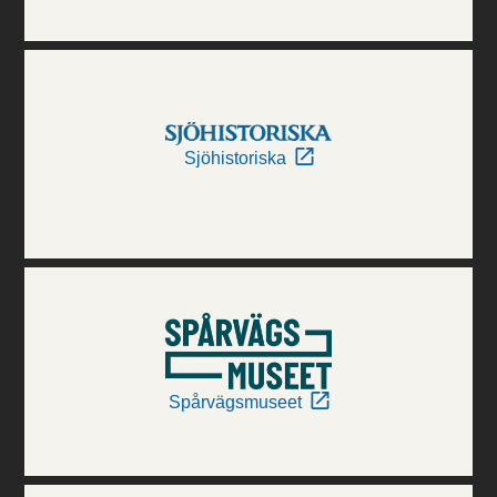
Sjöhistoriska
Spårvägsmuseet