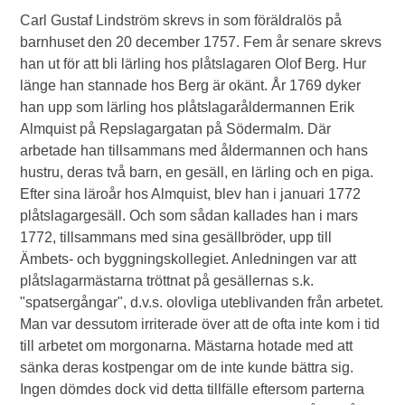
Carl Gustaf Lindström skrevs in som föräldralös på
barnhuset den 20 december 1757. Fem år senare skrevs
han ut för att bli lärling hos plåtslagaren Olof Berg. Hur
länge han stannade hos Berg är okänt. År 1769 dyker
han upp som lärling hos plåtslagaråldermannen Erik
Almquist på Repslagargatan på Södermalm. Där
arbetade han tillsammans med åldermannen och hans
hustru, deras två barn, en gesäll, en lärling och en piga.
Efter sina läroår hos Almquist, blev han i januari 1772
plåtslagargesäll. Och som sådan kallades han i mars
1772, tillsammans med sina gesällbröder, upp till
Ämbets- och byggningskollegiet. Anledningen var att
plåtslagarmästarna tröttnat på gesällernas s.k.
"spatsergångar", d.v.s. olovliga uteblivanden från arbetet.
Man var dessutom irriterade över att de ofta inte kom i tid
till arbetet om morgonarna. Mästarna hotade med att
sänka deras kostpengar om de inte kunde bättra sig.
Ingen dömdes dock vid detta tillfälle eftersom parterna