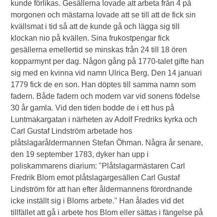
kunde förlikas. Gesällerna lovade att arbeta från 4 på
morgonen och mästarna lovade att se till att de fick sin
kvällsmat i tid så att de kunde gå och lägga sig till
klockan nio på kvällen. Sina frukostpengar fick
gesällerna emellertid se minskas från 24 till 18 ören
kopparmynt per dag. Någon gång på 1770-talet gifte han
sig med en kvinna vid namn Ulrica Berg. Den 14 januari
1779 fick de en son. Han döptes till samma namn som
fadern. Både fadern och modern var vid sonens födelse
30 år gamla. Vid den tiden bodde de i ett hus på
Luntmakargatan i närheten av Adolf Fredriks kyrka och
Carl Gustaf Lindström arbetade hos
plåtslagaråldermannen Stefan Öhman. Några år senare,
den 19 september 1783, dyker han upp i
poliskammarens diarium: "Plåtslagarmästaren Carl
Fredrik Blom emot plåtslagargesällen Carl Gustaf
Lindström för att han efter åldermannens förordnande
icke inställt sig i Bloms arbete." Han ålades vid det
tillfället att gå i arbete hos Blom eller sättas i fängelse på