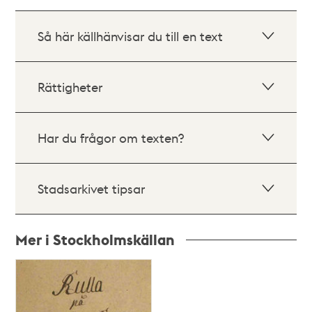
Så här källhänvisar du till en text
Rättigheter
Har du frågor om texten?
Stadsarkivet tipsar
Mer i Stockholmskällan
Relaterade
poster
och