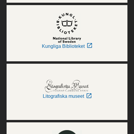
Kungliga Biblioteket
Litografiska museet