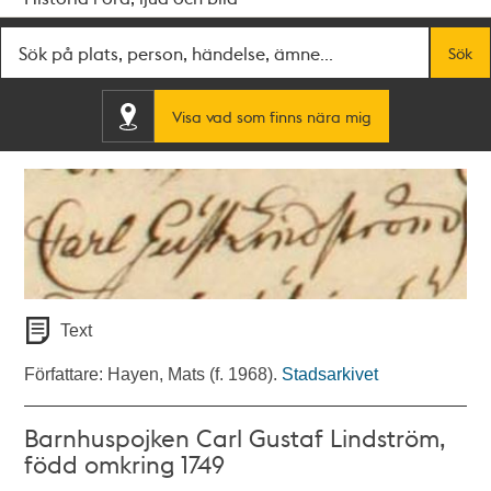
Fritextsök
Sök
Visa vad som finns nära mig
Text
Författare: Hayen, Mats (f. 1968).
Stadsarkivet
Barnhuspojken Carl Gustaf Lindström,
född omkring 1749