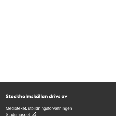
Kontakt
Stockholmskällan
Stockholmskällan drivs av
Medioteket, utbildningsförvaltningen
Stadsmuseet