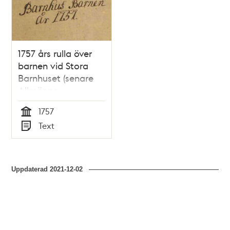
teman
1757 års rulla över
barnen vid Stora
Barnhuset (senare
Allmänna
Barnhuset)
1757
Tid
Text
Typ
Uppdaterad
2021-12-02