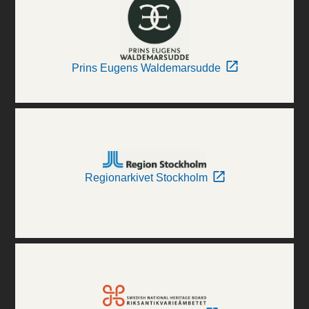
Prins Eugens Waldemarsudde
Regionarkivet Stockholm