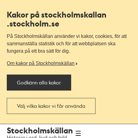
Kakor på stockholmskallan
.stockholm.se
På Stockholmskällan använder vi kakor, cookies, för att
sammanställa statistik och för att webbplatsen ska
fungera på ett bra sätt för dig.
Om kakor på Stockholmskällan
Godkänn alla kakor
Välj vilka kakor vi får använda
Till
Till
Stockholmskällan
navigationen
huvudinnehållet
Historia i ord, ljud och bild