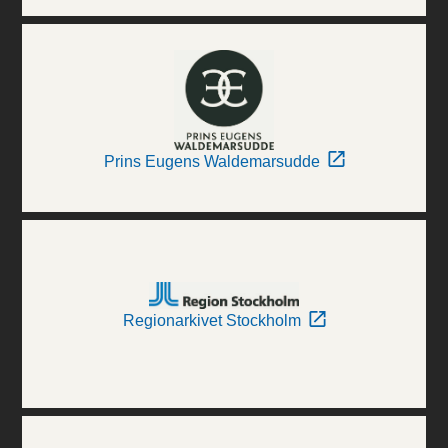
Prins Eugens Waldemarsudde
Regionarkivet Stockholm