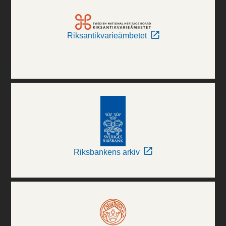
Riksantikvarieämbetet
Riksbankens arkiv