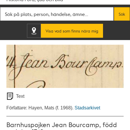
Fritextsök
Sök
Visa vad som finns nära mig
Text
Författare: Hayen, Mats (f. 1968).
Stadsarkivet
Barnhuspojken Jean Bourcamp, född