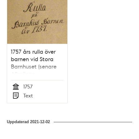
poster
och
teman
1757 års rulla över
barnen vid Stora
Barnhuset (senare
Allmänna
Barnhuset)
1757
Tid
Text
Typ
Uppdaterad
2021-12-02