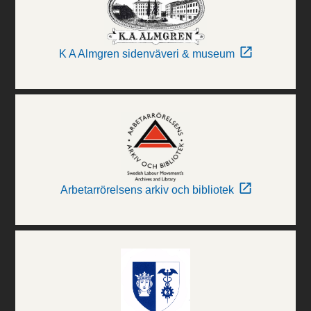
K A Almgren sidenväveri & museum
Arbetarrörelsens arkiv och bibliotek