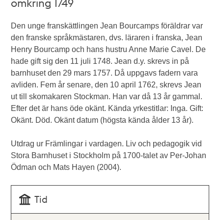
omkring 1749
Den unge franskättlingen Jean Bourcamps föräldrar var
den franske språkmästaren, dvs. läraren i franska, Jean
Henry Bourcamp och hans hustru Anne Marie Cavel. De
hade gift sig den 11 juli 1748. Jean d.y. skrevs in på
barnhuset den 29 mars 1757. Då uppgavs fadern vara
avliden. Fem år senare, den 10 april 1762, skrevs Jean
ut till skomakaren Stockman. Han var då 13 år gammal.
Efter det är hans öde okänt. Kända yrkestitlar: Inga. Gift:
Okänt. Död. Okänt datum (högsta kända ålder 13 år).
Utdrag ur Främlingar i vardagen. Liv och pedagogik vid
Stora Barnhuset i Stockholm på 1700-talet av Per-Johan
Ödman och Mats Hayen (2004).
Tid