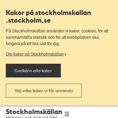
Kakor på stockholmskallan
.stockholm.se
På Stockholmskällan använder vi kakor, cookies, för att
sammanställa statistik och för att webbplatsen ska
fungera på ett bra sätt för dig.
Om kakor på Stockholmskällan
Godkänn alla kakor
Välj vilka kakor vi får använda
Till
Till
Stockholmskällan
navigationen
huvudinnehållet
Historia i ord, ljud och bild