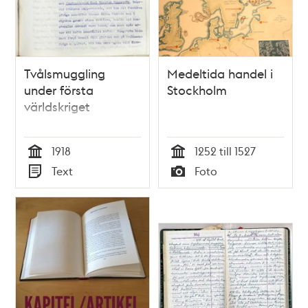
Tvålsmuggling
Medeltida handel i
under första
Stockholm
världskriget
1918
1252 till 1527
Tid
Tid
Text
Foto
Typ
Typ