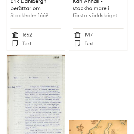
Erik Dahlbergh
Karl Annäll -
berättar om
stockholmare i
Stockholm 1662
första världskriget
1662
1917
Tid
Tid
Text
Text
Typ
Typ