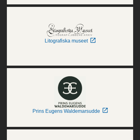
Litografiska museet
Prins Eugens Waldemarsudde