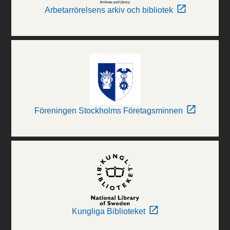
Arbetarrörelsens arkiv och bibliotek
Föreningen Stockholms Företagsminnen
Kungliga Biblioteket