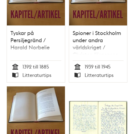
Tyskar på
Spioner i Stockholm
Persiljegränd /
under andra
Harald Norbelie
världskriget /
Christer Jörgensen
1392 till 1885
1939 till 1945
Tid
Tid
Litteraturtips
Litteraturtips
Typ
Typ