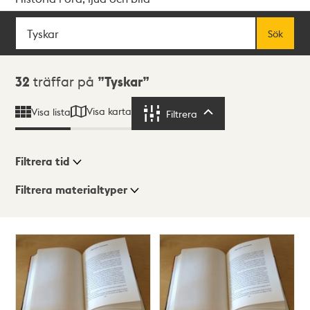
Sök
Fritextsök
Sök
Sökresultat
32
träffar på
Tyskar
Visa karta
Visa lista
Filtrera
Filtrera
Filtrera tid
Filtrera materialtyper
Visningsläge
Totalt
32
träffar
Lista
Karta