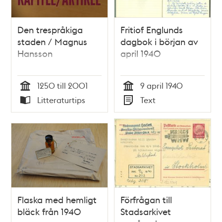
Den trespråkiga
Fritiof Englunds
staden / Magnus
dagbok i början av
Hansson
april 1940
1250 till 2001
9 april 1940
Tid
Tid
Litteraturtips
Text
Typ
Typ
Flaska med hemligt
Förfrågan till
bläck från 1940
Stadsarkivet