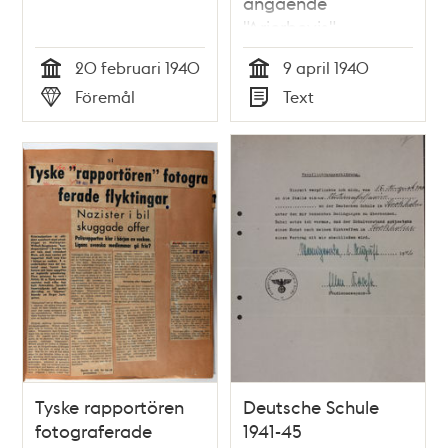
angående
"Arierbevis"
20 februari 1940
9 april 1940
Tid
Tid
Föremål
Text
Typ
Typ
Tyske rapportören
Deutsche Schule
fotograferade
1941-45