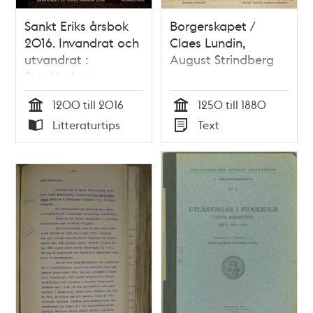
Sankt Eriks årsbok
Borgerskapet /
2016. Invandrat och
Claes Lundin,
utvandrat :
August Strindberg
Stockholms
stadsmiljö i ett
1200 till 2016
1250 till 1880
internationellt
Tid
Tid
Litteraturtips
Text
perspektiv
Typ
Typ