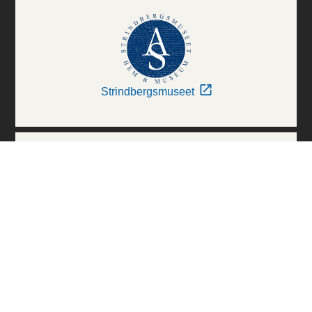
Strindbergsmuseet
Thielska Galleriet