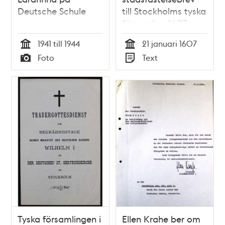
Deutsche Schule
till Stockholms tyska
församling 1607
1941 till 1944
21 januari 1607
Tid
Tid
Foto
Text
Typ
Typ
Tyska församlingen i
Ellen Krahe ber om