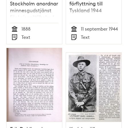
Stockholm anordnar
förflyttning till
minnesgudstjänst
Tyskland 1944
för kejsar Wilhelm I
1888
1888
11 september 1944
Tid
Tid
Text
Text
Typ
Typ