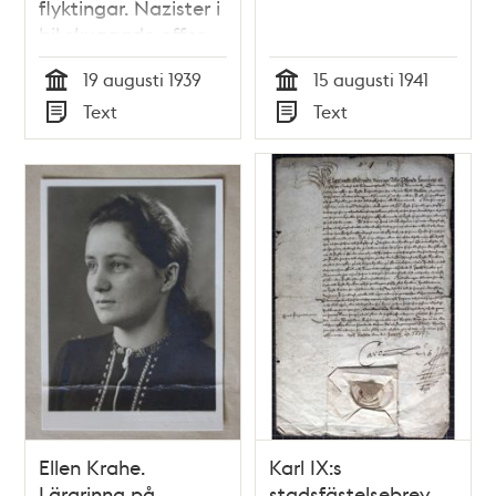
flyktingar. Nazister i
bil skuggade offer.
Polisrapporten klar i
19 augusti 1939
15 augusti 1941
början av veckan.
Tid
Tid
Text
Text
Ligans svenska
Typ
Typ
medlemmar gå fria?
Ellen Krahe.
Karl IX:s
Lärarinna på
stadsfästelsebrev