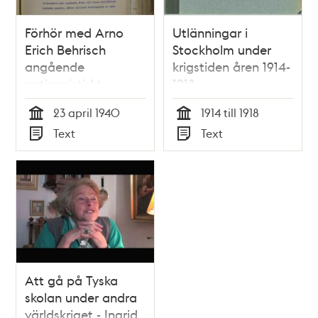
Förhör med Arno
Utlänningar i
Erich Behrisch
Stockholm under
angående
krigstiden åren 1914-
antinazistiskt
1918
sprängattentat i
23 april 1940
1914 till 1918
Oxelösunds hamn,
Tid
Tid
Text
Text
1940
Typ
Typ
Att gå på Tyska
skolan under andra
världskriget - Ingrid