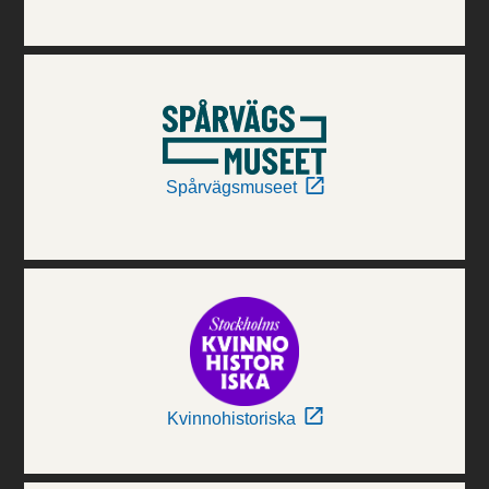
Spårvägsmuseet
Kvinnohistoriska