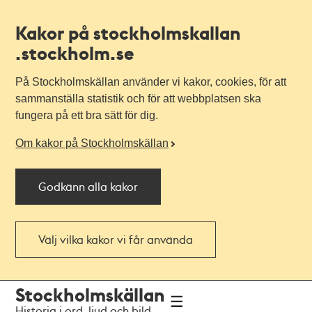
Kakor på stockholmskallan
.stockholm.se
På Stockholmskällan använder vi kakor, cookies, för att
sammanställa statistik och för att webbplatsen ska
fungera på ett bra sätt för dig.
Om kakor på Stockholmskällan
Godkänn alla kakor
Välj vilka kakor vi får använda
Till
Till
Stockholmskällan
navigationen
huvudinnehållet
Historia i ord, ljud och bild