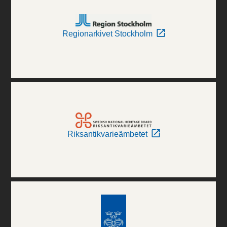
Regionarkivet Stockholm
Riksantikvarieämbetet