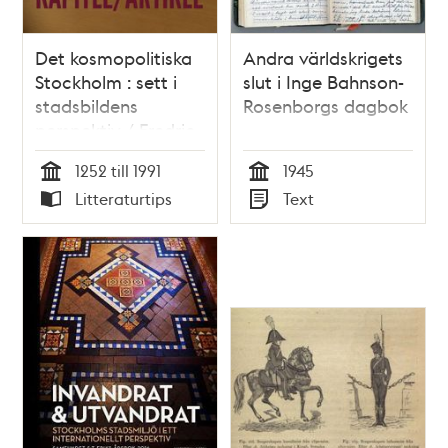
Det kosmopolitiska
Andra världskrigets
Stockholm : sett i
slut i Inge Bahnson-
stadsbildens
Rosenborgs dagbok
perspektiv / Fredric
Bedoire
1252 till 1991
1945
Tid
Tid
Litteraturtips
Text
Typ
Typ