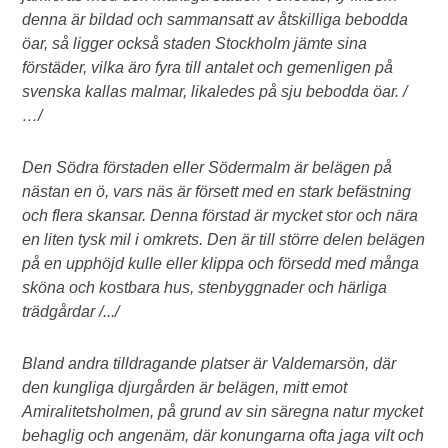
denna är bildad och sammansatt av åtskilliga bebodda
öar, så ligger också staden Stockholm jämte sina
förstäder, vilka äro fyra till antalet och gemenligen på
svenska kallas malmar, likaledes på sju bebodda öar.
/
…/
Den Södra förstaden eller Södermalm är belägen på
nästan en ö, vars näs är försett med en stark befästning
och flera skansar. Denna förstad är mycket stor och nära
en liten tysk mil i omkrets. Den är till större delen belägen
på en upphöjd kulle eller klippa och försedd med många
sköna och kostbara hus, stenbyggnader och härliga
trädgårdar
/.../
Bland andra tilldragande platser är Valdemarsön, där
den kungliga djurgården är belägen, mitt emot
Amiralitetsholmen, på grund av sin säregna natur mycket
behaglig och angenäm, där konungarna ofta jaga vilt och