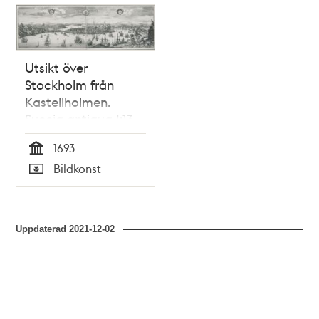
Utsikt över
Stockholm från
Kastellholmen.
Suecia antiqua I:13.
Efter förlaga av Erik
1693
Dahlbergh. Stokholmia
Tid
Bildkonst
orientem versus.
Typ
Uppdaterad
2021-12-02