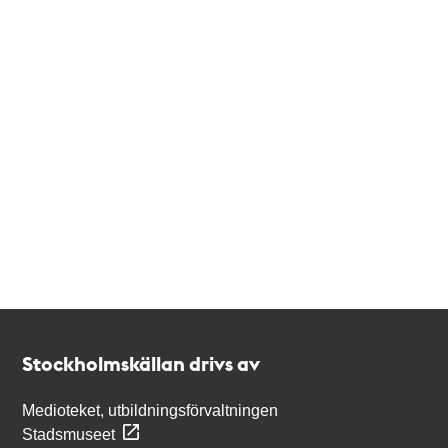
Kontakt
Stockholmskällan
Stockholmskällan drivs av
Medioteket, utbildningsförvaltningen
Stadsmuseet