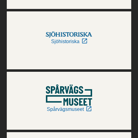
Sjöhistoriska
Spårvägsmuseet