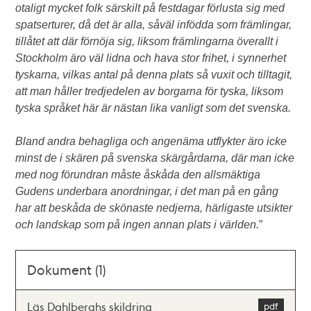
otaligt mycket folk särskilt på festdagar förlusta sig med
spatserturer, då det är alla, såväl infödda som främlingar,
tillåtet att där förnöja sig, liksom främlingarna överallt i
Stockholm äro väl lidna och hava stor frihet, i synnerhet
tyskarna, vilkas antal på denna plats så vuxit och tilltagit,
att man håller tredjedelen av borgarna för tyska, liksom
tyska språket här är nästan lika vanligt som det svenska.
Bland andra behagliga och angenäma utflykter äro icke
minst de i skären på svenska skärgårdarna, där man icke
med nog förundran måste åskåda den allsmäktiga
Gudens underbara anordningar, i det man på en gång
har att beskåda de skönaste nedjerna, härligaste utsikter
och landskap som på ingen annan plats i världen.
”
Dokument (1)
Läs Dahlberghs skildring