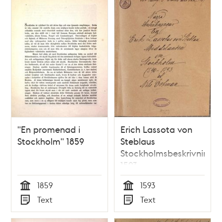
poster
och
teman
"En promenad i
Erich Lassota von
Stockholm" 1859
Steblaus
Stockholmsbeskrivning
1593
1859
1593
Tid
Tid
Text
Text
Typ
Typ