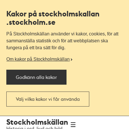
Kakor på stockholmskallan
.stockholm.se
På Stockholmskällan använder vi kakor, cookies, för att
sammanställa statistik och för att webbplatsen ska
fungera på ett bra sätt för dig.
Om kakor på Stockholmskällan
Godkänn alla kakor
Välj vilka kakor vi får använda
Till
Till
Stockholmskällan
navigationen
huvudinnehållet
Historia i ord, ljud och bild