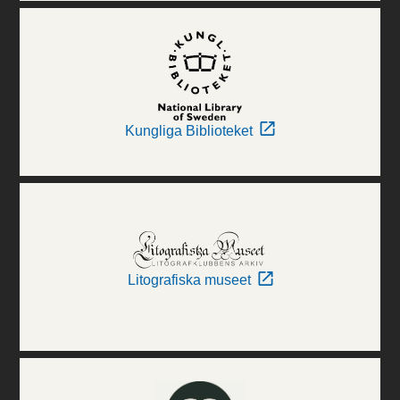
Kungliga Biblioteket
Litografiska museet