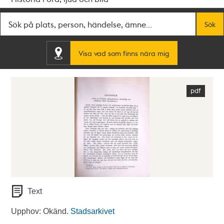
Fritextsök
Sök
Visa vad som finns nära mig
Text
Upphov: Okänd.
Stadsarkivet