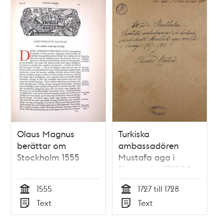
Olaus Magnus
Turkiska
berättar om
ambassadören
Stockholm 1555
Mustafa aga i
Stockholm 1727-28
1555
1727 till 1728
Tid
Tid
Text
Text
Typ
Typ