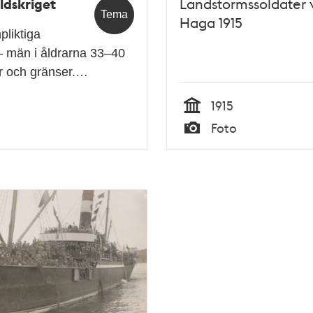
ldskriget
Landstormssoldater 
Tema
Haga 1915
pliktiga
 – män i åldrarna 33–40
er och gränser.…
1915
Tid
Foto
Typ