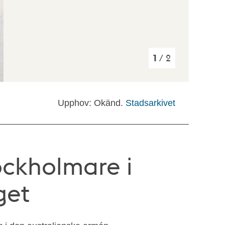
1
/ 2
Upphov: Okänd.
Stadsarkivet
tockholmare i
get