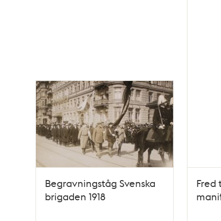
poster
och
teman
Begravningståg Svenska
Fred t
brigaden 1918
manif