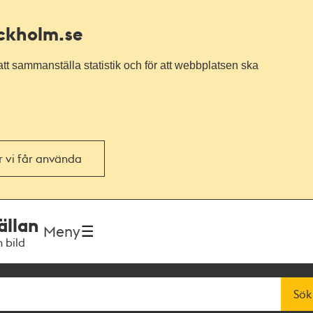
ockholm.se
tt sammanställa statistik och för att webbplatsen ska
or vi får använda
ällan
Meny
h bild
Sök