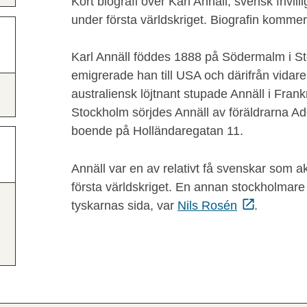
Kort biografi över Karl Annäll, svensk frivil
under första världskriget. Biografin kommer
Karl Annäll föddes 1888 på Södermalm i 
emigrerade han till USA och därifrån vidare 
australiensk löjtnant stupade Annäll i Fra
Stockholm sörjdes Annäll av föräldrarna Ado
boende på Holländaregatan 11.
Annäll var en av relativt få svenskar som ak
första världskriget. En annan stockholmare 
tyskarnas sida, var
Nils Rosén
.