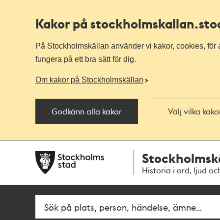
Kakor på stockholmskallan
.st
På Stockholmskällan använder vi kakor, cookies, för a
fungera på ett bra sätt för dig.
Om kakor på Stockholmskällan
Godkänn alla kakor
Välj vilka kak
Till
Till
Stockholmsk
navigationen
huvudinnehållet
Historia i ord, ljud oc
Fritextsök