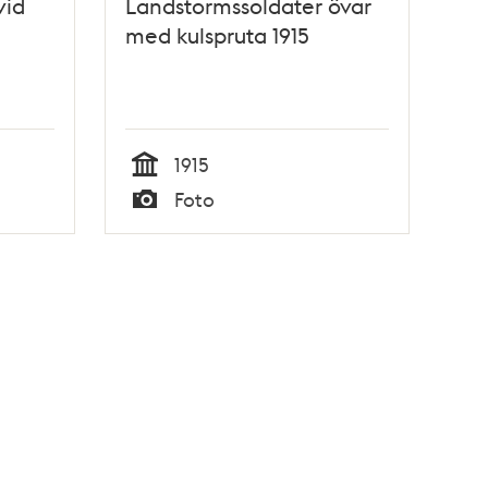
vid
Landstormssoldater övar
med kulspruta 1915
1915
Tid
Foto
Typ