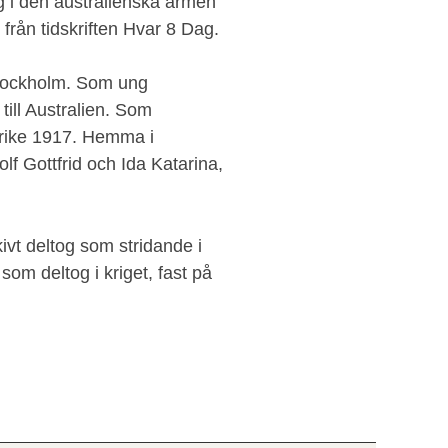
lig i den australienska armén
 från tidskriften Hvar 8 Dag.
Stockholm. Som ung
till Australien. Som
nkrike 1917. Hemma i
lf Gottfrid och Ida Katarina,
ivt deltog som stridande i
som deltog i kriget, fast på