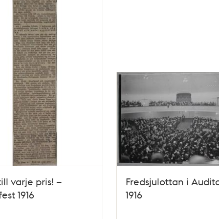
ill varje pris! –
Fredsjulottan i Audit
est 1916
1916