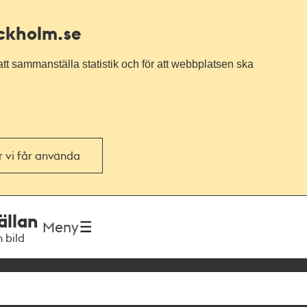
ockholm.se
tt sammanställa statistik och för att webbplatsen ska
or vi får använda
ällan
Meny
h bild