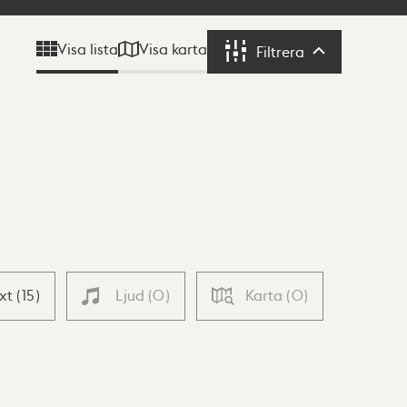
Visa karta
Visa lista
Filtrera
Filtrera
ext
(
15
)
Ljud
(
0
)
Karta
(
0
)