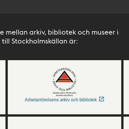
 mellan arkiv, bibliotek och museer i
till Stockholmskällan är:
Arbetarrörelsens arkiv och bibliotek