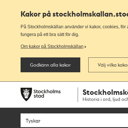
Kakor på stockholmskallan
.st
På Stockholmskällan använder vi kakor, cookies, för a
fungera på ett bra sätt för dig.
Om kakor på Stockholmskällan
Godkänn alla kakor
Välj vilka kak
Till
Till
Stockholmsk
navigationen
huvudinnehållet
Historia i ord, ljud oc
Sök
Fritextsök