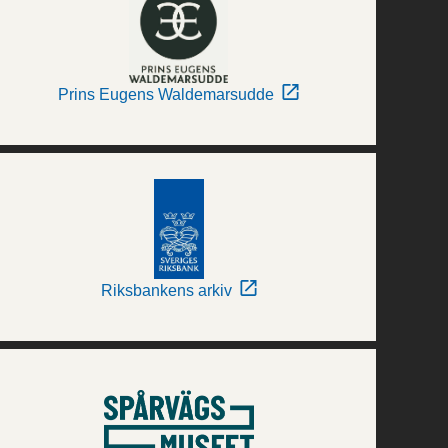
Prins Eugens Waldemarsudde
Riksbankens arkiv