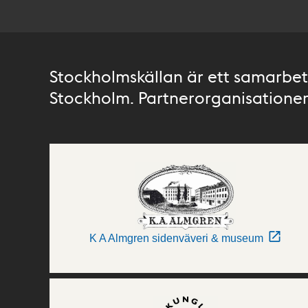
Stockholmskällan är ett samarbete
Stockholm. Partnerorganisationer 
K A Almgren sidenväveri & museum