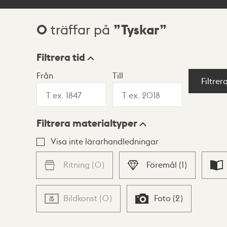
0
Tyskar
träffar på
Sökresultat
Filtrera tid
Från
Till
Visningsläge
Filtrer
Filtrera materialtyper
Lista
Karta
Visa inte lärarhandledningar
Ritning
(
0
)
Föremål
(
1
)
Bildkonst
(
0
)
Foto
(
2
)