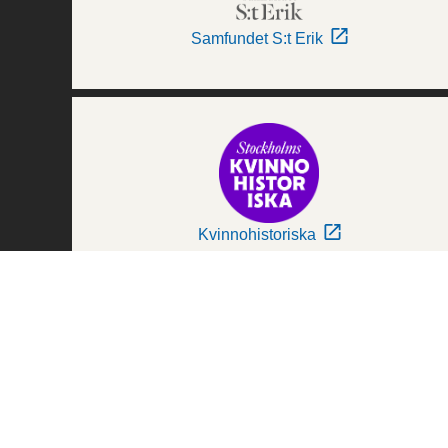
Samfundet S:t Erik
Kvinnohistoriska
Världskulturmuseerna