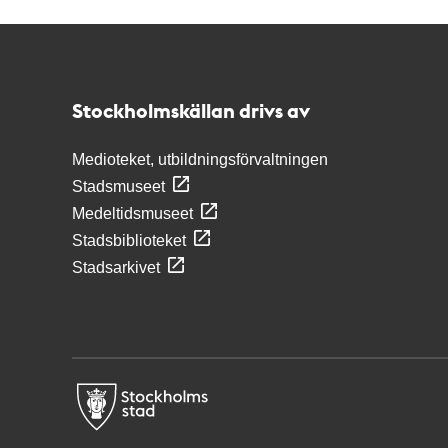
Kontakt
Stockholmskällan
Stockholmskällan drivs av
Medioteket, utbildningsförvaltningen
Stadsmuseet
Medeltidsmuseet
Stadsbiblioteket
Stadsarkivet