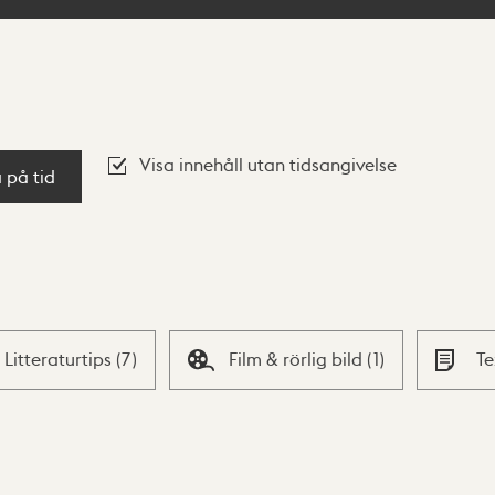
Visa innehåll utan tidsangivelse
a på tid
Litteraturtips
(
7
)
Film & rörlig bild
(
1
)
T