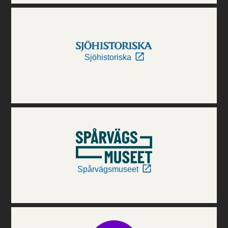
Sjöhistoriska
Spårvägsmuseet