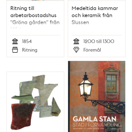
Ritning till
Medeltida kammar
arbetarbostadshus
och keramik från
"Gröna gården" från
Slussen
1854
1854
1200 till 1300
Tid
Tid
Ritning
Föremål
Typ
Typ