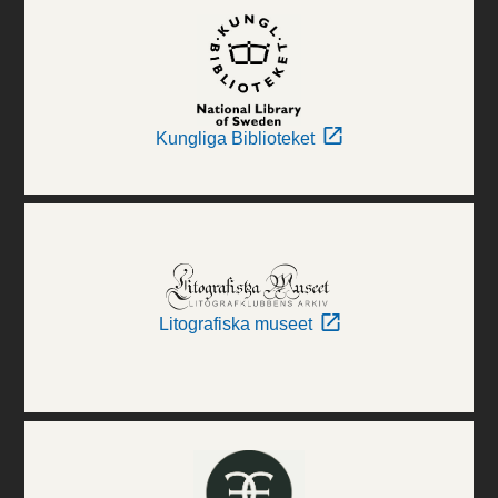
Kungliga Biblioteket
Litografiska museet