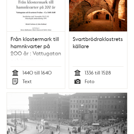
Från klostermark till
Svartbrödraklostrets
hamnkvarter på
källare
200 år : Vattugatan
och kvarteret
Svalan ca 1440-
1440 till 1640
1336 till 1528
1640 / Michél
Tid
Tid
Text
Foto
Carlsson & John
Typ
Typ
Hedlund ; med
bidrag av Marcus
Hjulhammar ...