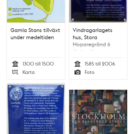
Gamla Stans tillväxt
Vindragarlagets
under medeltiden
hus, Stora
Hoparegränd 6
(Pollux 11)
1300 till 1500
1585 till 2006
Tid
Tid
Karta
Foto
Typ
Typ