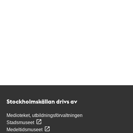
Kontakt
Stockholmskällan
Stockholmskällan drivs av
Medioteket, utbildningsförvaltningen
Stadsmuseet
Medeltidsmuseet