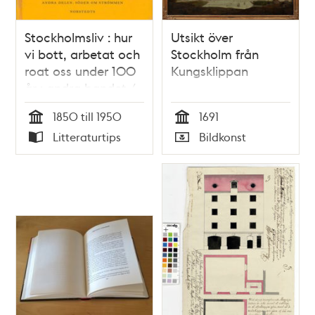
Stockholmsliv : hur
Utsikt över
vi bott, arbetat och
Stockholm från
roat oss under 100
Kungsklippan
år : andra bandet /
Staffan Tjerneld
1850 till 1950
1691
Tid
Tid
Litteraturtips
Bildkonst
Typ
Typ