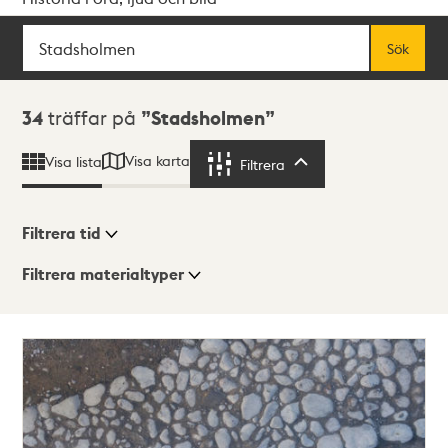
Sök
Fritextsök
Sök
Sökresultat
34
träffar på
Stadsholmen
Visa karta
Visa lista
Filtrera
Filtrera
Filtrera tid
Filtrera materialtyper
Visningsläge
Totalt
34
träffar
Lista
Karta