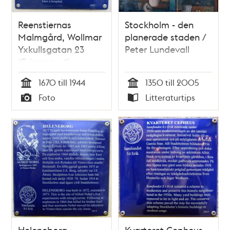
Reenstiernas
Stockholm - den
Malmgård, Wollmar
planerade staden /
Yxkullsgatan 23
Peter Lundevall
(Grimman 4)
1670 till 1944
1350 till 2005
Tid
Tid
Foto
Litteraturtips
Typ
Typ
Heleneborg
Kvarteret Cepheus