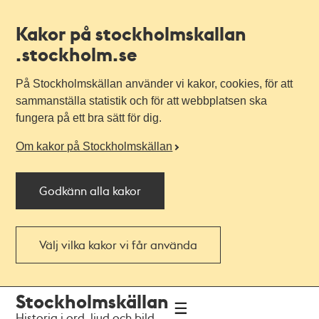
Kakor på stockholmskallan
.stockholm.se
På Stockholmskällan använder vi kakor, cookies, för att
sammanställa statistik och för att webbplatsen ska
fungera på ett bra sätt för dig.
Om kakor på Stockholmskällan
Godkänn alla kakor
Välj vilka kakor vi får använda
Till
Till
Stockholmskällan
navigationen
huvudinnehållet
Historia i ord, ljud och bild