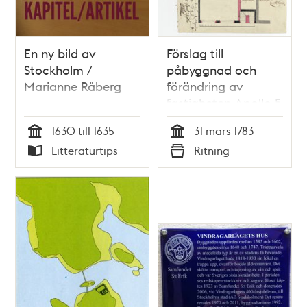
En ny bild av
Förslag till
Stockholm /
påbyggnad och
Marianne Råberg
förändring av
fastigheten Apollo 5
1630 till 1635
31 mars 1783
Tid
Tid
Litteraturtips
Ritning
Typ
Typ