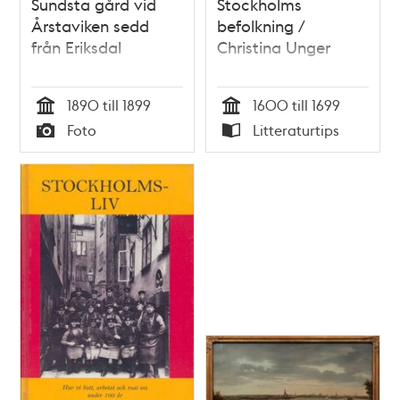
Sundsta gård vid
Stockholms
Årstaviken sedd
befolkning /
från Eriksdal
Christina Unger
1890 till 1899
1600 till 1699
Tid
Tid
Foto
Litteraturtips
Typ
Typ