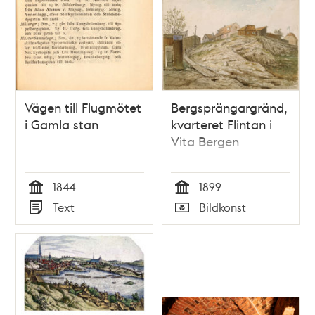
Vägen till Flugmötet
Bergsprängargränd,
i Gamla stan
kvarteret Flintan i
Vita Bergen
1844
1899
Tid
Tid
Text
Bildkonst
Typ
Typ