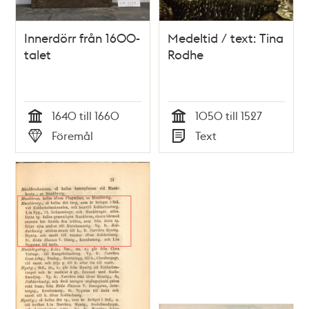
Innerdörr från 1600-
Medeltid / text: Tina
talet
Rodhe
1640 till 1660
1050 till 1527
Tid
Tid
Föremål
Text
Typ
Typ