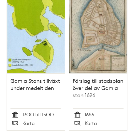
Gamla Stans tillväxt
Förslag till stadsplan
under medeltiden
över del av Gamla
stan 1626
1300 till 1500
1626
Tid
Tid
Karta
Karta
Typ
Typ