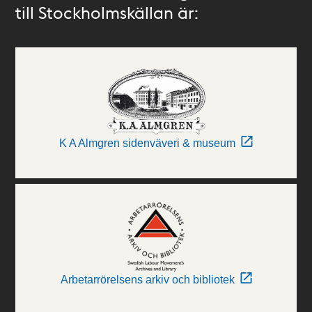
till Stockholmskällan är:
K A Almgren sidenväveri & museum
Arbetarrörelsens arkiv och bibliotek