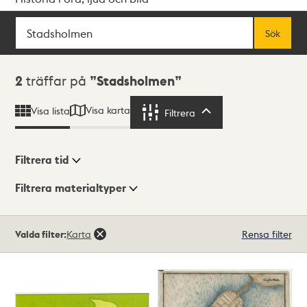
Sök
Fritextsök
Sök
Sökresultat
2
träffar på
Stadsholmen
Visa karta
Visa lista
Filtrera
Filtrera
Filtrera tid
Filtrera materialtyper
Visningsläge
Totalt
Valda filter:
Karta
Rensa filter
2
träffar
Lista
Karta