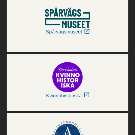
Spårvägsmuseet
Kvinnohistoriska