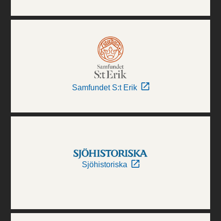
Samfundet S:t Erik
Sjöhistoriska