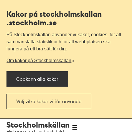
Kakor på stockholmskallan
.stockholm.se
På Stockholmskällan använder vi kakor, cookies, för att
sammanställa statistik och för att webbplatsen ska
fungera på ett bra sätt för dig.
Om kakor på Stockholmskällan
Godkänn alla kakor
Välj vilka kakor vi får använda
Till
Till
Stockholmskällan
navigationen
huvudinnehållet
Historia i ord, ljud och bild