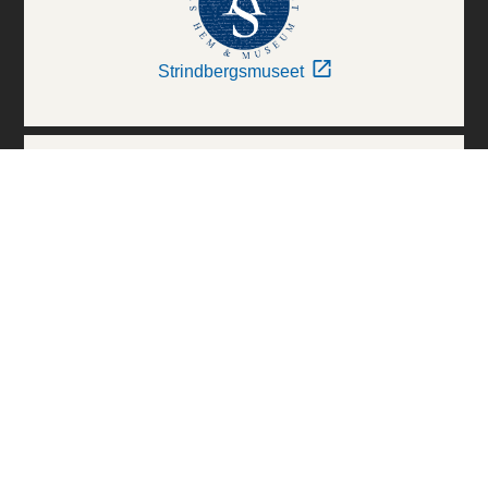
Strindbergsmuseet
Thielska Galleriet
Världskulturmuseerna