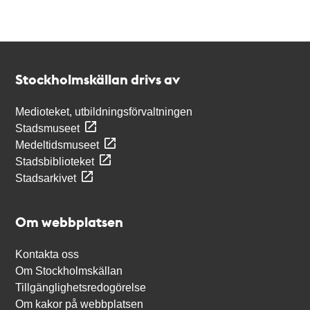
Kontakt
Stockholmskällan
Stockholmskällan drivs av
Medioteket, utbildningsförvaltningen
Stadsmuseet
Medeltidsmuseet
Stadsbiblioteket
Stadsarkivet
Om webbplatsen
Kontakta oss
Om Stockholmskällan
Tillgänglighetsredogörelse
Om kakor på webbplatsen