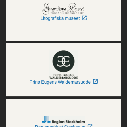
Litografiska museet
Prins Eugens Waldemarsudde