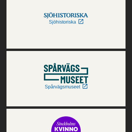
Sjöhistoriska
Spårvägsmuseet