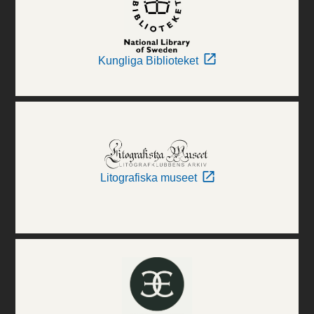
Kungliga Biblioteket
Litografiska museet