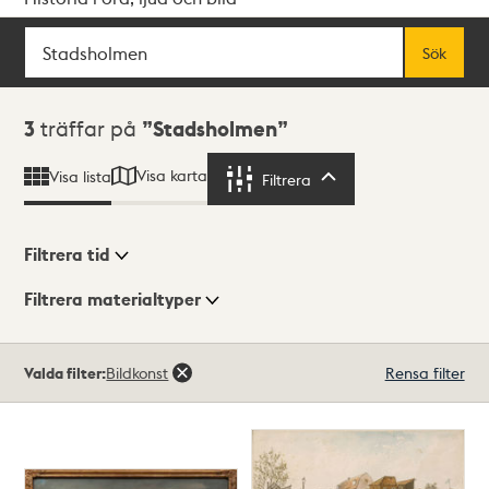
Sök
Fritextsök
Sök
Sökresultat
3
träffar på
Stadsholmen
Visa karta
Visa lista
Filtrera
Filtrera
Filtrera tid
Filtrera materialtyper
Visningsläge
Totalt
Valda filter:
Bildkonst
Rensa filter
3
träffar
Lista
Karta