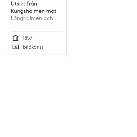
Utsikt från
Kungsholmen mot
Långholmen och
Södermalm
1857
Tid
Bildkonst
Typ