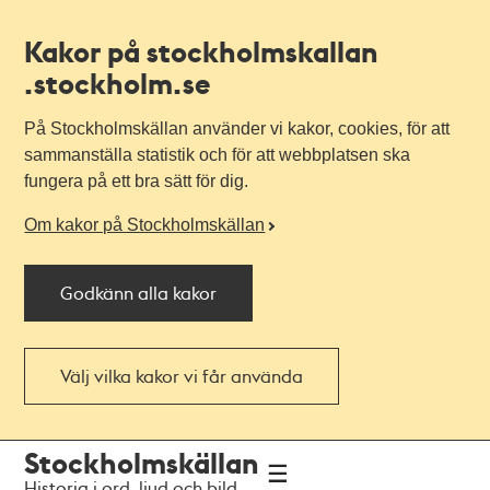
Kakor på stockholmskallan
.stockholm.se
På Stockholmskällan använder vi kakor, cookies, för att
sammanställa statistik och för att webbplatsen ska
fungera på ett bra sätt för dig.
Om kakor på Stockholmskällan
Godkänn alla kakor
Välj vilka kakor vi får använda
Till
Till
Stockholmskällan
navigationen
huvudinnehållet
Historia i ord, ljud och bild