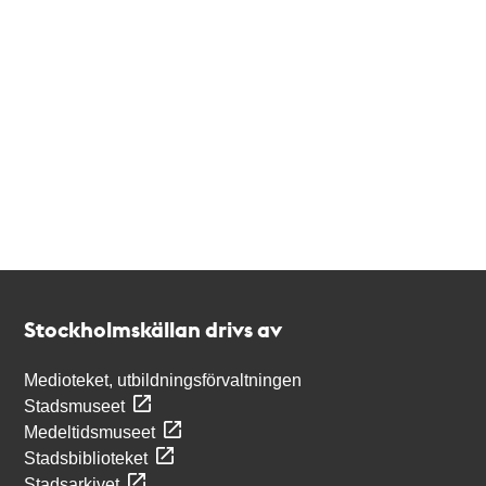
Kontakt
Stockholmskällan
Stockholmskällan drivs av
Medioteket, utbildningsförvaltningen
Stadsmuseet
Medeltidsmuseet
Stadsbiblioteket
Stadsarkivet