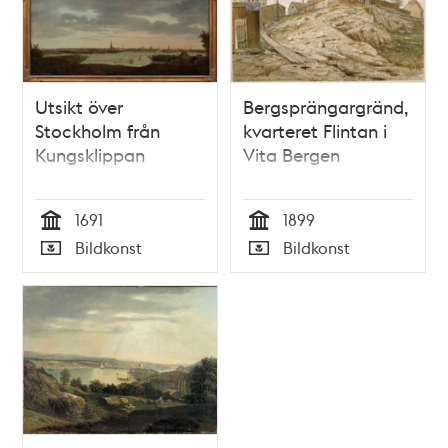
Utsikt över
Bergsprängargränd,
Stockholm från
kvarteret Flintan i
Kungsklippan
Vita Bergen
1691
1899
Tid
Tid
Bildkonst
Bildkonst
Typ
Typ