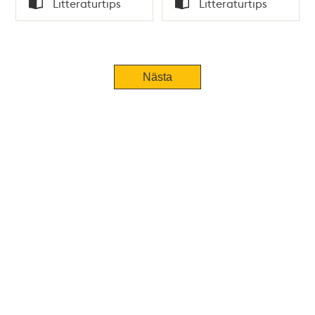
Litteraturtips
Litteraturtips
Typ
Typ
Nästa