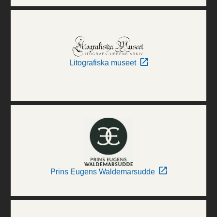
Litografiska museet
Prins Eugens Waldemarsudde