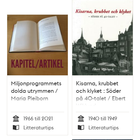
Miljonprogrammets
Kisarna, krubbet
dolda utrymmen /
och klyket : Söder
Maria Pleiborn
på 40-talet / Ebert
Wiklund
1966 till 2021
1940 till 1949
Tid
Tid
Litteraturtips
Litteraturtips
Typ
Typ