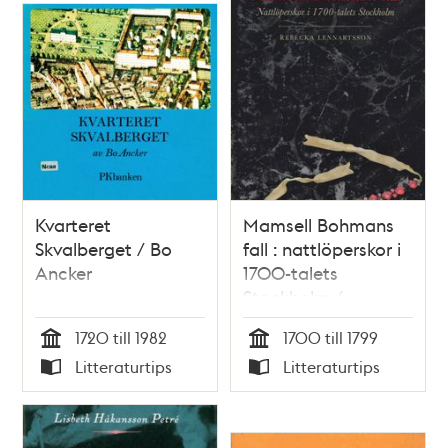
Kvarteret
Mamsell Bohmans
Skvalberget / Bo
fall : nattlöperskor i
Ancker
1700-talets
Stockholm /
Rebecka
1720 till 1982
1700 till 1799
Lennartsson
Tid
Tid
Litteraturtips
Litteraturtips
Typ
Typ