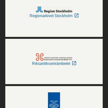
Regionarkivet Stockholm
Riksantikvarieämbetet