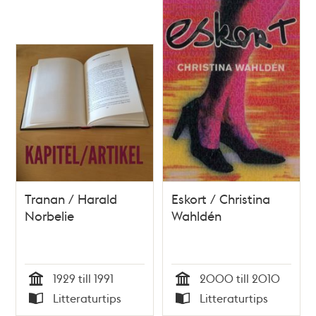
Tranan / Harald
Eskort / Christina
Norbelie
Wahldén
1929 till 1991
2000 till 2010
Tid
Tid
Litteraturtips
Litteraturtips
Typ
Typ