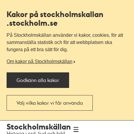
Kakor på stockholmskallan
.stockholm.se
På Stockholmskällan använder vi kakor, cookies, för att
sammanställa statistik och för att webbplatsen ska
fungera på ett bra sätt för dig.
Om kakor på Stockholmskällan
Godkänn alla kakor
Välj vilka kakor vi får använda
Till
Till
Stockholmskällan
navigationen
huvudinnehållet
Historia i ord, ljud och bild