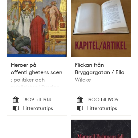
Heroer på
Flickan från
offentlighetens scen
Bryggargatan / Ella
: politiker och
Wilcke
publicister i Sverige
1809-1914
1809 till 1914
1900 till 1909
Tid
Tid
Litteraturtips
Litteraturtips
Typ
Typ