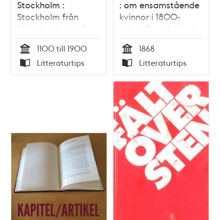
Stockholm :
: om ensamstående
Stockholm från
kvinnor i 1800-
förhistorisk tid till
talets Stockholm /
sekelskiftet
Margareta Matovic
1100 till 1900
1868
Tid
Tid
Litteraturtips
Litteraturtips
Typ
Typ