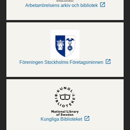
Arbetarrörelsens arkiv och bibliotek
Föreningen Stockholms Företagsminnen
Kungliga Biblioteket