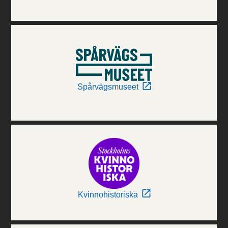
Spårvägsmuseet
Kvinnohistoriska