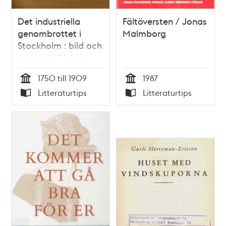
Det industriella
Fältöversten / Jonas
genombrottet i
Malmborg
Stockholm : bild och
motbild / Helena
Cederström
1750 till 1909
1987
Tid
Tid
Litteraturtips
Litteraturtips
Typ
Typ