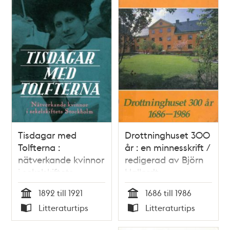
Tisdagar med
Drottninghuset 300
Tolfterna :
år : en minnesskrift /
nätverkande kvinnor
redigerad av Björn
i sekelskiftets
Hallerdt
Stockholm / Lisbeth
1892 till 1921
1686 till 1986
Håkansson Petré
Tid
Tid
Litteraturtips
Litteraturtips
Typ
Typ