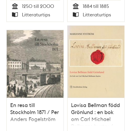
1250 till 2000
1884 till 1885
Tid
Tid
Litteraturtips
Litteraturtips
Typ
Typ
En resa till
Lovisa Bellman född
Stockholm 1871 / Per
Grönlund : en bok
Anders Fogelström
om Carl Michael
Bellmans hustru /