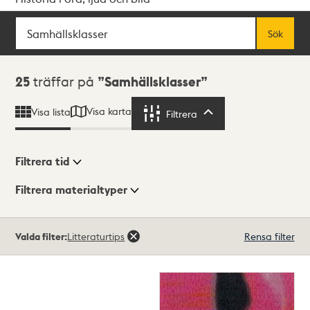
Sök
Fritextsök
Sök
Sökresultat
25
träffar på
Samhällsklasser
Visa karta
Visa lista
Filtrera
Filtrera
Filtrera tid
Filtrera materialtyper
Visningsläge
Totalt
Valda filter:
Litteraturtips
Rensa filter
25
träffar
Lista
Karta