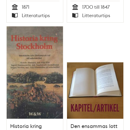
Marianne Nyström
1871
1700 till 1847
Tid
Tid
Litteraturtips
Litteraturtips
Typ
Typ
Historia kring
Den ensammas lott