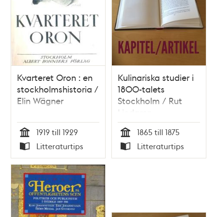
Kvarteret Oron : en
Kulinariska studier i
stockholmshistoria /
1800-talets
Elin Wägner
Stockholm / Rut
Liedgren
1919 till 1929
1865 till 1875
Tid
Tid
Litteraturtips
Litteraturtips
Typ
Typ