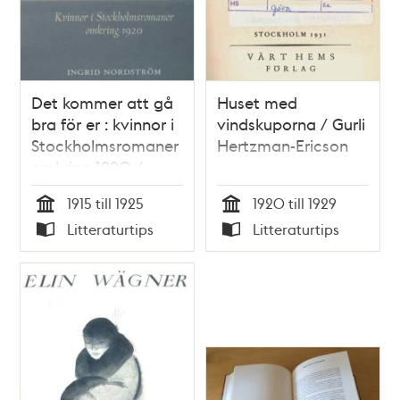
Det kommer att gå
Huset med
bra för er : kvinnor i
vindskuporna / Gurli
Stockholmsromaner
Hertzman-Ericson
omkring 1920 /
Ingrid Nordström
1915 till 1925
1920 till 1929
Tid
Tid
Litteraturtips
Litteraturtips
Typ
Typ