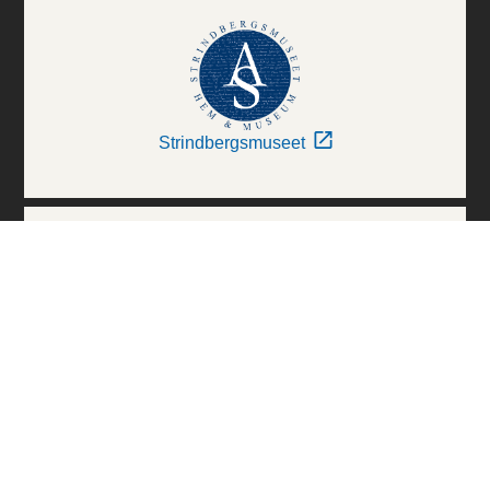
Strindbergsmuseet
Thielska Galleriet