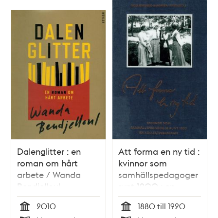
Dalenglitter : en
Att forma en ny tid :
roman om hårt
kvinnor som
arbete / Wanda
samhällspedagoger
Bendjelloul
runt 1900 : en
kollektivbiografi /
2010
1880 till 1920
Boel Englund (red)
Tid
Tid