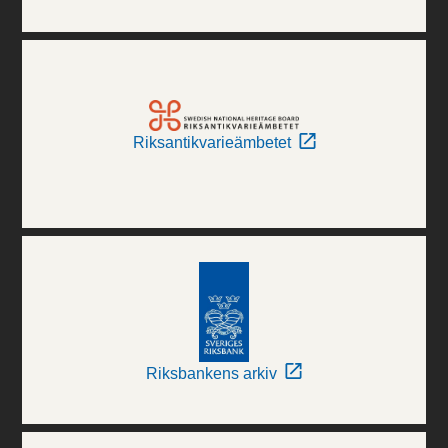
Riksantikvarieämbetet
Riksbankens arkiv