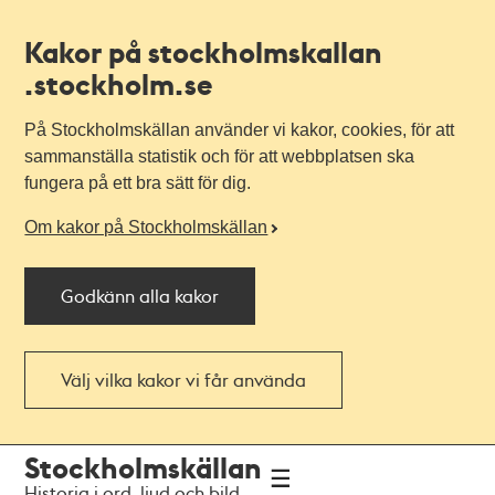
Kakor på stockholmskallan
.stockholm.se
På Stockholmskällan använder vi kakor, cookies, för att
sammanställa statistik och för att webbplatsen ska
fungera på ett bra sätt för dig.
Om kakor på Stockholmskällan
Godkänn alla kakor
Välj vilka kakor vi får använda
Till
Till
Stockholmskällan
navigationen
huvudinnehållet
Historia i ord, ljud och bild