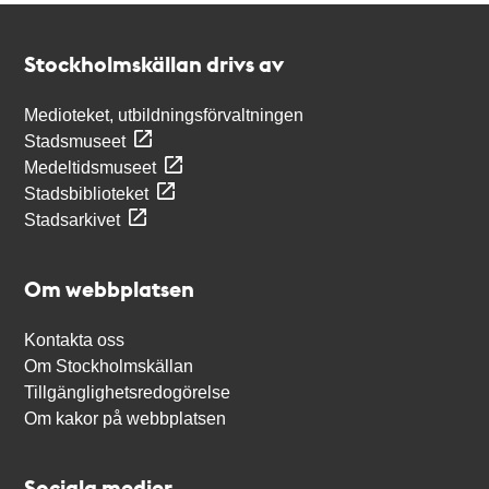
Kontakt
Stockholmskällan
Stockholmskällan drivs av
Medioteket, utbildningsförvaltningen
Stadsmuseet
Medeltidsmuseet
Stadsbiblioteket
Stadsarkivet
Om webbplatsen
Kontakta oss
Om Stockholmskällan
Tillgänglighetsredogörelse
Om kakor på webbplatsen
Sociala medier