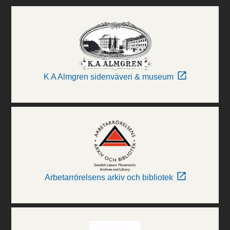
K A Almgren sidenväveri & museum
Arbetarrörelsens arkiv och bibliotek