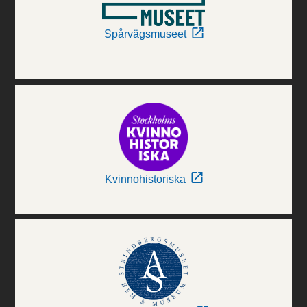
Spårvägsmuseet
Kvinnohistoriska