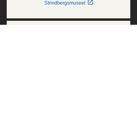
Strindbergsmuseet
Thielska Galleriet
Världskulturmuseerna