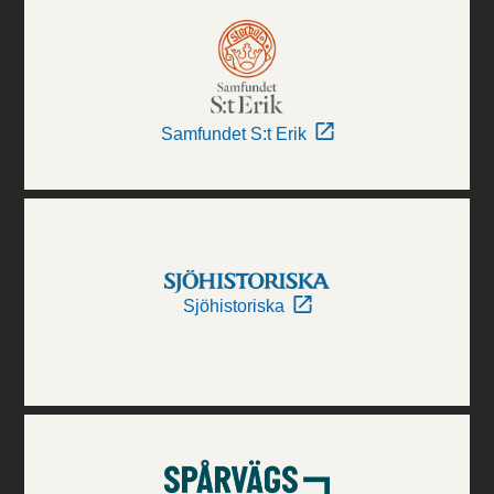
Samfundet S:t Erik
Sjöhistoriska