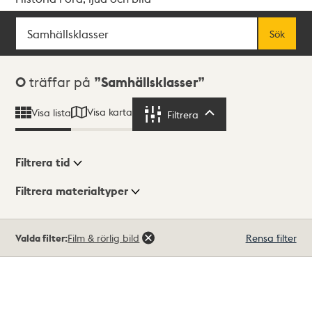
Sök
Fritextsök
Sök
Sökresultat
0
träffar på
Samhällsklasser
Visa karta
Visa lista
Filtrera
Filtrera
Filtrera tid
Filtrera materialtyper
Visningsläge
Totalt
Valda filter:
Film & rörlig bild
Rensa filter
0
träffar
Lista
Karta