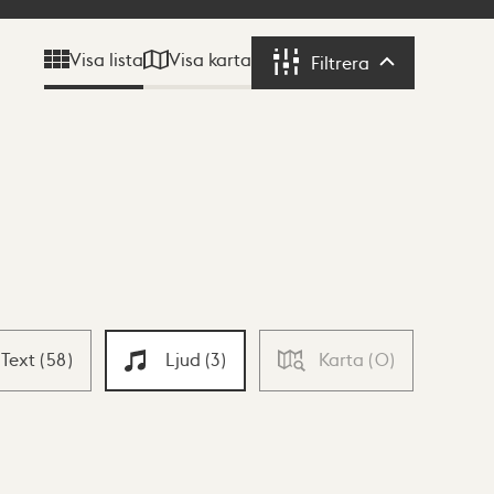
Visa karta
Visa lista
Filtrera
Filtrera
Text
(
58
)
Ljud
(
3
)
Karta
(
0
)