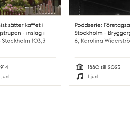
st sätter kaffet i
Poddserie: Företag
strupen - inslag i
Stockholm - Bryggar
 Stockholm 103,3
6, Karolina Widerstr
1914
1880 till 2023
Tid
Ljud
Ljud
Typ