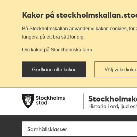
Kakor på stockholmskallan
.st
På Stockholmskällan använder vi kakor, cookies, för a
fungera på ett bra sätt för dig.
Om kakor på Stockholmskällan
Godkänn alla kakor
Välj vilka kak
Till
Till
Stockholmsk
navigationen
huvudinnehållet
Historia i ord, ljud oc
Sök
Fritextsök