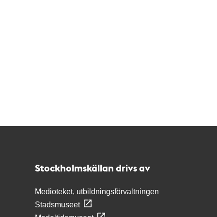
Kontakt
Stockholmskällan
Stockholmskällan drivs av
Medioteket, utbildningsförvaltningen
Stadsmuseet