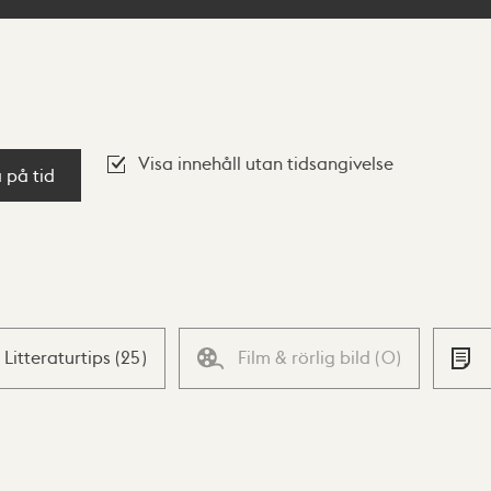
Visa innehåll utan tidsangivelse
a på tid
Litteraturtips
(
25
)
Film & rörlig bild
(
0
)