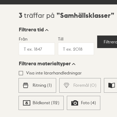
3
Samhällsklasser
träffar på
Sökresultat
Filtrera tid
Från
Till
Visningsläge
Filtrer
Filtrera materialtyper
Lista
Karta
Visa inte lärarhandledningar
Ritning
(
1
)
Föremål
(
0
)
Bildkonst
(
112
)
Foto
(
4
)