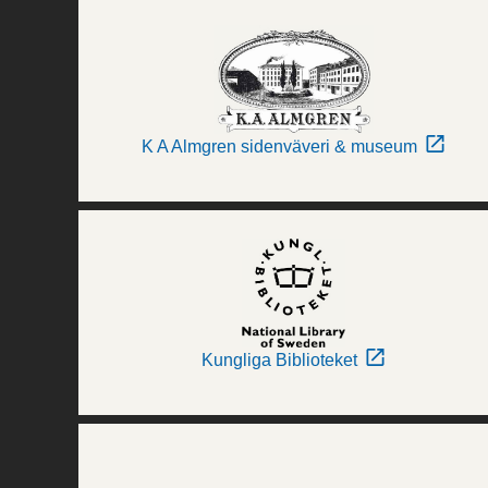
K A Almgren sidenväveri & museum
Kungliga Biblioteket