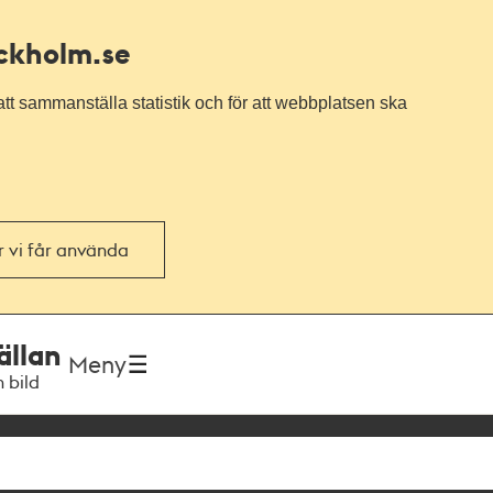
ockholm.se
tt sammanställa statistik och för att webbplatsen ska
or vi får använda
ällan
Meny
h bild