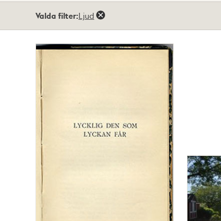
Totalt
Valda filter:
Ljud
3
träffar