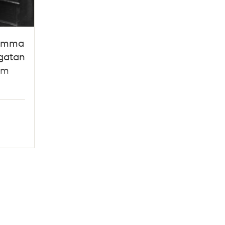
samma
gatan
öm