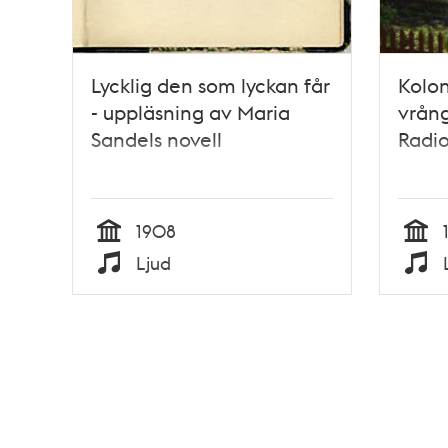
Lycklig den som lyckan får
Koloni
- uppläsning av Maria
vrång
Sandels novell
Radio
1908
Tid
Tid
Ljud
Typ
Typ