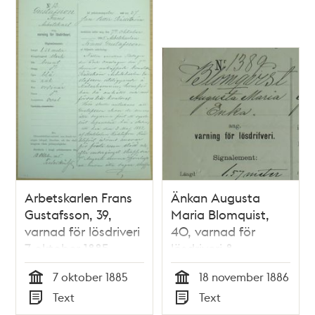
Arbetskarlen Frans
Änkan Augusta
Gustafsson, 39,
Maria Blomquist,
varnad för lösdriveri
40, varnad för
7 oktober 1885 -
lösdriveri 8
polisförhör
november 1886 -
7 oktober 1885
18 november 1886
polisförhör
Tid
Tid
Text
Text
Typ
Typ