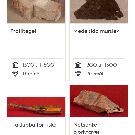
Profiltegel
Medeltida murslev
1300 till 1500
1300 till 1500
Tid
Tid
Föremål
Föremål
Typ
Typ
Träklubba för fiske
Nätsänke i
björknäver