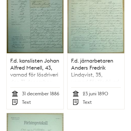
F.d. kanslisten Johan
F.d. järnarbetaren
Alfred Menell, 43,
Anders Fredrik
varnad för lösdriveri
Lindqvist, 35,
den 31 december
varnad för lösdriveri
1886 –
23 juni 1890 -
31 december 1886
23 juni 1890
förhörsprotokoll
polisförhör
Tid
Tid
Text
Text
Typ
Typ