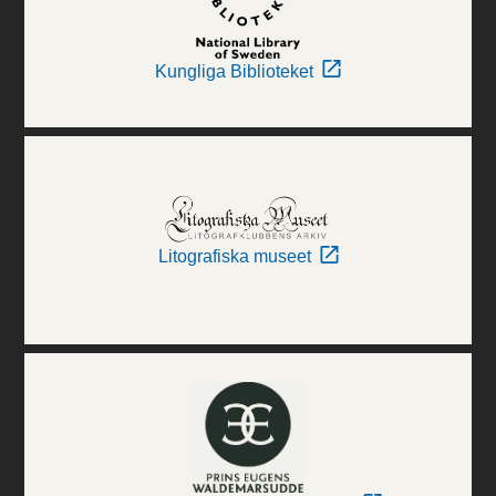
Kungliga Biblioteket
Litografiska museet