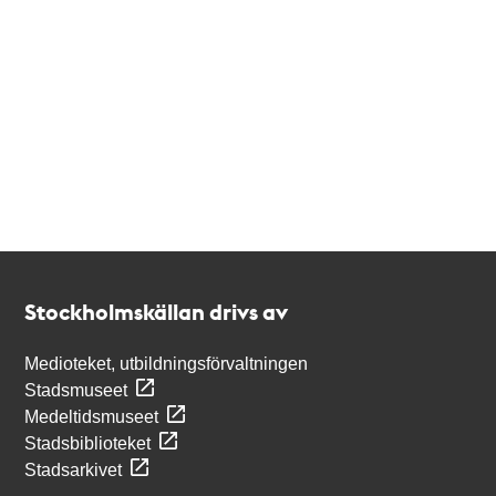
Kontakt
Stockholmskällan
Stockholmskällan drivs av
Medioteket, utbildningsförvaltningen
Stadsmuseet
Medeltidsmuseet
Stadsbiblioteket
Stadsarkivet