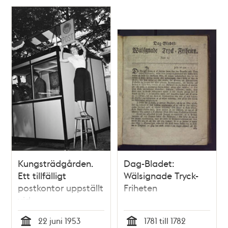
Kungsträdgården.
Dag-Bladet:
Ett tillfälligt
Wälsignade Tryck-
postkontor uppställt
Friheten
vid
Kungsträdgårdsgatan
22 juni 1953
1781 till 1782
i samband med