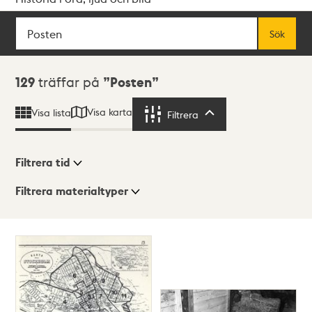
Sök
Fritextsök
Sök
Sökresultat
129
träffar på
Posten
Visa karta
Visa lista
Filtrera
Filtrera
Filtrera tid
Filtrera materialtyper
Visningsläge
Totalt
129
träffar
Lista
Karta