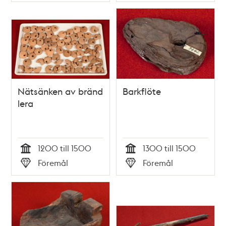
Typ
Typ
Nätsänken av bränd
Barkflöte
lera
1200 till 1500
1300 till 1500
Tid
Tid
Föremål
Föremål
Typ
Typ