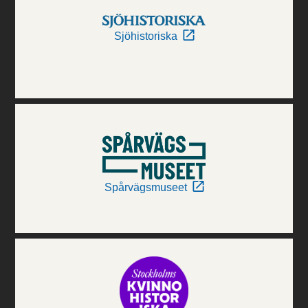
Sjöhistoriska
Spårvägsmuseet