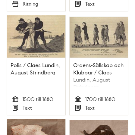
Tid
Tid
Ritning
Text
Typ
Typ
Polis / Claes Lundin,
Ordens-Sällskap och
August Strindberg
Klubbar / Claes
Lundin, August
Strindberg
1500 till 1880
1700 till 1880
Tid
Tid
Text
Text
Typ
Typ