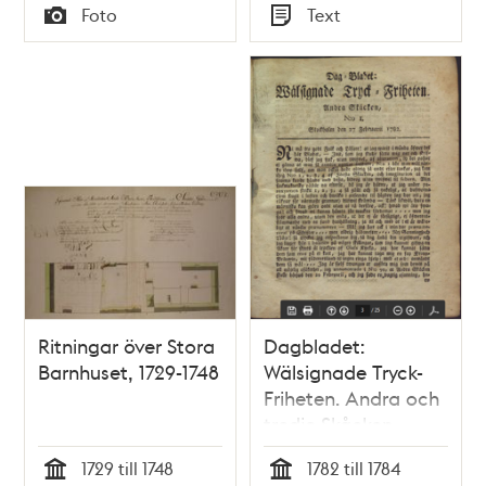
Tid
Tid
Foto
Text
firandet av
Typ
Typ
Stockholms 700 års
jubileum.
Ritningar över Stora
Dagbladet:
Barnhuset, 1729-1748
Wälsignade Tryck-
Friheten. Andra och
tredje Skåcken.
1729 till 1748
1782 till 1784