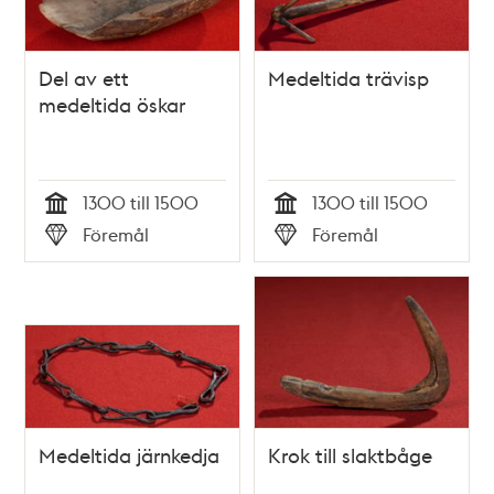
Del av ett
Medeltida trävisp
medeltida öskar
1300 till 1500
1300 till 1500
Tid
Tid
Föremål
Föremål
Typ
Typ
Medeltida järnkedja
Krok till slaktbåge