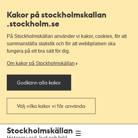
Kakor på stockholmskallan
.stockholm.se
På Stockholmskällan använder vi kakor, cookies, för att
sammanställa statistik och för att webbplatsen ska
fungera på ett bra sätt för dig.
Om kakor på Stockholmskällan
Godkänn alla kakor
Välj vilka kakor vi får använda
Till
Till
Stockholmskällan
navigationen
huvudinnehållet
Historia i ord, ljud och bild