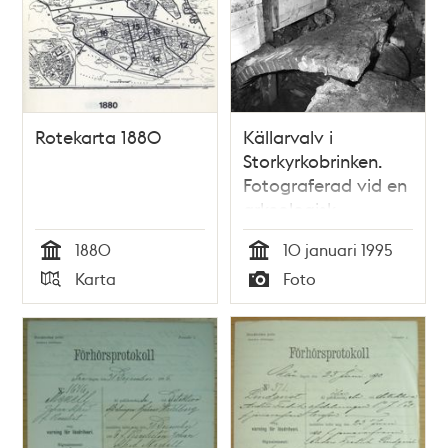
Rotekarta 1880
Källarvalv i
Storkyrkobrinken.
Fotograferad vid en
arkeologisk
undersökning.
1880
10 januari 1995
Tid
Tid
Karta
Foto
Typ
Typ