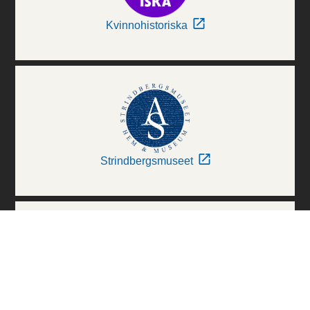
Kvinnohistoriska
Strindbergsmuseet
Thielska Galleriet