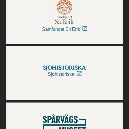
Samfundet S:t Erik
Sjöhistoriska