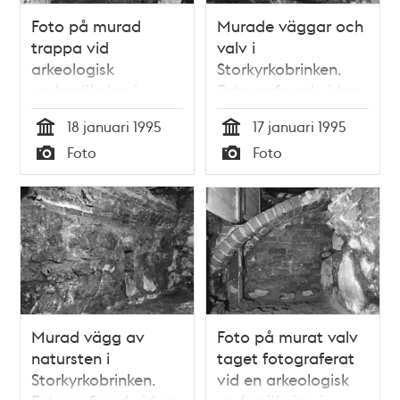
Foto på murad
Murade väggar och
trappa vid
valv i
arkeologisk
Storkyrkobrinken.
undersökning i
Fotograferad vid en
Storkyrkobrinken
arkeologisk
18 januari 1995
17 januari 1995
undersökning.
Tid
Tid
Foto
Foto
Typ
Typ
Murad vägg av
Foto på murat valv
natursten i
taget fotograferat
Storkyrkobrinken.
vid en arkeologisk