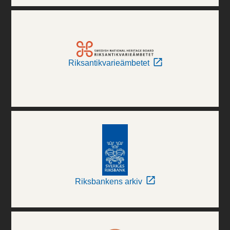
Riksantikvarieämbetet
Riksbankens arkiv