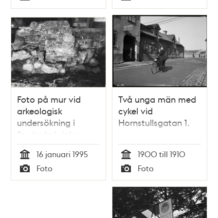
Typ
Typ
Foto på mur vid
Två unga män med
arkeologisk
cykel vid
undersökning i
Hornstullsgatan 1.
Storkyrkobrinken
16 januari 1995
1900 till 1910
Tid
Tid
Foto
Foto
Typ
Typ