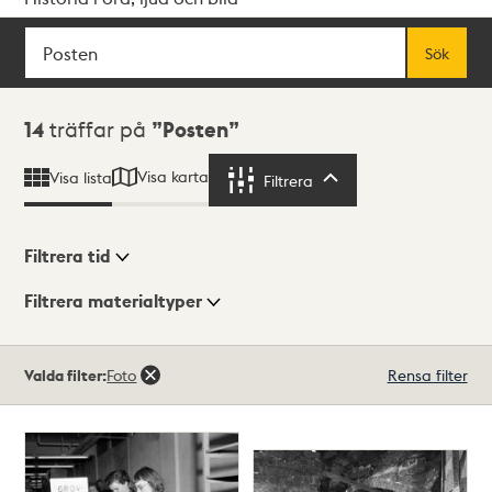
Sök
Fritextsök
Sök
Sökresultat
14
träffar på
Posten
Visa karta
Visa lista
Filtrera
Filtrera
Filtrera tid
Filtrera materialtyper
Visningsläge
Totalt
Valda filter:
Foto
Rensa filter
14
träffar
Lista
Karta