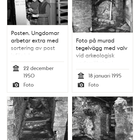
Posten. Ungdomar
arbetar extra med
Foto på murad
sortering av post
tegelvägg med valv
inför jul
vid arkeologisk
undersökning i
22 december
Storkyrkobrinken
Tid
1950
18 januari 1995
Tid
Foto
Foto
Typ
Typ