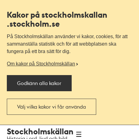
Kakor på stockholmskallan
.stockholm.se
På Stockholmskällan använder vi kakor, cookies, för att
sammanställa statistik och för att webbplatsen ska
fungera på ett bra sätt för dig.
Om kakor på Stockholmskällan
Godkänn alla kakor
Välj vilka kakor vi får använda
Till
Till
Stockholmskällan
navigationen
huvudinnehållet
Historia i ord, ljud och bild