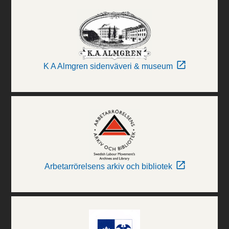
K A Almgren sidenväveri & museum
Arbetarrörelsens arkiv och bibliotek