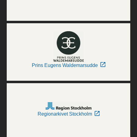
Prins Eugens Waldemarsudde
Regionarkivet Stockholm