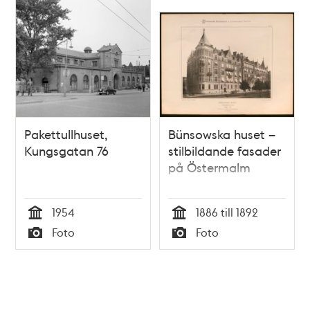
Pakettullhuset,
Bünsowska huset –
Kungsgatan 76
stilbildande fasader
på Östermalm
1954
1886 till 1892
Tid
Tid
Foto
Foto
Typ
Typ