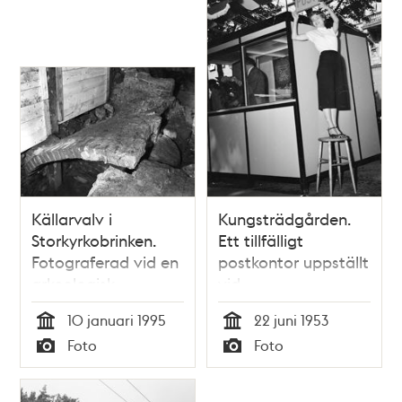
Källarvalv i
Kungsträdgården.
Storkyrkobrinken.
Ett tillfälligt
Fotograferad vid en
postkontor uppställt
arkeologisk
vid
undersökning.
Kungsträdgårdsgatan
10 januari 1995
22 juni 1953
i samband med
Tid
Tid
Foto
Foto
firandet av
Typ
Typ
Stockholms 700 års
jubileum.