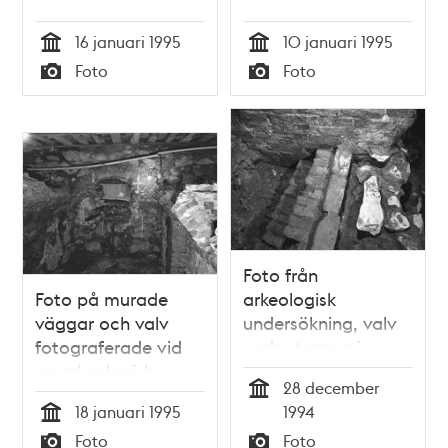
Fotograferad vid en
undersökning i
arkeologisk
Storkyrkobrinken
16 januari 1995
10 januari 1995
undersökning.
Tid
Tid
Foto
Foto
Typ
Typ
Foto från
Foto på murade
arkeologisk
väggar och valv
undersökning, valv
fotograferade vid
under trappa i
en arkeologisk
Storkyrkobrinken
28 december
undersökning i
Tid
18 januari 1995
1994
Storkyrkobrinken
Tid
Foto
Foto