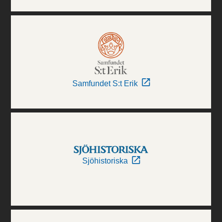
Samfundet S:t Erik
Sjöhistoriska