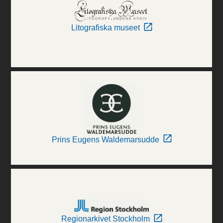
Litografiska museet
Prins Eugens Waldemarsudde
Regionarkivet Stockholm