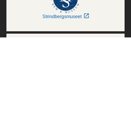
Strindbergsmuseet
Thielska Galleriet
Världskulturmuseerna