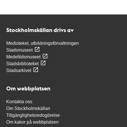
Kontakt
Stockholmskällan
Stockholmskällan drivs av
Medioteket, utbildningsförvaltningen
Stadsmuseet
Medeltidsmuseet
Stadsbiblioteket
Stadsarkivet
Om webbplatsen
Kontakta oss
Om Stockholmskällan
Tillgänglighetsredogörelse
Om kakor på webbplatsen