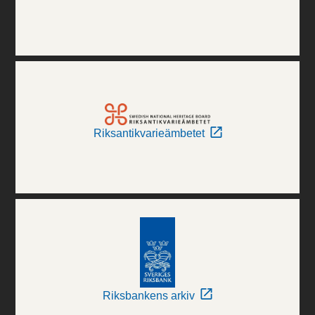
Riksantikvarieämbetet
Riksbankens arkiv