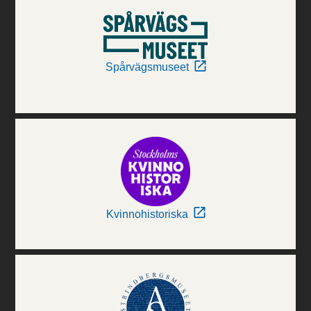
Spårvägsmuseet
Kvinnohistoriska