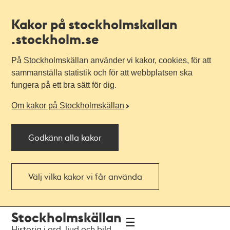
Kakor på stockholmskallan
.stockholm.se
På Stockholmskällan använder vi kakor, cookies, för att
sammanställa statistik och för att webbplatsen ska
fungera på ett bra sätt för dig.
Om kakor på Stockholmskällan
Godkänn alla kakor
Välj vilka kakor vi får använda
Till
Till
Stockholmskällan
navigationen
huvudinnehållet
Historia i ord, ljud och bild