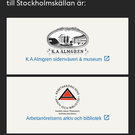
till Stockholmskällan är:
K A Almgren sidenväveri & museum
Arbetarrörelsens arkiv och bibliotek