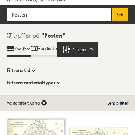
Sök
Fritextsök
Sök
Sökresultat
17
träffar på
Posten
Visa karta
Visa lista
Filtrera
Filtrera
Filtrera tid
Filtrera materialtyper
Visningsläge
Totalt
Valda filter:
Karta
Rensa filter
17
träffar
Lista
Karta