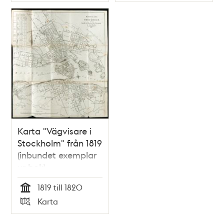
Typ
Typ
Karta "Vägvisare i
Stockholm" från 1819
(inbundet exemplar
ur bok)
1819 till 1820
Tid
Karta
Typ