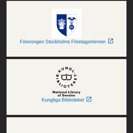
Föreningen Stockholms Företagsminnen
Kungliga Biblioteket