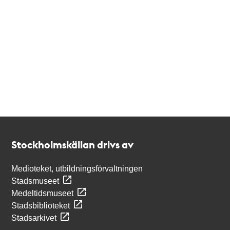
Kontakt
Stockholmskällan
Stockholmskällan drivs av
Medioteket, utbildningsförvaltningen
Stadsmuseet
Medeltidsmuseet
Stadsbiblioteket
Stadsarkivet