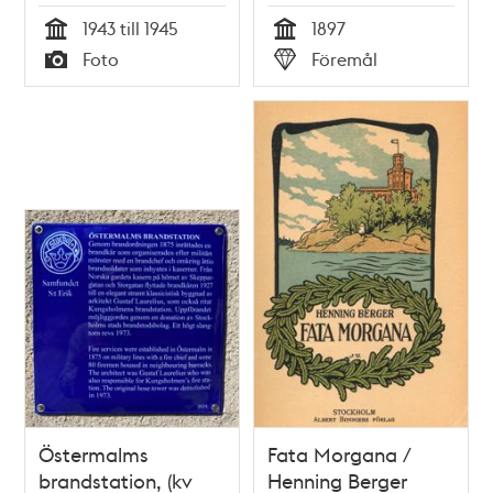
1943 till 1945
1897
Tid
Tid
Foto
Föremål
Typ
Typ
Östermalms
Fata Morgana /
brandstation, (kv
Henning Berger