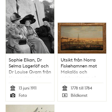
Sophie Elkan, Dr
Utsikt från Norra
Selma Lagerlöf och
Fiskehamnen mot
Dr Louise Qvam från
Makalös och
Norge sitter vid
adelspalatsen på
Renberget på
Blasieholmen
13 juni 1911
1778 till 1784
Skansen. Kvinnorna
Tid
Tid
Foto
Bildkonst
deltog i
Typ
Typ
internationella
rösträttskongressen