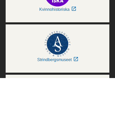
Kvinnohistoriska
Strindbergsmuseet
Thielska Galleriet