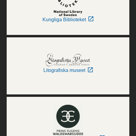
Kungliga Biblioteket
Litografiska museet