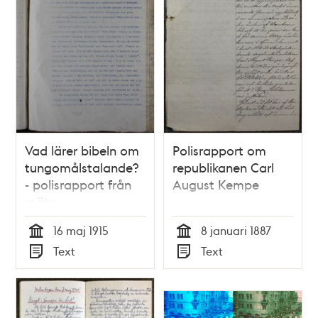
Vad lärer bibeln om
Polisrapport om
tungomålstalande?
republikanen Carl
- polisrapport från
August Kempe
möte
16 maj 1915
8 januari 1887
Tid
Tid
Text
Text
Typ
Typ