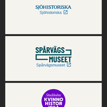
Sjöhistoriska
Spårvägsmuseet