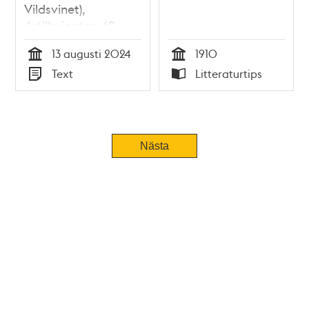
Vildsvinet),
Artillerigatan 69
13 augusti 2024
1910
Tid
Tid
Text
Litteraturtips
Typ
Typ
Tidigare
Nästa