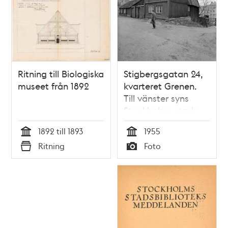
Ritning till Biologiska
Stigbergsgatan 24,
museet från 1892
kvarteret Grenen.
Till vänster syns
Stockholms stads
handelsgymnasium/Fran
1892 till 1893
1955
Schartaus
Tid
Tid
Ritning
Foto
Handelsinstitut.
Typ
Typ