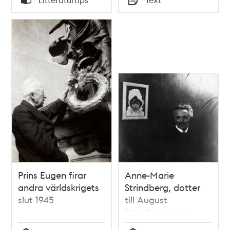
Typ
Typ
Prins Eugen firar
Anne-Marie
andra världskrigets
Strindberg, dotter
slut 1945
till August
Strindberg och
Harriet Bosse