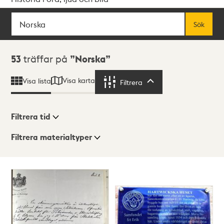
Sök
Fritextsök
Sök
Sökresultat
53
träffar på
Norska
Visa karta
Visa lista
Filtrera
Filtrera
Filtrera tid
Filtrera materialtyper
Visningsläge
Totalt
53
träffar
Lista
Karta