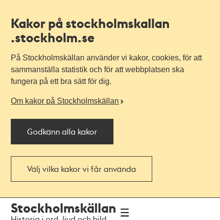
Kakor på stockholmskallan
.stockholm.se
På Stockholmskällan använder vi kakor, cookies, för att
sammanställa statistik och för att webbplatsen ska
fungera på ett bra sätt för dig.
Om kakor på Stockholmskällan
Godkänn alla kakor
Välj vilka kakor vi får använda
Till
Till
Stockholmskällan
navigationen
huvudinnehållet
Historia i ord, ljud och bild