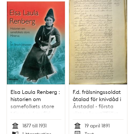
Elsa Laula Renberg :
F.d. frälsningssoldat
historien om
åtalad för knivdåd i
samefolkets store
Årstadal - första
Minerva / av Siri
rättegångstillfället
Broch Johansen
1877 till 1931
19 april 1891
Tid
Tid
Litteraturtips
Text