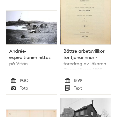
Andrée-
Bättre arbetsvillkor
expeditionen hittas
för tjänarinnor -
på Vitön
föredrag av läkaren
Oscar Nissen 1892
1930
1892
Tid
Tid
Foto
Text
Typ
Typ