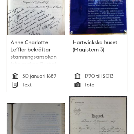
Anne Charlotte
Hartwickska huset
Leffler bekräftar
(Magistern 3)
stämningsansökan
från maken Gustaf
Edgren 1889
30 januari 1889
1790 till 2013
Tid
Tid
Text
Foto
Typ
Typ