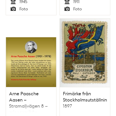
1945
1911
Tid
Tid
Foto
Foto
Typ
Typ
Arne Paasche
Frimärke från
Aasen –
Stockholmsutställningen
Stramaljvägen 8 –
1897
minnesmärke