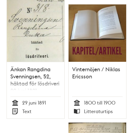
som hölls i
Stockholm i juni 1911.
Änkan Rangdina
Vinternöjen / Niklas
Svenningsen, 52,
Ericsson
häktad för lösdriveri
29 juni 1891 -
förhörsprotokoll
29 juni 1891
1800 till 1900
Tid
Tid
Text
Litteraturtips
Typ
Typ