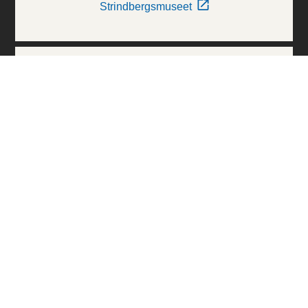
Strindbergsmuseet
Thielska Galleriet
Världskulturmuseerna