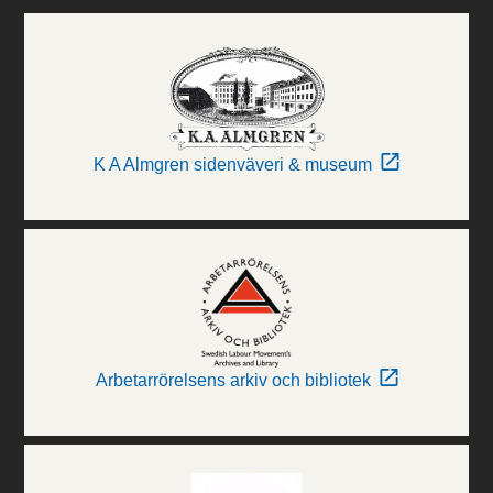
K A Almgren sidenväveri & museum
Arbetarrörelsens arkiv och bibliotek