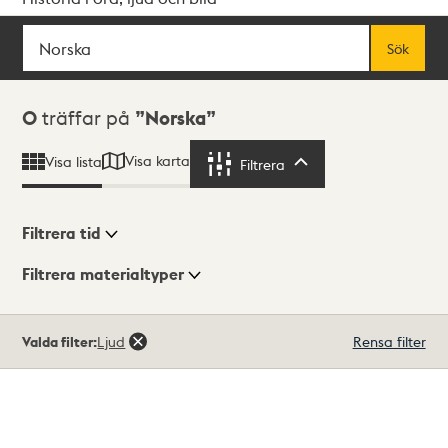
Sök
Fritextsök
Sök
Sökresultat
0
träffar på
Norska
Visa karta
Visa lista
Filtrera
Filtrera
Filtrera tid
Filtrera materialtyper
Visningsläge
Totalt
Valda filter:
Ljud
Rensa filter
0
träffar
Lista
Karta