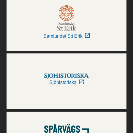
Samfundet S:t Erik
Sjöhistoriska