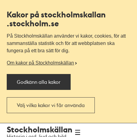
Kakor på stockholmskallan
.stockholm.se
På Stockholmskällan använder vi kakor, cookies, för att
sammanställa statistik och för att webbplatsen ska
fungera på ett bra sätt för dig.
Om kakor på Stockholmskällan
Godkänn alla kakor
Välj vilka kakor vi får använda
Till
Till
Stockholmskällan
navigationen
huvudinnehållet
Historia i ord, ljud och bild