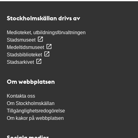
Kontakt
Stockholmskällan
Stockholmskällan drivs av
Medioteket, utbildningsförvaltningen
Stadsmuseet
Medeltidsmuseet
Stadsbiblioteket
Stadsarkivet
Om webbplatsen
Kontakta oss
Om Stockholmskällan
Tillgänglighetsredogörelse
Om kakor på webbplatsen
Sociala medier