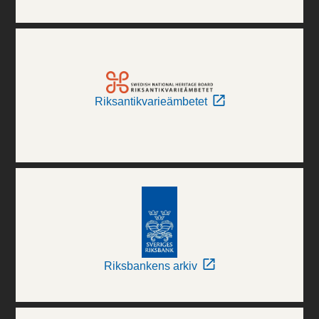
Riksantikvarieämbetet
Riksbankens arkiv