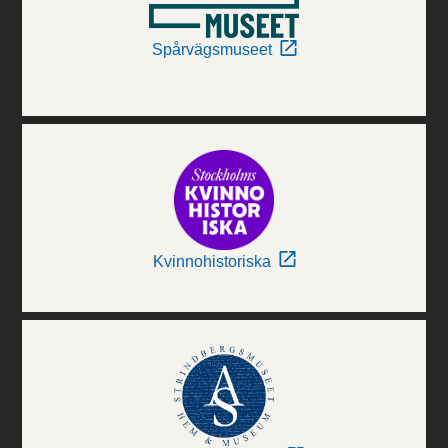
Spårvägsmuseet
Kvinnohistoriska